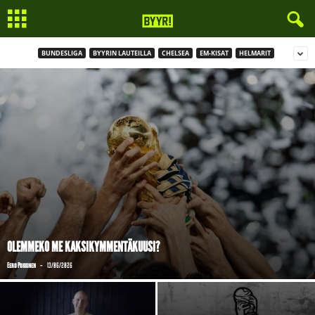
BUNDESLIGA
BYYRIN LAUTEILLA
CHELSEA
EM-KISAT
HELMARIT
OLEMMEKO ME KAKSIKYMMENTÄKUUSI?
-
Eero Pokkinen
13/06/2026