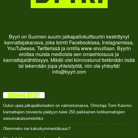
Byyri on Suomen suurin jalkapallokulttuuriin keskittynyt
kannattajakanava, joka toimii Facebookissa, Instagramissa,
YouTubessa, Twitterissä ja omilla www-sivuillaan. Byyrin
erottaa muista medioista sen omaehtoisuus ja
kannattajalähtöisyys. Mikäli olet kiinnostunut tietämään lisää
tai tekemään jopa yhteistyötä, niin ota yhteyttä!
info@byyri.com
UUSIMMAT UUTISET
Oulun upea jalkapallostadion on valmistumassa. Omistaja Tomi Kaismo:
kannattajien toiveesta päätyyn tulee 250 paikkainen kotikannattajien
seisomakatsomolohko
Olemmeko me kaksikymmentäkuusi?