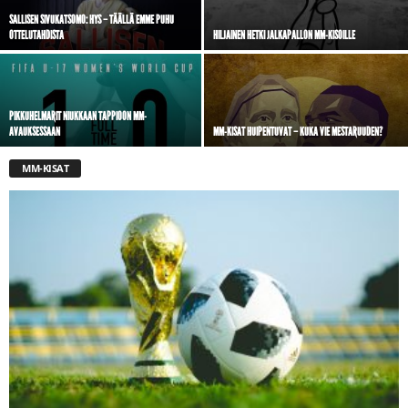
SALLISEN SIVUKATSOMO: HYS – TÄÄLLÄ EMME PUHU
OTTELUTAHDISTA
HILJAINEN HETKI JALKAPALLON MM-KISOILLE
PIKKUHELMARIT NIUKKAAN TAPPIOON MM-
AVAUKSESSAAN
MM-KISAT HUIPENTUVAT – KUKA VIE MESTARUUDEN?
MM-KISAT