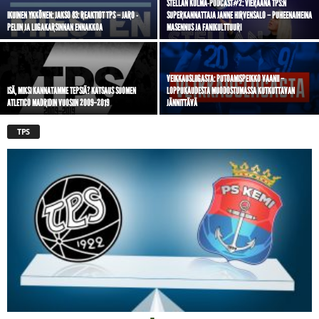
STELLAN KULMA-PODCAST#2: VIERAANA TPS:N
IKUINEN YKKÖNEN: JAKSO 83: REAKTIOT TPS – JARO -
SUPERKANNATTAJA JANNE HIRVENSALO – PUHEENAIHEINA
PELIIN JA LIIGAKARSINNAN ENNAKKOA
MASENNUS JA FANIKULTTUURI
VEIKKAUSLIIGASTA: PUTOAMISPEIKKO VAANII –
ISÄ, MIKSI KANNATAMME TEPSIÄ? KATSAUS SUOMEN
LOPPUKAUDESTA MUODOSTUMASSA KUTKUTTAVAN
ATLETICO MADRIDIN VUOSIIN 2009–2019
JÄNNITTÄVÄ
TPS