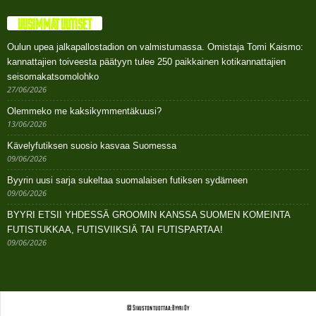
UUSIMMAT UUTISET
Oulun upea jalkapallostadion on valmistumassa. Omistaja Tomi Kaismo:
kannattajien toiveesta päätyyn tulee 250 paikkainen kotikannattajien
seisomakatsomolohko
27/06/2026
Olemmeko me kaksikymmentäkuusi?
13/06/2026
Kävelyfutiksen suosio kasvaa Suomessa
09/06/2026
Byyrin uusi sarja sukeltaa suomalaisen futiksen sydämeen
09/06/2026
BYYRI ETSII YHDESSÄ GROOMIN KANSSA SUOMEN KOMEINTA
FUTISTUKKAA, FUTISVIIKSIÄ TAI FUTISPARTAA!
09/06/2026
© Sivuston tuottaa: Byyri Oy