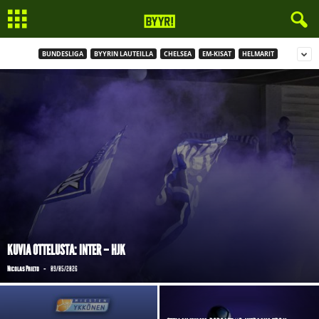
BUNDESLIGA
BYYRIN LAUTEILLA
CHELSEA
EM-KISAT
HELMARIT
KUVIA OTTELUSTA: INTER – HJK
-
Nicolas Prieto
09/05/2026