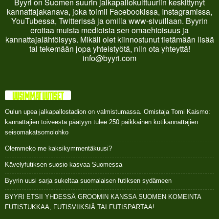
Byyri on Suomen suurin jalkapallokulttuuriin keskittynyt
kannattajakanava, joka toimii Facebookissa, Instagramissa,
YouTubessa, Twitterissä ja omilla www-sivuillaan. Byyrin
erottaa muista medioista sen omaehtoisuus ja
kannattajalähtöisyys. Mikäli olet kiinnostunut tietämään lisää
tai tekemään jopa yhteistyötä, niin ota yhteyttä!
info@byyri.com
UUSIMMAT UUTISET
Oulun upea jalkapallostadion on valmistumassa. Omistaja Tomi Kaismo:
kannattajien toiveesta päätyyn tulee 250 paikkainen kotikannattajien
seisomakatsomolohko
Olemmeko me kaksikymmentäkuusi?
Kävelyfutiksen suosio kasvaa Suomessa
Byyrin uusi sarja sukeltaa suomalaisen futiksen sydämeen
BYYRI ETSII YHDESSÄ GROOMIN KANSSA SUOMEN KOMEINTA
FUTISTUKKAA, FUTISVIIKSIÄ TAI FUTISPARTAA!