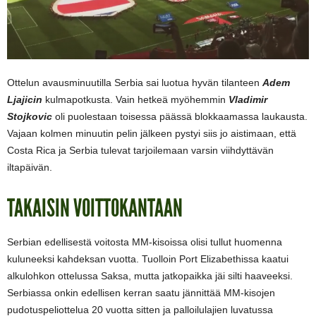
Ottelun avausminuutilla Serbia sai luotua hyvän tilanteen
Adem
Ljajicin
kulmapotkusta. Vain hetkeä myöhemmin
Vladimir
Stojkovic
oli puolestaan toisessa päässä blokkaamassa laukausta.
Vajaan kolmen minuutin pelin jälkeen pystyi siis jo aistimaan, että
Costa Rica ja Serbia tulevat tarjoilemaan varsin viihdyttävän
iltapäivän.
TAKAISIN VOITTOKANTAAN
Serbian edellisestä voitosta MM-kisoissa olisi tullut huomenna
kuluneeksi kahdeksan vuotta. Tuolloin Port Elizabethissa kaatui
alkulohkon ottelussa Saksa, mutta jatkopaikka jäi silti haaveeksi.
Serbiassa onkin edellisen kerran saatu jännittää MM-kisojen
pudotuspeliottelua 20 vuotta sitten ja palloilulajien luvatussa