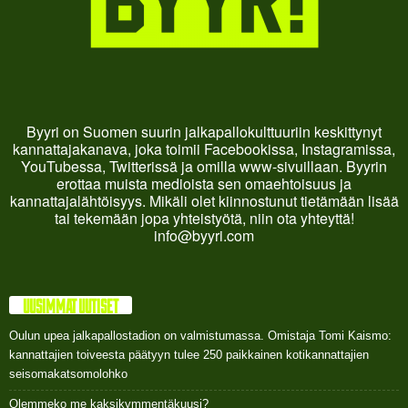
Byyri on Suomen suurin jalkapallokulttuuriin keskittynyt
kannattajakanava, joka toimii Facebookissa, Instagramissa,
YouTubessa, Twitterissä ja omilla www-sivuillaan. Byyrin
erottaa muista medioista sen omaehtoisuus ja
kannattajalähtöisyys. Mikäli olet kiinnostunut tietämään lisää
tai tekemään jopa yhteistyötä, niin ota yhteyttä!
info@byyri.com
UUSIMMAT UUTISET
Oulun upea jalkapallostadion on valmistumassa. Omistaja Tomi Kaismo:
kannattajien toiveesta päätyyn tulee 250 paikkainen kotikannattajien
seisomakatsomolohko
Olemmeko me kaksikymmentäkuusi?