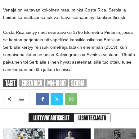
Venäjä on valtavan kokoinen maa, minkä Costa Rica, Serbia ja
heidän kannattajansa tulevat havaitsemaan nyt konkreettisesti.
Costa Rica siirtyy näet seuraavaksi 1766 kilometriä Pietariin, jossa
se kohtaa perjantain päiväpelissä kahviklassikossa Brasilian.
Serbialle kertyy reissukilometrejä tätäkin enemmän (2319), kun
samaisena iltana se pelaa Kaliningradissa Sveitsiä vastaan. Tämän
päiväinen toi Serbialle siihen hyvät asetelmat, sillä tuo ottelu tulee
sanelemaan heidän jatkon kisoissa.
TAGIT
COSTA RICA
MM-KISAT
SERBIA
Jaa
LIITTYVÄT ARTIKKELIT
LISÄÄ TEKIJÄLTÄ