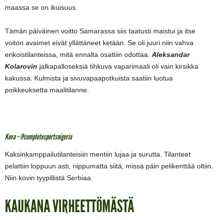
maassa se on ikuisuus.
Tämän päiväinen voitto Samarassa siis taatusti maistui ja itse
voiton avaimet eivät yllättäneet ketään. Se oli juuri niin vahva
erikoistilanteissa, mitä ennalta osattiin odottaa.
Aleksandar
Kolarovin
jalkapalloseksiä tihkuva vaparimaali oli vain kirsikka
kakussa. Kulmista ja sivuvapaapotkuista saatiin luotua
poikkeuksetta maalitilanne.
Kuva – @completesportsnigeria
Kaksinkamppailutilanteisiin mentiin lujaa ja surutta. Tilanteet
pelattiin loppuun asti, riippumatta siitä, missä päin pelikenttää oltiin.
Niin kovin tyypillistä Serbiaa.
KAUKANA VIRHEETTÖMÄSTÄ