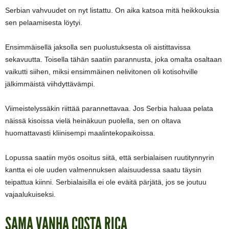
Serbian vahvuudet on nyt listattu. On aika katsoa mitä heikkouksia
sen pelaamisesta löytyi.
Ensimmäisellä jaksolla sen puolustuksesta oli aistittavissa
sekavuutta. Toisella tähän saatiin parannusta, joka omalta osaltaan
vaikutti siihen, miksi ensimmäinen nelivitonen oli kotisohville
jälkimmäistä viihdyttävämpi.
Viimeistelyssäkin riittää parannettavaa. Jos Serbia haluaa pelata
näissä kisoissa vielä heinäkuun puolella, sen on oltava
huomattavasti kliinisempi maalintekopaikoissa.
Lopussa saatiin myös osoitus siitä, että serbialaisen ruutitynnyrin
kantta ei ole uuden valmennuksen alaisuudessa saatu täysin
teipattua kiinni. Serbialaisilla ei ole eväitä pärjätä, jos se joutuu
vajaalukuiseksi.
SAMA VANHA COSTA RICA