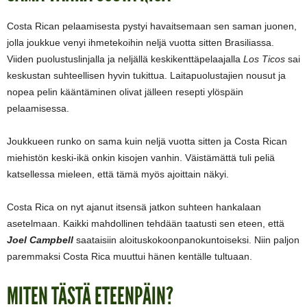
Costa Rican pelaamisesta pystyi havaitsemaan sen saman juonen,
jolla joukkue venyi ihmetekoihin neljä vuotta sitten Brasiliassa.
Viiden puolustuslinjalla ja neljällä keskikenttäpelaajalla
Los Ticos
sai
keskustan suhteellisen hyvin tukittua. Laitapuolustajien nousut ja
nopea pelin kääntäminen olivat jälleen resepti ylöspäin
pelaamisessa.
Joukkueen runko on sama kuin neljä vuotta sitten ja Costa Rican
miehistön keski-ikä onkin kisojen vanhin. Väistämättä tuli peliä
katsellessa mieleen, että tämä myös ajoittain näkyi.
Costa Rica on nyt ajanut itsensä jatkon suhteen hankalaan
asetelmaan. Kaikki mahdollinen tehdään taatusti sen eteen, että
Joel Campbell
saataisiin aloituskokoonpanokuntoiseksi. Niin paljon
paremmaksi Costa Rica muuttui hänen kentälle tultuaan.
MITEN TÄSTÄ ETEENPÄIN?