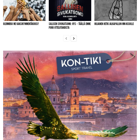
OLEMMEKO ME KAKSIKYMMENTÄKUUSI?
SALLISEN SIVUKATSOMO: HYS – TÄÄLLÄ EMME
HILJAINEN HETKI JALKAPALLON MM-KISOILLE
PUHU OTTELUTAHDISTA