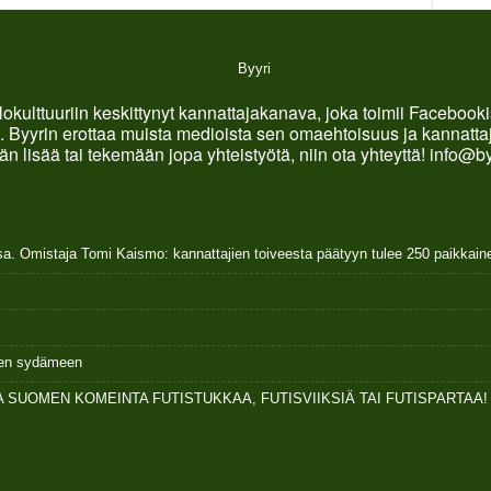
okulttuuriin keskittynyt kannattajakanava, joka toimii Faceboo
. Byyrin erottaa muista medioista sen omaehtoisuus ja kannattaja
än lisää tai tekemään jopa yhteistyötä, niin ota yhteyttä! info@b
sa. Omistaja Tomi Kaismo: kannattajien toiveesta päätyyn tulee 250 paikkai
ksen sydämeen
 SUOMEN KOMEINTA FUTISTUKKAA, FUTISVIIKSIÄ TAI FUTISPARTAA!