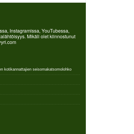
kissa, Instagramissa, YouTubessa,
lähtöisyys. Mikäli olet kiinnostunut
yyri.com
nen kotikannattajien seisomakatsomolohko