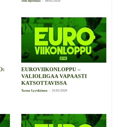
-
Jens Björknäs
08/02/2020
O:
EUROVIIKONLOPPU –
VALIOLIIGAA VAPAASTI
KATSOTTAVISSA
-
Tarmo Lyytikäinen
31/01/2020