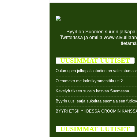
Byyri on Suomen suurin jalkapall
Twitterissä ja omilla www-sivuillaan
tietämä
UUSIMMAT UUTISET
Oulun upea jalkapallostadion on valmistumas
Olemmeko me kaksikymmentäkuusi?
Kävelyfutiksen suosio kasvaa Suomessa
Byyrin uusi sarja sukeltaa suomalaisen futi
BYYRI ETSII YHDESSÄ GROOMIN KANSSA
UUSIMMAT UUTISET