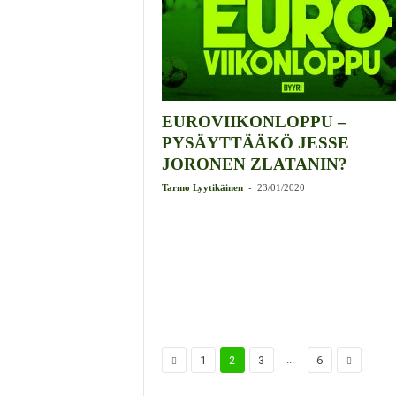
EUROVIIKONLOPPU –
PYSÄYTTÄÄKÖ JESSE
JORONEN ZLATANIN?
-
Tarmo Lyytikäinen
23/01/2020
...
1
2
3
6