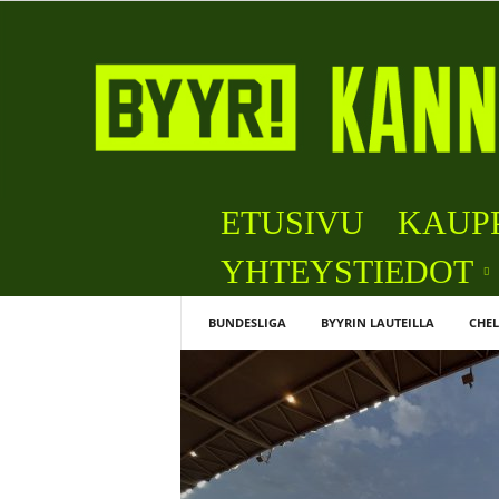
B
ETUSIVU
KAUP
y
y
YHTEYSTIEDOT
r
i
BUNDESLIGA
BYYRIN LAUTEILLA
CHEL