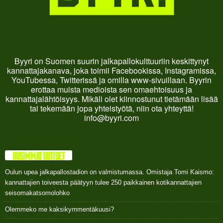
Byyri on Suomen suurin jalkapallokulttuuriin keskittynyt
kannattajakanava, joka toimii Facebookissa, Instagramissa,
YouTubessa, Twitterissä ja omilla www-sivuillaan. Byyrin
erottaa muista medioista sen omaehtoisuus ja
kannattajalähtöisyys. Mikäli olet kiinnostunut tietämään lisää
tai tekemään jopa yhteistyötä, niin ota yhteyttä!
info@byyri.com
UUSIMMAT UUTISET
Oulun upea jalkapallostadion on valmistumassa. Omistaja Tomi Kaismo:
kannattajien toiveesta päätyyn tulee 250 paikkainen kotikannattajien
seisomakatsomolohko
Olemmeko me kaksikymmentäkuusi?