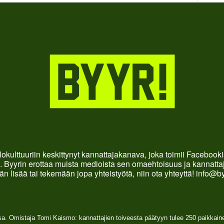
okulttuuriin keskittynyt kannattajakanava, joka toimii Faceboo
. Byyrin erottaa muista medioista sen omaehtoisuus ja kannattaja
än lisää tai tekemään jopa yhteistyötä, niin ota yhteyttä! info@b
sa. Omistaja Tomi Kaismo: kannattajien toiveesta päätyyn tulee 250 paikkai