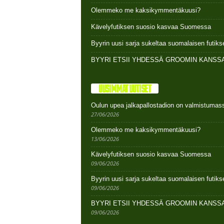
Olemmeko me kaksikymmentäkuusi?
Kävelyfutiksen suosio kasvaa Suomessa
Byyrin uusi sarja sukeltaa suomalaisen futi
BYYRI ETSII YHDESSÄ GROOMIN KANSSA
UUSIMMAT UUTISET
Oulun upea jalkapallostadion on valmistumas
27/06/2026
Olemmeko me kaksikymmentäkuusi?
13/06/2026
Kävelyfutiksen suosio kasvaa Suomessa
09/06/2026
Byyrin uusi sarja sukeltaa suomalaisen futi
09/06/2026
BYYRI ETSII YHDESSÄ GROOMIN KANSSA
09/06/2026