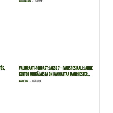
-
Juuso Sallinen
13/09/2017
TÖS,
VALJURAATI-PODCAST: JAKSO 7 – FANISPESIAALI: JANNE
KERTOO MINKÄLAISTA ON KANNATTAA MANCHESTER...
-
Jaakko Tiira
08/10/2019