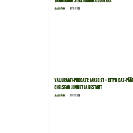
TAMMIKUUN SIIRTOIKKUNA ODOTTAA
-
Jaakko Tiira
21/12/2022
VALJURAATI-PODCAST: JAKSO 27 – CITYN CAS-PÄÄ
CHELSEAN JUNNUT JA RESTART
-
Jaakko Tiira
17/07/2020