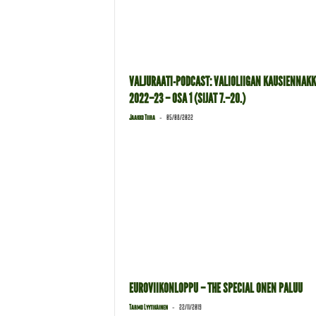
VALJURAATI-PODCAST: VALIOLIIGAN KAUSIENNAK
2022–23 – OSA 1 (SIJAT 7.–20.)
-
Jaakko Tiira
05/08/2022
EUROVIIKONLOPPU – THE SPECIAL ONEN PALUU
-
Tarmo Lyytikäinen
22/11/2019