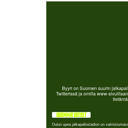
Byyri on Suomen suurin jalkapall
Twitterissä ja omilla www-sivuillaan
tietämä
UUSIMMAT UUTISET
Oulun upea jalkapallostadion on valmistumas