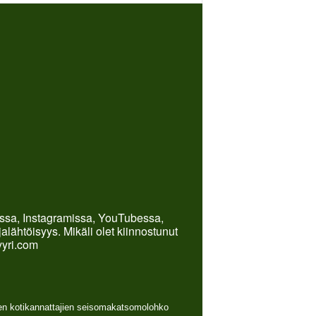
kissa, Instagramissa, YouTubessa,
lähtöisyys. Mikäli olet kiinnostunut
yyri.com
nen kotikannattajien seisomakatsomolohko