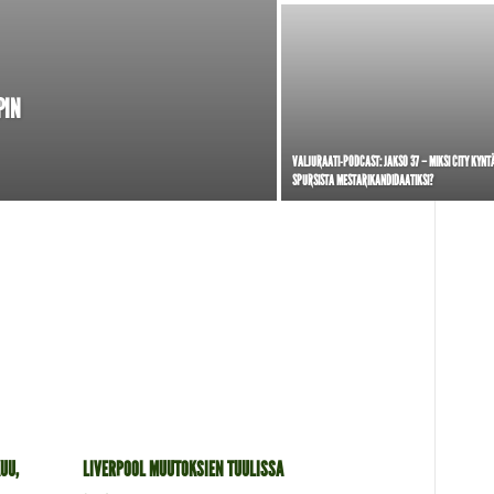
PIN
VALJURAATI-PODCAST: JAKSO 37 – MIKSI CITY KYNT
SPURSISTA MESTARIKANDIDAATIKSI?
UU,
LIVERPOOL MUUTOKSIEN TUULISSA