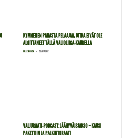
KO
KYMMENEN PARASTA PELAAJAA, JOTKA EIVÄT OLE
ALOITTANEET TÄLLÄ VALIOLIIGA-KAUDELLA
-
Ville Vigren
26/01/2021
VALJURAATI-PODCAST: JÄÄHYVÄISJAKSO – KAUSI
PAKETTIIN JA PALKINTORAATI