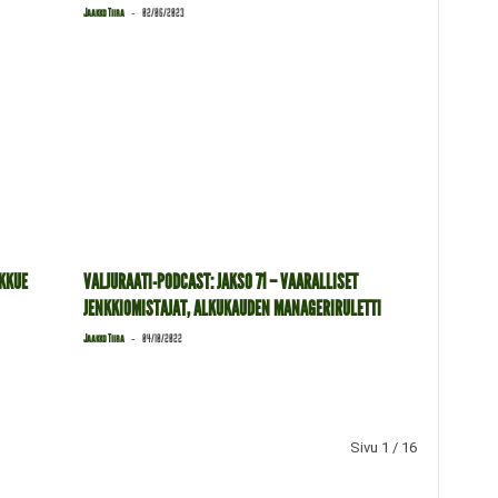
-
Jaakko Tiira
02/06/2023
KKUE
VALJURAATI-PODCAST: JAKSO 71 – VAARALLISET
JENKKIOMISTAJAT, ALKUKAUDEN MANAGERIRULETTI
-
Jaakko Tiira
04/10/2022
Sivu 1 / 16