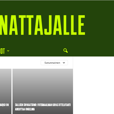
DOT
Satunnainen
 MARKO ON
SALLISEN SIVUKATSOMO: FUTISMAAILMAN KIIVAS OTTELUTAHTI
AIHEUTTAA ONGELMIA