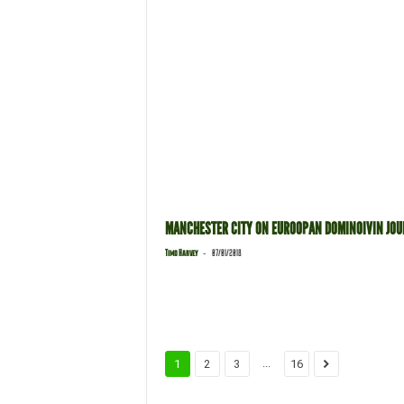
MANCHESTER CITY ON EUROOPAN DOMINOIVIN JOU
-
Timo Harvey
07/01/2018
...
1
2
3
16