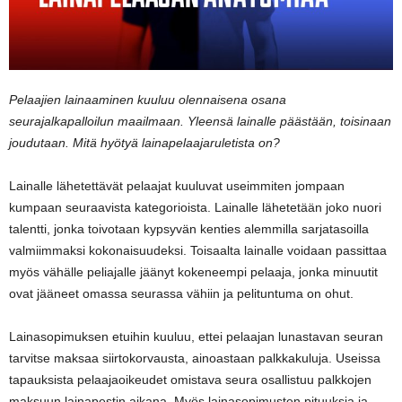
Pelaajien lainaaminen kuuluu olennaisena osana
seurajalkapalloilun maailmaan. Yleensä lainalle päästään, toisinaan
joudutaan. Mitä hyötyä lainapelaajaruletista on?
Lainalle lähetettävät pelaajat kuuluvat useimmiten jompaan
kumpaan seuraavista kategorioista. Lainalle lähetetään joko nuori
talentti, jonka toivotaan kypsyvän kenties alemmilla sarjatasoilla
valmiimmaksi kokonaisuudeksi. Toisaalta lainalle voidaan passittaa
myös vähälle peliajalle jäänyt kokeneempi pelaaja, jonka minuutit
ovat jääneet omassa seurassa vähiin ja pelituntuma on ohut.
Lainasopimuksen etuihin kuuluu, ettei pelaajan lunastavan seuran
tarvitse maksaa siirtokorvausta, ainoastaan palkkakuluja. Useissa
tapauksista pelaajaoikeudet omistava seura osallistuu palkkojen
maksuun lainapestin aikana. Myös lainasopimusten pituuksia ja