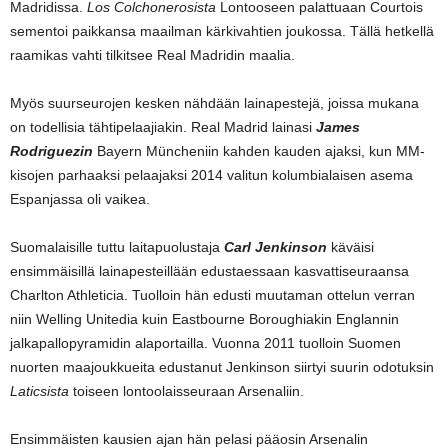
Madridissa.
Los Colchonerosista
Lontooseen palattuaan Courtois
sementoi paikkansa maailman kärkivahtien joukossa. Tällä hetkellä
raamikas vahti tilkitsee Real Madridin maalia.
Myös suurseurojen kesken nähdään lainapestejä, joissa mukana
on todellisia tähtipelaajiakin. Real Madrid lainasi
James
Rodriguezin
Bayern Müncheniin kahden kauden ajaksi, kun MM-
kisojen parhaaksi pelaajaksi 2014 valitun kolumbialaisen asema
Espanjassa oli vaikea.
Suomalaisille tuttu laitapuolustaja
Carl Jenkinson
käväisi
ensimmäisillä lainapesteillään edustaessaan kasvattiseuraansa
Charlton Athleticia. Tuolloin hän edusti muutaman ottelun verran
niin Welling Unitedia kuin Eastbourne Boroughiakin Englannin
jalkapallopyramidin alaportailla. Vuonna 2011 tuolloin Suomen
nuorten maajoukkueita edustanut Jenkinson siirtyi suurin odotuksin
Laticsista
toiseen lontoolaisseuraan Arsenaliin.
Ensimmäisten kausien ajan hän pelasi pääosin Arsenalin