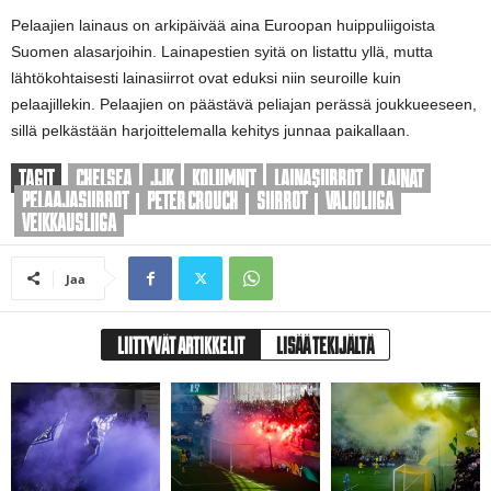
Pelaajien lainaus on arkipäivää aina Euroopan huippuliigoista
Suomen alasarjoihin. Lainapestien syitä on listattu yllä, mutta
lähtökohtaisesti lainasiirrot ovat eduksi niin seuroille kuin
pelaajillekin. Pelaajien on päästävä peliajan perässä joukkueeseen,
sillä pelkästään harjoittelemalla kehitys junnaa paikallaan.
TAGIT
CHELSEA
JJK
KOLUMNIT
LAINASIIRROT
LAINAT
PELAAJASIIRROT
PETER CROUCH
SIIRROT
VALIOLIIGA
VEIKKAUSLIIGA
Jaa
LIITTYVÄT ARTIKKELIT
LISÄÄ TEKIJÄLTÄ