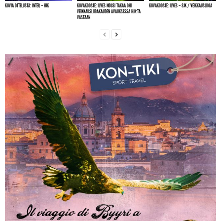
KUVIA OTTELUSTA: INTER – HJK
KUVAKOOSTE: ILVES NOUSI TAKAA OHI
KUVAKOOSTE: ILVES – SJK / VEIKKAUSLIIGA
VEIKKAUSLIIGAKAUDEN AVAUKSESSA HJK:TA
VASTAAN