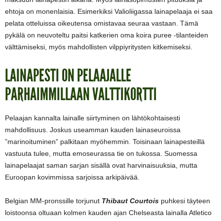
ehtoja on monenlaisia. Esimerkiksi Valioliigassa lainapelaaja ei saa
pelata otteluissa oikeutensa omistavaa seuraa vastaan. Tämä
pykälä on neuvoteltu paitsi katkerien oma koira puree -tilanteiden
välttämiseksi, myös mahdollisten vilppiyritysten kitkemiseksi.
LAINAPESTI ON PELAAJALLE
PARHAIMMILLAAN VALTTIKORTTI
Pelaajan kannalta lainalle siirtyminen on lähtökohtaisesti
mahdollisuus. Joskus useamman kauden lainaseuroissa
”marinoituminen” palkitaan myöhemmin. Toisinaan lainapesteillä
vastuuta tulee, mutta emoseurassa tie on tukossa. Suomessa
lainapelaajat saman sarjan sisällä ovat harvinaisuuksia, mutta
Euroopan kovimmissa sarjoissa arkipäivää.
Belgian MM-pronssille torjunut
Thibaut Courtois
puhkesi täyteen
loistoonsa oltuaan kolmen kauden ajan Chelseasta lainalla Atletico