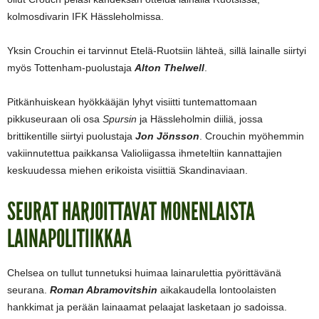
kolmosdivarin IFK Hässleholmissa.
Yksin Crouchin ei tarvinnut Etelä-Ruotsiin lähteä, sillä lainalle siirtyi
myös Tottenham-puolustaja
Alton Thelwell
.
Pitkänhuiskean hyökkääjän lyhyt visiitti tuntemattomaan
pikkuseuraan oli osa
Spursin
ja Hässleholmin diiliä, jossa
brittikentille siirtyi puolustaja
Jon Jönsson
. Crouchin myöhemmin
vakiinnutettua paikkansa Valioliigassa ihmeteltiin kannattajien
keskuudessa miehen erikoista visiittiä Skandinaviaan.
SEURAT HARJOITTAVAT MONENLAISTA
LAINAPOLITIIKKAA
Chelsea on tullut tunnetuksi huimaa lainarulettia pyörittävänä
seurana.
Roman Abramovitshin
aikakaudella lontoolaisten
hankkimat ja perään lainaamat pelaajat lasketaan jo sadoissa.