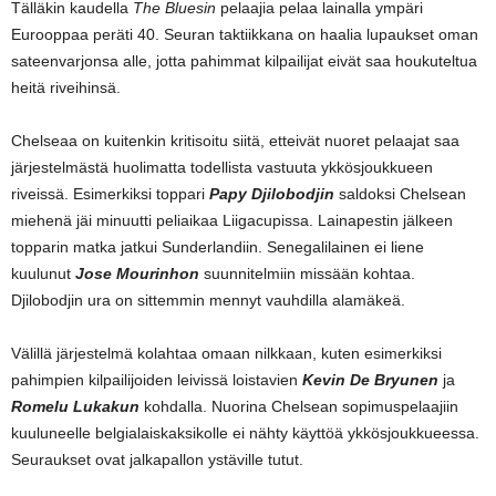
Tälläkin kaudella
The Bluesin
pelaajia pelaa lainalla ympäri
Eurooppaa peräti 40. Seuran taktiikkana on haalia lupaukset oman
sateenvarjonsa alle, jotta pahimmat kilpailijat eivät saa houkuteltua
heitä riveihinsä.
Chelseaa on kuitenkin kritisoitu siitä, etteivät nuoret pelaajat saa
järjestelmästä huolimatta todellista vastuuta ykkösjoukkueen
riveissä. Esimerkiksi toppari
Papy Djilobodjin
saldoksi Chelsean
miehenä jäi minuutti peliaikaa Liigacupissa. Lainapestin jälkeen
topparin matka jatkui Sunderlandiin. Senegalilainen ei liene
kuulunut
Jose Mourinhon
suunnitelmiin missään kohtaa.
Djilobodjin ura on sittemmin mennyt vauhdilla alamäkeä.
Välillä järjestelmä kolahtaa omaan nilkkaan, kuten esimerkiksi
pahimpien kilpailijoiden leivissä loistavien
Kevin De Bryunen
ja
Romelu Lukakun
kohdalla. Nuorina Chelsean sopimuspelaajiin
kuuluneelle belgialaiskaksikolle ei nähty käyttöä ykkösjoukkueessa.
Seuraukset ovat jalkapallon ystäville tutut.