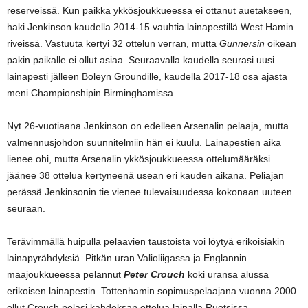
reserveissä. Kun paikka ykkösjoukkueessa ei ottanut auetakseen,
haki Jenkinson kaudella 2014-15 vauhtia lainapestillä West Hamin
riveissä. Vastuuta kertyi 32 ottelun verran, mutta
Gunnersin
oikean
pakin paikalle ei ollut asiaa. Seuraavalla kaudella seurasi uusi
lainapesti jälleen Boleyn Groundille, kaudella 2017-18 osa ajasta
meni Championshipin Birminghamissa.
Nyt 26-vuotiaana Jenkinson on edelleen Arsenalin pelaaja, mutta
valmennusjohdon suunnitelmiin hän ei kuulu. Lainapestien aika
lienee ohi, mutta Arsenalin ykkösjoukkueessa ottelumääräksi
jäänee 38 ottelua kertyneenä usean eri kauden aikana. Peliajan
perässä Jenkinsonin tie vienee tulevaisuudessa kokonaan uuteen
seuraan.
Terävimmällä huipulla pelaavien taustoista voi löytyä erikoisiakin
lainapyrähdyksiä. Pitkän uran Valioliigassa ja Englannin
maajoukkueessa pelannut
Peter Crouch
koki uransa alussa
erikoisen lainapestin. Tottenhamin sopimuspelaajana vuonna 2000
ollut Crouch pelasi kahdeksan ottelua lainalla Ruotsissa,