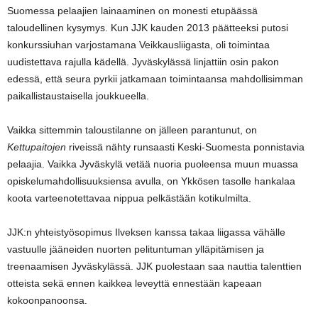
Suomessa pelaajien lainaaminen on monesti etupäässä
taloudellinen kysymys. Kun JJK kauden 2013 päätteeksi putosi
konkurssiuhan varjostamana Veikkausliigasta, oli toimintaa
uudistettava rajulla kädellä. Jyväskylässä linjattiin osin pakon
edessä, että seura pyrkii jatkamaan toimintaansa mahdollisimman
paikallistaustaisella joukkueella.
Vaikka sittemmin taloustilanne on jälleen parantunut, on
Kettupaitojen
riveissä nähty runsaasti Keski-Suomesta ponnistavia
pelaajia. Vaikka Jyväskylä vetää nuoria puoleensa muun muassa
opiskelumahdollisuuksiensa avulla, on Ykkösen tasolle hankalaa
koota varteenotettavaa nippua pelkästään kotikulmilta.
JJK:n yhteistyösopimus Ilveksen kanssa takaa liigassa vähälle
vastuulle jääneiden nuorten pelituntuman ylläpitämisen ja
treenaamisen Jyväskylässä. JJK puolestaan saa nauttia talenttien
otteista sekä ennen kaikkea leveyttä ennestään kapeaan
kokoonpanoonsa.