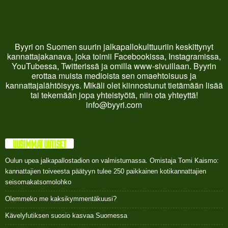
Byyri on Suomen suurin jalkapallokulttuuriin keskittynyt
kannattajakanava, joka toimii Facebookissa, Instagramissa,
YouTubessa, Twitterissä ja omilla www-sivuillaan. Byyrin
erottaa muista medioista sen omaehtoisuus ja
kannattajalähtöisyys. Mikäli olet kiinnostunut tietämään lisää
tai tekemään jopa yhteistyötä, niin ota yhteyttä!
info@byyri.com
UUSIMMAT UUTISET
Oulun upea jalkapallostadion on valmistumassa. Omistaja Tomi Kaismo:
kannattajien toiveesta päätyyn tulee 250 paikkainen kotikannattajien
seisomakatsomolohko
Olemmeko me kaksikymmentäkuusi?
Kävelyfutiksen suosio kasvaa Suomessa