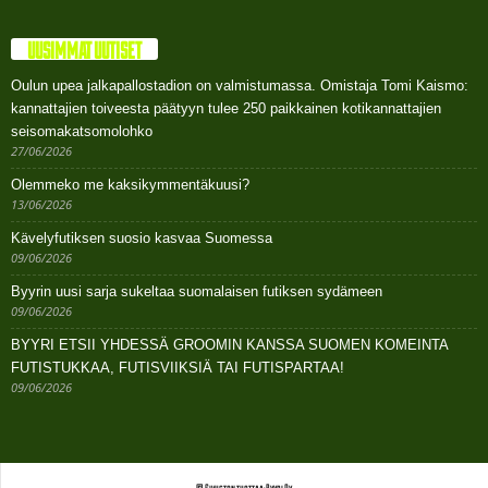
UUSIMMAT UUTISET
Oulun upea jalkapallostadion on valmistumassa. Omistaja Tomi Kaismo:
kannattajien toiveesta päätyyn tulee 250 paikkainen kotikannattajien
seisomakatsomolohko
27/06/2026
Olemmeko me kaksikymmentäkuusi?
13/06/2026
Kävelyfutiksen suosio kasvaa Suomessa
09/06/2026
Byyrin uusi sarja sukeltaa suomalaisen futiksen sydämeen
09/06/2026
BYYRI ETSII YHDESSÄ GROOMIN KANSSA SUOMEN KOMEINTA
FUTISTUKKAA, FUTISVIIKSIÄ TAI FUTISPARTAA!
09/06/2026