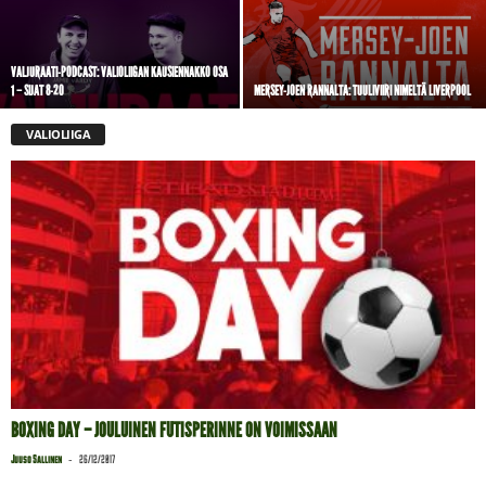
VALJURAATI-PODCAST: VALIOLIIGAN KAUSIENNAKKO OSA
1 – SIJAT 8-20
MERSEY-JOEN RANNALTA: TUULIVIIRI NIMELTÄ LIVERPOOL
VALIOLIIGA
BOXING DAY – JOULUINEN FUTISPERINNE ON VOIMISSAAN
-
Juuso Sallinen
26/12/2017