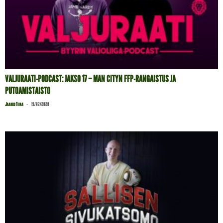
VALJURAATI-PODCAST: JAKSO 17 – MAN CITYN FFP-RANGAISTUS JA
PUTOAMISTAISTO
-
Jaakko Tiira
19/02/2020