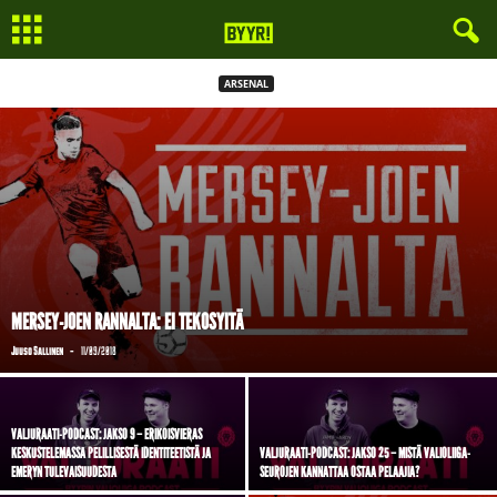
ARSENAL
MERSEY-JOEN RANNALTA: EI TEKOSYITÄ
-
Juuso Sallinen
11/09/2018
VALJURAATI-PODCAST: JAKSO 9 – ERIKOISVIERAS
KESKUSTELEMASSA PELILLISESTÄ IDENTITEETISTÄ JA
VALJURAATI-PODCAST: JAKSO 25 – MISTÄ VALIOLIIGA-
EMERYN TULEVAISUUDESTA
SEUROJEN KANNATTAA OSTAA PELAAJIA?