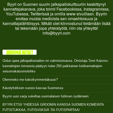
Byyri on Suomen suurin jalkapallokulttuuriin keskittynyt
kannattajakanava, joka toimii Facebookissa, Instagramissa,
YouTubessa, Twitterissä ja omilla www-sivuillaan. Byyrin
erottaa muista medioista sen omaehtoisuus ja
kannattajalähtöisyys. Mikäli olet kiinnostunut tietämään lisää
tai tekemään jopa yhteistyötä, niin ota yhteyttä!
info@byyri.com
UUSIMMAT UUTISET
Oulun upea jalkapallostadion on valmistumassa. Omistaja Tomi Kaismo:
kannattajien toiveesta päätyyn tulee 250 paikkainen kotikannattajien
seisomakatsomolohko
Olemmeko me kaksikymmentäkuusi?
Kävelyfutiksen suosio kasvaa Suomessa
Byyrin uusi sarja sukeltaa suomalaisen futiksen sydämeen
BYYRI ETSII YHDESSÄ GROOMIN KANSSA SUOMEN KOMEINTA
FUTISTUKKAA, FUTISVIIKSIÄ TAI FUTISPARTAA!