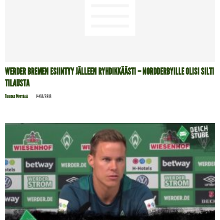
WERDER BREMEN ESIINTYY JÄLLEEN RYHDIKKÄÄSTI – NORDDERBYILLE OLISI SILTI
TILAUSTA
-
Tuukka Mettälä
14/12/2018