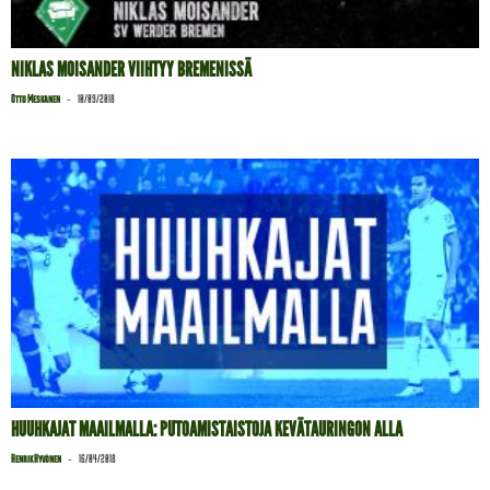
NIKLAS MOISANDER VIIHTYY BREMENISSÄ
-
Otto Meskanen
10/09/2018
HUUHKAJAT MAAILMALLA: PUTOAMISTAISTOJA KEVÄTAURINGON ALLA
-
Henrik Hyvönen
16/04/2018