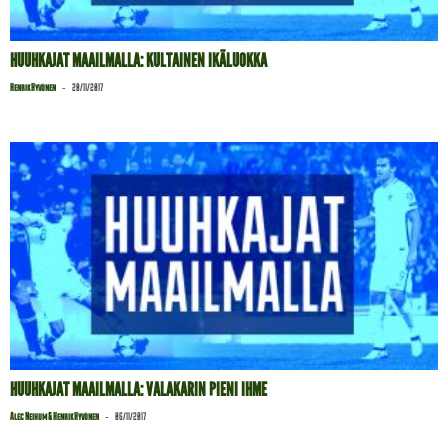
HUUHKAJAT MAAILMALLA: KULTAINEN IKÄLUOKKA
-
Henrik Hyvönen
20/11/2017
HUUHKAJAT MAAILMALLA: VALAKARIN PIENI IHME
-
Alec Neihum & Henrik Hyvönen
06/11/2017