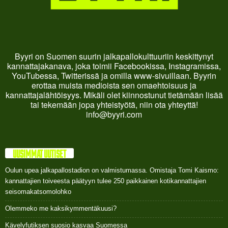
Byyri on Suomen suurin jalkapallokulttuuriin keskittynyt
kannattajakanava, joka toimii Facebookissa, Instagramissa,
YouTubessa, Twitterissä ja omilla www-sivuillaan. Byyrin
erottaa muista medioista sen omaehtoisuus ja
kannattajalähtöisyys. Mikäli olet kiinnostunut tietämään lisää
tai tekemään jopa yhteistyötä, niin ota yhteyttä!
info@byyri.com
UUSIMMAT UUTISET
Oulun upea jalkapallostadion on valmistumassa. Omistaja Tomi Kaismo:
kannattajien toiveesta päätyyn tulee 250 paikkainen kotikannattajien
seisomakatsomolohko
Olemmeko me kaksikymmentäkuusi?
Kävelyfutiksen suosio kasvaa Suomessa