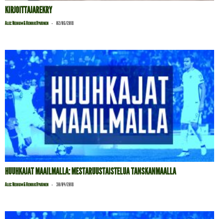
KIRJOITTAJAREKRY
-
Alec Neihum & Henrik Hyvönen
02/06/2018
HUUHKAJAT MAAILMALLA: MESTARUUSTAISTELUA TANSKANMAALLA
-
Alec Neihum & Henrik Hyvönen
30/04/2018