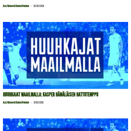
-
Alec Neihum & Henrik Hyvönen
05/03/2018
HUUHKAJAT MAAILMALLA: KASPER HÄMÄLÄISEN HATTUTEMPPU
-
Alec Neihum & Henrik Hyvönen
19/02/2018