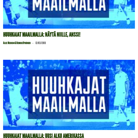
HUUHKAJAT MAAILMALLA: NÄYTÄ NIILLE, ANSSI!
-
Alec Neihum & Henrik Hyvönen
12/03/2018
HUUHKAJAT MAAILMALLA: UUSI ALKU AMERIKASSA