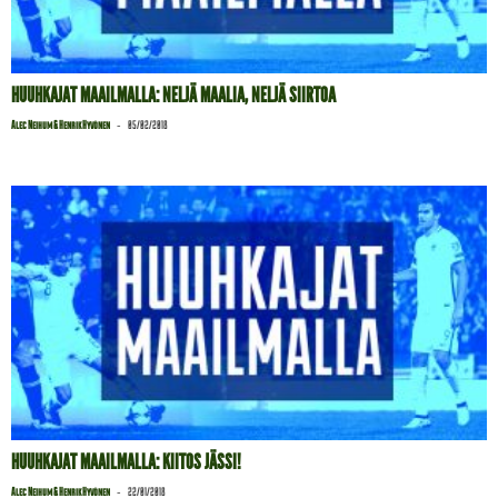
HUUHKAJAT MAAILMALLA: NELJÄ MAALIA, NELJÄ SIIRTOA
-
Alec Neihum & Henrik Hyvönen
05/02/2018
HUUHKAJAT MAAILMALLA: KIITOS JÄSSI!
-
Alec Neihum & Henrik Hyvönen
22/01/2018