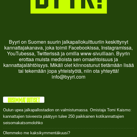
Byyri on Suomen suurin jalkapallokulttuuriin keskittynyt
kannattajakanava, joka toimii Facebookissa, Instagramissa,
YouTubessa, Twitterissä ja omilla www-sivuillaan. Byyrin
erottaa muista medioista sen omaehtoisuus ja
kannattajalähtöisyys. Mikäli olet kiinnostunut tietämään lisää
tai tekemään jopa yhteistyötä, niin ota yhteyttä!
info@byyri.com
UUSIMMAT UUTISET
Oulun upea jalkapallostadion on valmistumassa. Omistaja Tomi Kaismo:
kannattajien toiveesta päätyyn tulee 250 paikkainen kotikannattajien
seisomakatsomolohko
Olemmeko me kaksikymmentäkuusi?