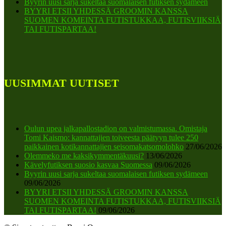
Byyrin uusi sarja sukeltaa suomalaisen futiksen sydämeen
BYYRI ETSII YHDESSÄ GROOMIN KANSSA
SUOMEN KOMEINTA FUTISTUKKAA, FUTISVIIKSIÄ
TAI FUTISPARTAA!
UUSIMMAT UUTISET
Oulun upea jalkapallostadion on valmistumassa. Omistaja
Tomi Kaismo: kannattajien toiveesta päätyyn tulee 250
paikkainen kotikannattajien seisomakatsomolohko
27/06/2026
Olemmeko me kaksikymmentäkuusi?
13/06/2026
Kävelyfutiksen suosio kasvaa Suomessa
09/06/2026
Byyrin uusi sarja sukeltaa suomalaisen futiksen sydämeen
09/06/2026
BYYRI ETSII YHDESSÄ GROOMIN KANSSA
SUOMEN KOMEINTA FUTISTUKKAA, FUTISVIIKSIÄ
TAI FUTISPARTAA!
09/06/2026