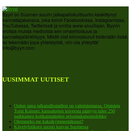
Byyri on Suomen suurin jalkapallokulttuuriin keskittynyt
kannattajakanava, joka toimii Facebookissa, Instagramissa,
YouTubessa, Twitterissä ja omilla www-sivuillaan. Byyrin
erottaa muista medioista sen omaehtoisuus ja
kannattajalähtöisyys. Mikäli olet kiinnostunut tietämään lisää
tai tekemään jopa yhteistyötä, niin ota yhteyttä!
info@byyri.com
UUSIMMAT UUTISET
Oulun upea jalkapallostadion on valmistumassa. Omistaja
Tomi Kaismo: kannattajien toiveesta päätyyn tulee 250
paikkainen kotikannattajien seisomakatsomolohko
Olemmeko me kaksikymmentäkuusi?
Kävelyfutiksen suosio kasvaa Suomessa