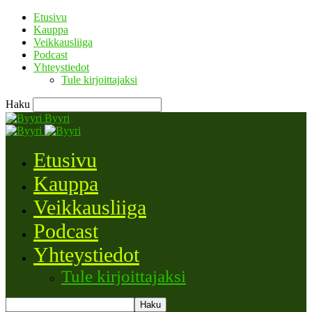
Etusivu
Kauppa
Veikkausliiga
Podcast
Yhteystiedot
Tule kirjoittajaksi
Haku
Byyri
Etusivu
Kauppa
Veikkausliiga
Podcast
Yhteystiedot
Tule kirjoittajaksi