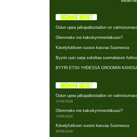
UUSIMMAT UUTISET
Oulun upea jalkapallostadion on valmistumas
Olemmeko me kaksikymmentäkuusi?
Kävelyfutiksen suosio kasvaa Suomessa
Byyrin uusi sarja sukeltaa suomalaisen futi
BYYRI ETSII YHDESSÄ GROOMIN KANSSA
UUSIMMAT UUTISET
Oulun upea jalkapallostadion on valmistumas
27/06/2026
Olemmeko me kaksikymmentäkuusi?
13/06/2026
Kävelyfutiksen suosio kasvaa Suomessa
09/06/2026