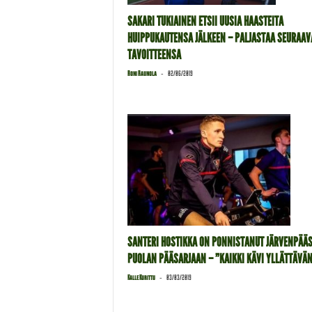
SAKARI TUKIAINEN ETSII UUSIA HAASTEITA
HUIPPUKAUTENSA JÄLKEEN – PALJASTAA SEURAAV
TAVOITTEENSA
-
Roni Raunola
02/06/2019
SANTERI HOSTIKKA ON PONNISTANUT JÄRVENPÄÄ
PUOLAN PÄÄSARJAAN – ”KAIKKI KÄVI YLLÄTTÄVÄN.
-
Kalle Kurittu
03/03/2019