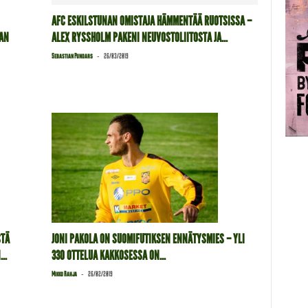
AFC ESKILSTUNAN OMISTAJA HÄMMENTÄÄ RUOTSISSA –
AN
ALEX RYSSHOLM PAKENI NEUVOSTOLIITOSTA JA...
-
Sebastian Pundars
26/03/2019
STÄ
JONI PAKOLA ON SUOMIFUTIKSEN ENNÄTYSMIES – YLI
..
330 OTTELUA KAKKOSESSA ON...
-
Mikko Rahja
26/02/2019