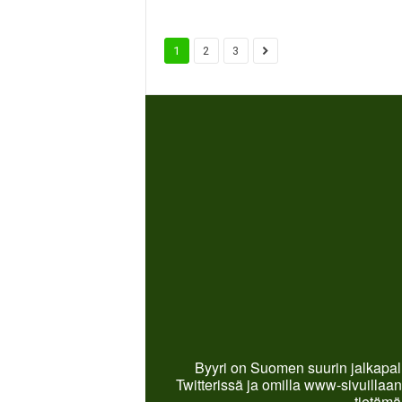
1
2
3
Byyri on Suomen suurin jalkapall
Twitterissä ja omilla www-sivuillaan
tietämä