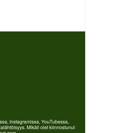
kissa, Instagramissa, YouTubessa,
lähtöisyys. Mikäli olet kiinnostunut
yyri.com