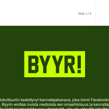
Sivu 1 / 3
okulttuuriin keskittynyt kannattajakanava, joka toimii Faceboo
. Byyrin erottaa muista medioista sen omaehtoisuus ja kannattaja
än lisää tai tekemään jopa yhteistyötä, niin ota yhteyttä! info@b