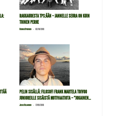
LA:
RAKKAUDESTA TPS:ÄÄN – JANNELLE SEURA ON KUIN
TOINEN PERHE
-
Henrik Hyvönen
02/10/2018
ITTÄÄ
PELIN SISÄLLÄ: FILOSOFI FRANK MARTELA TOIVOO
JUNIOREILLE SISÄISTÄ MOTIVAATIOTA – ”JOKAINEN...
-
Jesse Helminen
17/09/2018