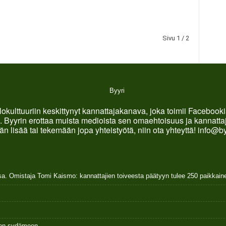
Sivu 1 / 2
okulttuuriin keskittynyt kannattajakanava, joka toimii Faceboo
. Byyrin erottaa muista medioista sen omaehtoisuus ja kannattaja
än lisää tai tekemään jopa yhteistyötä, niin ota yhteyttä! info@b
sa. Omistaja Tomi Kaismo: kannattajien toiveesta päätyyn tulee 250 paikkai
ksen sydämeen