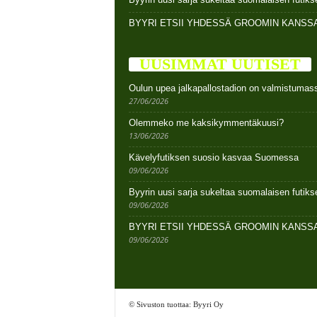
BYYRI ETSII YHDESSÄ GROOMIN KANSSA
UUSIMMAT UUTISET
Oulun upea jalkapallostadion on valmistumas
27/06/2026
Olemmeko me kaksikymmentäkuusi?
13/06/2026
Kävelyfutiksen suosio kasvaa Suomessa
09/06/2026
Byyrin uusi sarja sukeltaa suomalaisen futi
09/06/2026
BYYRI ETSII YHDESSÄ GROOMIN KANSSA
09/06/2026
© Sivuston tuottaa: Byyri Oy