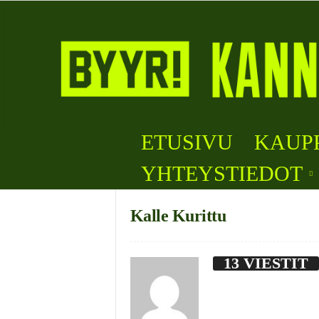
B
ETUSIVU
KAUP
y
y
YHTEYSTIEDOT
r
i
Kalle Kurittu
13 VIESTIT