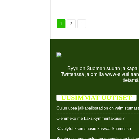
1
2
Byyri on Suomen suurin jalkapall
Twitterissä ja omilla www-sivuillaan
tietämä
UUSIMMAT UUTISET
Oulun upea jalkapallostadion on valmistumas
Olemmeko me kaksikymmentäkuusi?
Kävelyfutiksen suosio kasvaa Suomessa
Byyrin uusi sarja sukeltaa suomalaisen futi