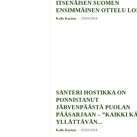
ITSENÄISEN SUOMEN
ENSIMMÄINEN OTTELU LOI.
-
Kalle Kurittu
29/05/2019
SANTERI HOSTIKKA ON
PONNISTANUT
JÄRVENPÄÄSTÄ PUOLAN
PÄÄSARJAAN – ”KAIKKI K
YLLÄTTÄVÄN...
-
Kalle Kurittu
03/03/2019