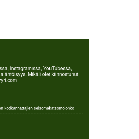
kissa, Instagramissa, YouTubessa,
lähtöisyys. Mikäli olet kiinnostunut
yyri.com
nen kotikannattajien seisomakatsomolohko