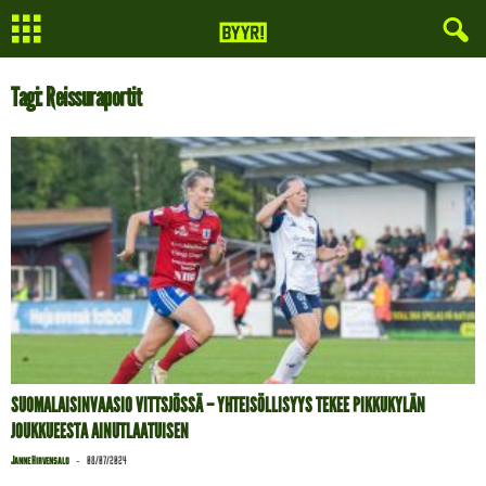
Tagi: Reissuraportit
SUOMALAISINVAASIO VITTSJÖSSÄ – YHTEISÖLLISYYS TEKEE PIKKUKYLÄN
JOUKKUEESTA AINUTLAATUISEN
-
Janne Hirvensalo
08/07/2024