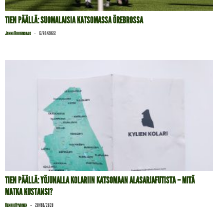
TIEN PÄÄLLÄ: SUOMALAISIA KATSOMASSA ÖREBROSSA
-
Janne Hirvensalo
17/08/2022
TIEN PÄÄLLÄ: YÖJUNALLA KOLARIIN KATSOMAAN ALASARJAFUTISTA – MITÄ
MATKA KUSTANSI?
-
Henrik Hyvönen
20/08/2020