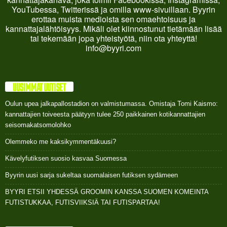
YouTubessa, Twitterissä ja omilla www-sivuillaan. Byyrin
erottaa muista medioista sen omaehtoisuus ja
kannattajalähtöisyys. Mikäli olet kiinnostunut tietämään lisää
tai tekemään jopa yhteistyötä, niin ota yhteyttä!
info@byyri.com
UUSIMMAT UUTISET
Oulun upea jalkapallostadion on valmistumassa. Omistaja Tomi Kaismo:
kannattajien toiveesta päätyyn tulee 250 paikkainen kotikannattajien
seisomakatsomolohko
Olemmeko me kaksikymmentäkuusi?
Kävelyfutiksen suosio kasvaa Suomessa
Byyrin uusi sarja sukeltaa suomalaisen futiksen sydämeen
BYYRI ETSII YHDESSÄ GROOMIN KANSSA SUOMEN KOMEINTA
FUTISTUKKAA, FUTISVIIKSIÄ TAI FUTISPARTAA!