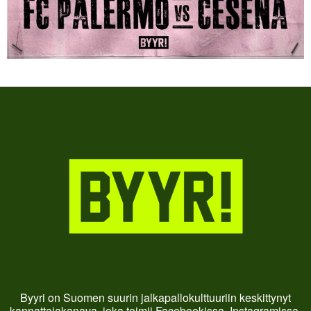
Byyri on Suomen suurin jalkapallokulttuuriin keskittynyt
kannattajakanava, joka toimii Facebookissa, Instagramissa,