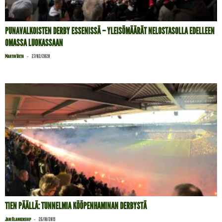
PUNAVALKOISTEN DERBY ESSENISSÄ – YLEISÖMÄÄRÄT NELOSTASOLLA EDELLEEN
OMASSA LUOKASSAAN
-
Martin Vieth
27/02/2020
TIEN PÄÄLLÄ: TUNNELMIA KÖÖPENHAMINAN DERBYSTÄ
-
Jani Blankenship
26/10/2019