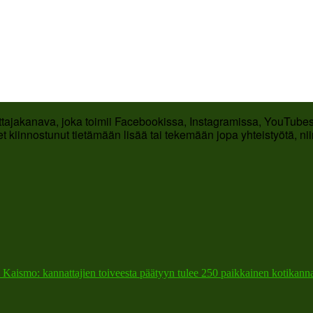
ttajakanava, joka toimii Facebookissa, Instagramissa, YouTubess
t kiinnostunut tietämään lisää tai tekemään jopa yhteistyötä, ni
 Kaismo: kannattajien toiveesta päätyyn tulee 250 paikkainen kotikann