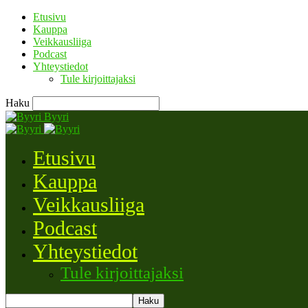
Etusivu
Kauppa
Veikkausliiga
Podcast
Yhteystiedot
Tule kirjoittajaksi
Haku
Byyri
Etusivu
Kauppa
Veikkausliiga
Podcast
Yhteystiedot
Tule kirjoittajaksi