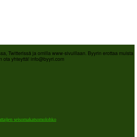
a, Twitterissä ja omilla www-sivuillaan. Byyrin erottaa muista
in ota yhteyttä! info@byyri.com
attajien seisomakatsomolohko