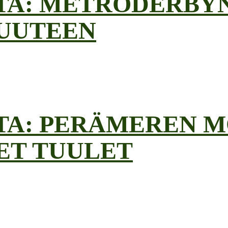
TA: METRODERBYN
RUUTEEN
TA: PERÄMEREN 
ET TUULET