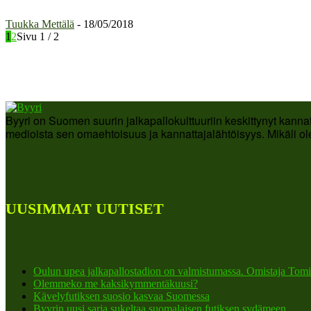
Tuukka Mettälä
-
18/05/2018
1
2
Sivu 1 / 2
Byyri on Suomen suurin jalkapallokulttuuriin keskittynyt kanna
medioista sen omaehtoisuus ja kannattajalähtöisyys. Mikäli ole
UUSIMMAT UUTISET
Oulun upea jalkapallostadion on valmistumassa. Omistaja Tomi
Olemmeko me kaksikymmentäkuusi?
Kävelyfutiksen suosio kasvaa Suomessa
Byyrin uusi sarja sukeltaa suomalaisen futiksen sydämeen