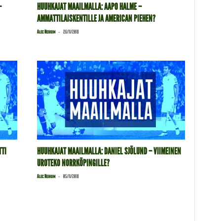
–
HUUHKAJAT MAAILMALLA: AAPO HALME –
AMMATTILAISKENTILLE JA AMERICAN PIEHEN?
-
Alec Neihum
26/11/2018
TTI
HUUHKAJAT MAAILMALLA: DANIEL SJÖLUND – VIIMEINEN
UROTEKO NORRKÖPINGILLE?
-
Alec Neihum
05/11/2018