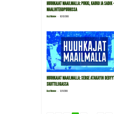
HUUHKAJAT MAAILMALLA: PUKKI, KAUKO JA SADIK 
MAALINTEKOPUUHISSA
-
Alec Neihum
03/12/2018
HUUHKAJAT MAAILMALLA: SERGE ATAKAYIN DEBYY
SKOTTILIIGASSA
-
Alec Neihum
12/11/2018