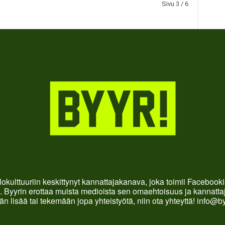
Sivu 3 / 6
okulttuuriin keskittynyt kannattajakanava, joka toimii Faceboo
. Byyrin erottaa muista medioista sen omaehtoisuus ja kannattaja
än lisää tai tekemään jopa yhteistyötä, niin ota yhteyttä! info@b