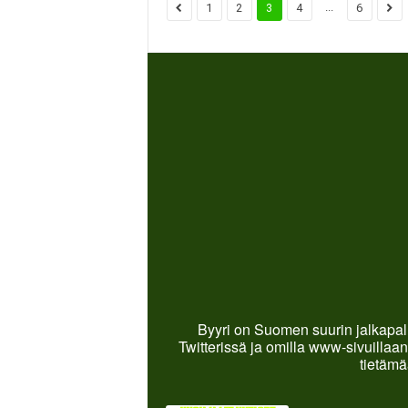
...
1
2
3
4
6
Byyri on Suomen suurin jalkapall
Twitterissä ja omilla www-sivuillaan
tietämä