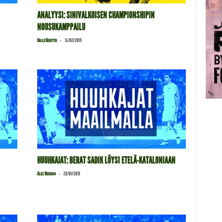
ANALYYSI: SINIVALKOISEN CHAMPIONSHIPIN
NOUSUKAMPPAILU
-
Kalle Kurittu
15/02/2019
HUUHKAJAT: BERAT SADIK LÖYSI ETELÄ-KATALONIAAN
-
Alec Neihum
28/01/2019