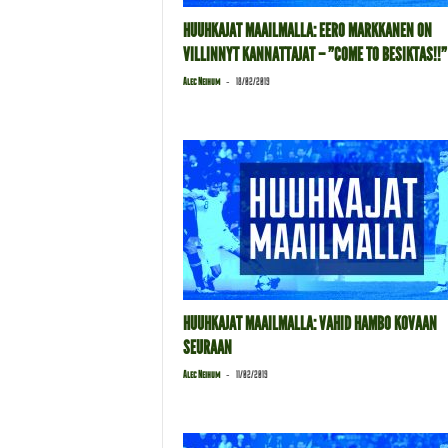
HUUHKAJAT MAAILMALLA: EERO MARKKANEN ON
VILLINNYT KANNATTAJAT – ”COME TO BESIKTAS!!”
-
Alec Neihum
18/02/2019
HUUHKAJAT MAAILMALLA: VAHID HAMBO KOVAAN
SEURAAN
-
Alec Neihum
11/02/2019