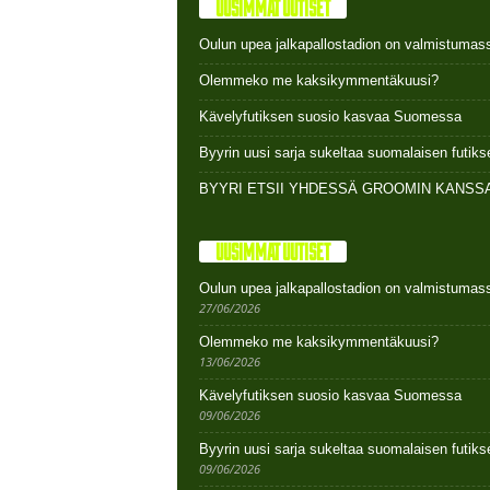
UUSIMMAT UUTISET
Oulun upea jalkapallostadion on valmistumas
Olemmeko me kaksikymmentäkuusi?
Kävelyfutiksen suosio kasvaa Suomessa
Byyrin uusi sarja sukeltaa suomalaisen futi
BYYRI ETSII YHDESSÄ GROOMIN KANSSA
UUSIMMAT UUTISET
Oulun upea jalkapallostadion on valmistumas
27/06/2026
Olemmeko me kaksikymmentäkuusi?
13/06/2026
Kävelyfutiksen suosio kasvaa Suomessa
09/06/2026
Byyrin uusi sarja sukeltaa suomalaisen futi
09/06/2026