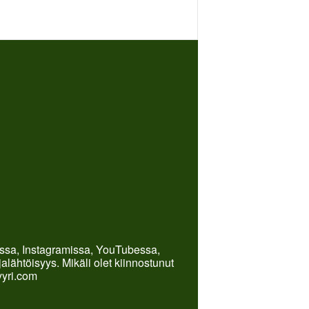
kissa, Instagramissa, YouTubessa,
lähtöisyys. Mikäli olet kiinnostunut
yyri.com