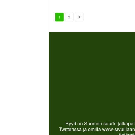
1
2
Byyri on Suomen suurin jalkapall
Twitterissä ja omilla www-sivuillaan
tietämä