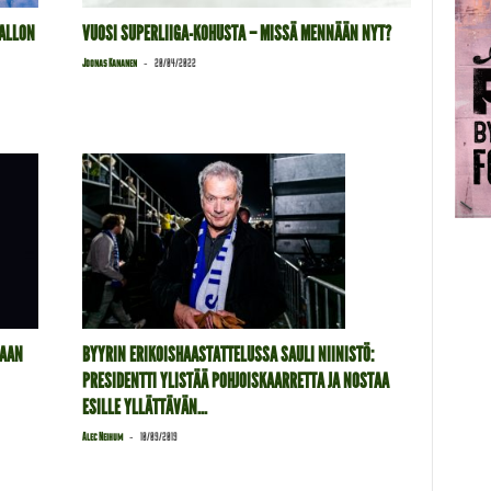
PALLON
VUOSI SUPERLIIGA-KOHUSTA – MISSÄ MENNÄÄN NYT?
-
Joonas Kananen
20/04/2022
TAAN
BYYRIN ERIKOISHAASTATTELUSSA SAULI NIINISTÖ:
PRESIDENTTI YLISTÄÄ POHJOISKAARRETTA JA NOSTAA
ESILLE YLLÄTTÄVÄN...
-
Alec Neihum
10/09/2019