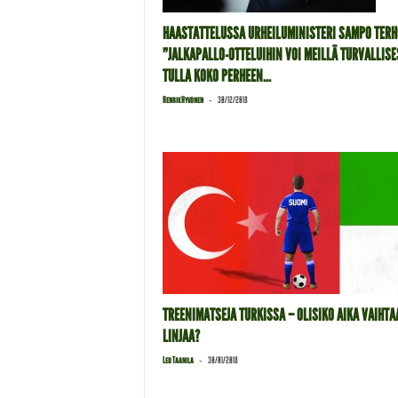
HAASTATTELUSSA URHEILUMINISTERI SAMPO TERH
”JALKAPALLO-OTTELUIHIN VOI MEILLÄ TURVALLISE
TULLA KOKO PERHEEN...
-
Henrik Hyvönen
30/12/2018
TREENIMATSEJA TURKISSA – OLISIKO AIKA VAIHTA
LINJAA?
-
Leo Taanila
30/01/2018