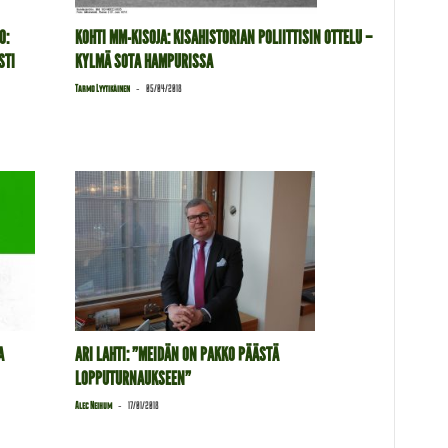
O:
KOHTI MM-KISOJA: KISAHISTORIAN POLIITTISIN OTTELU –
STI
KYLMÄ SOTA HAMPURISSA
-
Tarmo Lyytikäinen
05/04/2018
A
ARI LAHTI: ”MEIDÄN ON PAKKO PÄÄSTÄ
LOPPUTURNAUKSEEN”
-
Alec Neihum
17/01/2018