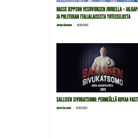
HASSE JEPPSON VESUVIUKSEN JUURELLA – JALKA
JA POLITIIKAN ITALIALAISESTA YHTEISELOSTA
-
Joonas Kananen
30/09/2022
SALLISEN SIVUKATSOMO: PEHMEÄLLÄ KOVAA VAS
-
Juuso Sallinen
26/02/2022