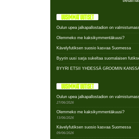
UUSIMMAT UUTISET
Oulun upea jalkapallostadion on valmistumas
Olemmeko me kaksikymmentäkuusi?
Kävelyfutiksen suosio kasvaa Suomessa
Byyrin uusi sarja sukeltaa suomalaisen futi
BYYRI ETSII YHDESSÄ GROOMIN KANSSA
UUSIMMAT UUTISET
Oulun upea jalkapallostadion on valmistumas
27/06/2026
Olemmeko me kaksikymmentäkuusi?
13/06/2026
Kävelyfutiksen suosio kasvaa Suomessa
09/06/2026