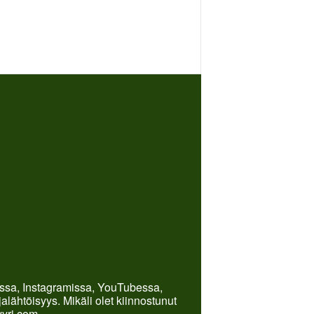
kissa, Instagramissa, YouTubessa,
lähtöisyys. Mikäli olet kiinnostunut
yyri.com