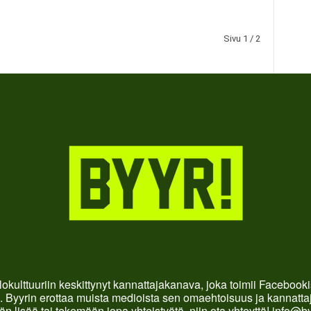
Sivu 1 / 2
okulttuuriin keskittynyt kannattajakanava, joka toimii Faceboo
. Byyrin erottaa muista medioista sen omaehtoisuus ja kannattaja
än lisää tai tekemään jopa yhteistyötä, niin ota yhteyttä! info@b