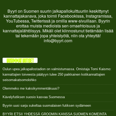
Byyri on Suomen suurin jalkapallokulttuuriin keskittynyt
kannattajakanava, joka toimii Facebookissa, Instagramissa,
YouTubessa, Twitterissä ja omilla www-sivuillaan. Byyrin
erottaa muista medioista sen omaehtoisuus ja
kannattajalähtöisyys. Mikäli olet kiinnostunut tietämään lisää
tai tekemään jopa yhteistyötä, niin ota yhteyttä!
info@byyri.com
UUSIMMAT UUTISET
Oulun upea jalkapallostadion on valmistumassa. Omistaja Tomi Kaismo:
kannattajien toiveesta päätyyn tulee 250 paikkainen kotikannattajien
seisomakatsomolohko
Olemmeko me kaksikymmentäkuusi?
Kävelyfutiksen suosio kasvaa Suomessa
Byyrin uusi sarja sukeltaa suomalaisen futiksen sydämeen
BYYRI ETSII YHDESSÄ GROOMIN KANSSA SUOMEN KOMEINTA