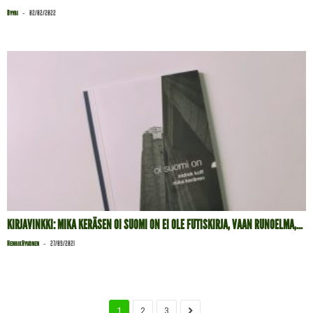
-
Byyri
02/02/2022
KIRJAVINKKI: MIKA KERÄSEN OI SUOMI ON EI OLE FUTISKIRJA, VAAN RUNOELMA,...
-
Henrik Hyvönen
27/09/2021
1
2
3