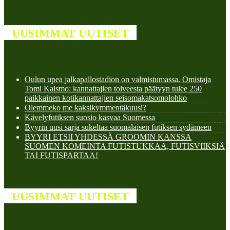
UUSIMMAT UUTISET
Oulun upea jalkapallostadion on valmistumassa. Omistaja
Tomi Kaismo: kannattajien toiveesta päätyyn tulee 250
paikkainen kotikannattajien seisomakatsomolohko
Olemmeko me kaksikymmentäkuusi?
Kävelyfutiksen suosio kasvaa Suomessa
Byyrin uusi sarja sukeltaa suomalaisen futiksen sydämeen
BYYRI ETSII YHDESSÄ GROOMIN KANSSA
SUOMEN KOMEINTA FUTISTUKKAA, FUTISVIIKSIÄ
TAI FUTISPARTAA!
UUSIMMAT UUTISET