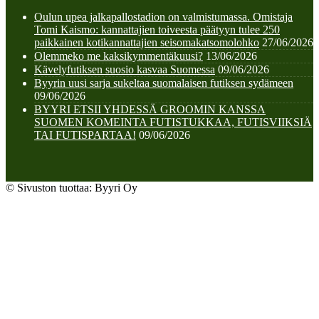
Oulun upea jalkapallostadion on valmistumassa. Omistaja
Tomi Kaismo: kannattajien toiveesta päätyyn tulee 250
paikkainen kotikannattajien seisomakatsomolohko
27/06/2026
Olemmeko me kaksikymmentäkuusi?
13/06/2026
Kävelyfutiksen suosio kasvaa Suomessa
09/06/2026
Byyrin uusi sarja sukeltaa suomalaisen futiksen sydämeen
09/06/2026
BYYRI ETSII YHDESSÄ GROOMIN KANSSA
SUOMEN KOMEINTA FUTISTUKKAA, FUTISVIIKSIÄ
TAI FUTISPARTAA!
09/06/2026
© Sivuston tuottaa: Byyri Oy