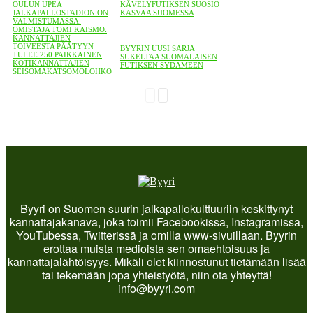
OULUN UPEA
KÄVELYFUTIKSEN SUOSIO
JALKAPALLOSTADION ON
KASVAA SUOMESSA
VALMISTUMASSA.
OMISTAJA TOMI KAISMO:
KANNATTAJIEN
TOIVEESTA PÄÄTYYN
BYYRIN UUSI SARJA
TULEE 250 PAIKKAINEN
SUKELTAA SUOMALAISEN
KOTIKANNATTAJIEN
FUTIKSEN SYDÄMEEN
SEISOMAKATSOMOLOHKO
Byyri on Suomen suurin jalkapallokulttuuriin keskittynyt
kannattajakanava, joka toimii Facebookissa, Instagramissa,
YouTubessa, Twitterissä ja omilla www-sivuillaan. Byyrin
erottaa muista medioista sen omaehtoisuus ja
kannattajalähtöisyys. Mikäli olet kiinnostunut tietämään lisää
tai tekemään jopa yhteistyötä, niin ota yhteyttä!
info@byyri.com