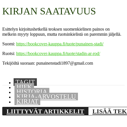
KIRJAN SAATAVUUS
Esittelyn kirjoitushetkellä teoksen suomenkielinen painos on
melkein myyty loppuun, mutta ruotsinkielistä on paremmin jäljellä.
Suomi:
https://bookcover-kauppa.fi/tuote/punainen-stadi/
Ruotsi:
https://bookcover-kauppa.fi/tuote/stadin-ar-rod/
Tekijöiltä suoraan: punainenstadi1897@gmail.com
TAGIT
HIFK
HISTORIA
KIRJA-ARVOSTELU
Jaa
KIRJAT
LIITTYVÄT ARTIKKELIT
LISÄÄ TEK