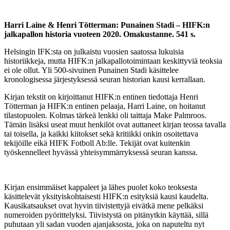
Harri Laine & Henri Tötterman:
Punainen Stadi – HIFK:n
jalkapallon historia vuoteen 2020. Omakustanne. 541 s.
Helsingin IFK:sta on julkaistu vuosien saatossa lukuisia
historiikkeja, mutta HIFK:n jalkapallotoimintaan keskittyviä teoksia
ei ole ollut. Yli 500-sivuinen Punainen Stadi käsittelee
kronologisessa järjestyksessä seuran historian kausi kerrallaan.
Kirjan tekstit on kirjoittanut HIFK:n entinen tiedottaja Henri
Tötterman ja HIFK:n entinen pelaaja, Harri Laine, on hoitanut
tilastopuolen. Kolmas tärkeä lenkki oli taittaja Make Palmroos.
Tämän lisäksi useat muut henkilöt ovat auttaneet kirjan teossa tavalla
tai toisella, ja kaikki kiitokset sekä kritiikki onkin osoitettava
tekijöille eikä HIFK Fotboll Ab:lle. Tekijät ovat kuitenkin
työskennelleet hyvässä yhteisymmärryksessä seuran kanssa.
Kirjan ensimmäiset kappaleet ja lähes puolet koko teoksesta
käsittelevät yksityiskohtaisesti HIFK:n esityksiä kausi kaudelta.
Kausikatsaukset ovat hyvin tiivistettyjä eivätkä mene pelkäksi
numeroiden pyörittelyksi. Tiivistystä on pitänytkin käyttää, sillä
puhutaan yli sadan vuoden ajanjaksosta, joka on naputeltu nyt