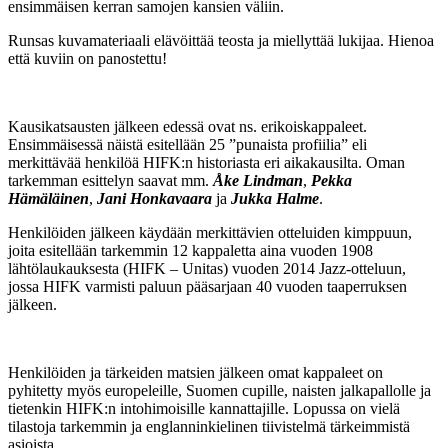
ensimmäisen kerran samojen kansien väliin.
Runsas kuvamateriaali elävöittää teosta ja miellyttää lukijaa. Hienoa
että kuviin on panostettu!
Kausikatsausten jälkeen edessä ovat ns. erikoiskappaleet.
Ensimmäisessä näistä esitellään 25 ”punaista profiilia” eli
merkittävää henkilöä HIFK:n historiasta eri aikakausilta. Oman
tarkemman esittelyn saavat mm.
Åke Lindman
,
Pekka
Hämäläinen
,
Jani Honkavaara
ja
Jukka Halme
.
Henkilöiden jälkeen käydään merkittävien otteluiden kimppuun,
joita esitellään tarkemmin 12 kappaletta aina vuoden 1908
lähtölaukauksesta (HIFK – Unitas) vuoden 2014 Jazz-otteluun,
jossa HIFK varmisti paluun pääsarjaan 40 vuoden taaperruksen
jälkeen.
Henkilöiden ja tärkeiden matsien jälkeen omat kappaleet on
pyhitetty myös europeleille, Suomen cupille, naisten jalkapallolle ja
tietenkin HIFK:n intohimoisille kannattajille. Lopussa on vielä
tilastoja tarkemmin ja englanninkielinen tiivistelmä tärkeimmistä
asioista.