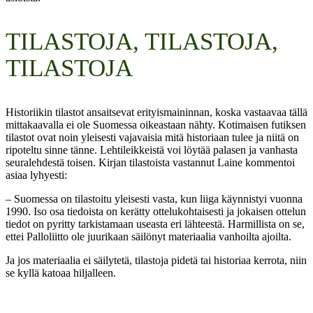
TILASTOJA, TILASTOJA,
TILASTOJA
Historiikin tilastot ansaitsevat erityismaininnan, koska vastaavaa tällä
mittakaavalla ei ole Suomessa oikeastaan nähty. Kotimaisen futiksen
tilastot ovat noin yleisesti vajavaisia mitä historiaan tulee ja niitä on
ripoteltu sinne tänne. Lehtileikkeistä voi löytää palasen ja vanhasta
seuralehdestä toisen. Kirjan tilastoista vastannut Laine kommentoi
asiaa lyhyesti:
– Suomessa on tilastoitu yleisesti vasta, kun liiga käynnistyi vuonna
1990. Iso osa tiedoista on kerätty ottelukohtaisesti ja jokaisen ottelun
tiedot on pyritty tarkistamaan useasta eri lähteestä. Harmillista on se,
ettei Palloliitto ole juurikaan säilönyt materiaalia vanhoilta ajoilta.
Ja jos materiaalia ei säilytetä, tilastoja pidetä tai historiaa kerrota, niin
se kyllä katoaa hiljalleen.