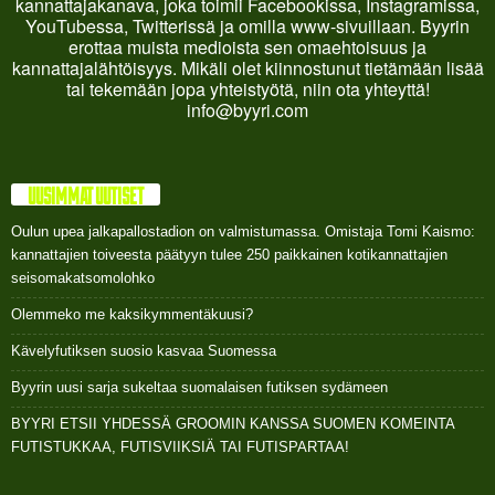
kannattajakanava, joka toimii Facebookissa, Instagramissa,
YouTubessa, Twitterissä ja omilla www-sivuillaan. Byyrin
erottaa muista medioista sen omaehtoisuus ja
kannattajalähtöisyys. Mikäli olet kiinnostunut tietämään lisää
tai tekemään jopa yhteistyötä, niin ota yhteyttä!
info@byyri.com
UUSIMMAT UUTISET
Oulun upea jalkapallostadion on valmistumassa. Omistaja Tomi Kaismo:
kannattajien toiveesta päätyyn tulee 250 paikkainen kotikannattajien
seisomakatsomolohko
Olemmeko me kaksikymmentäkuusi?
Kävelyfutiksen suosio kasvaa Suomessa
Byyrin uusi sarja sukeltaa suomalaisen futiksen sydämeen
BYYRI ETSII YHDESSÄ GROOMIN KANSSA SUOMEN KOMEINTA
FUTISTUKKAA, FUTISVIIKSIÄ TAI FUTISPARTAA!