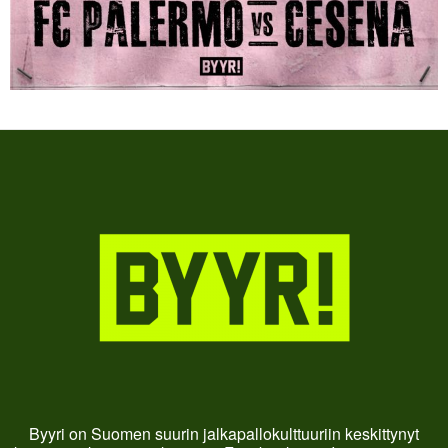
Byyri on Suomen suurin jalkapallokulttuuriin keskittynyt