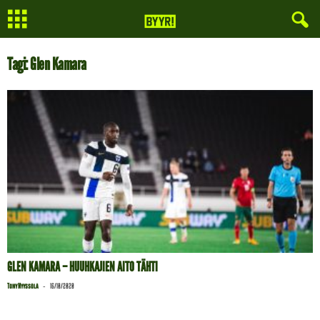
Tagi: Glen Kamara
GLEN KAMARA – HUUHKAJIEN AITO TÄHTI
-
Tony Nyyssölä
16/10/2020