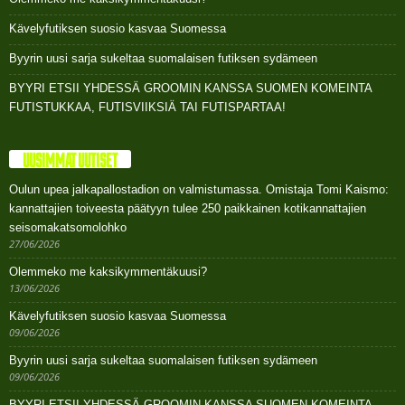
Kävelyfutiksen suosio kasvaa Suomessa
Byyrin uusi sarja sukeltaa suomalaisen futiksen sydämeen
BYYRI ETSII YHDESSÄ GROOMIN KANSSA SUOMEN KOMEINTA
FUTISTUKKAA, FUTISVIIKSIÄ TAI FUTISPARTAA!
UUSIMMAT UUTISET
Oulun upea jalkapallostadion on valmistumassa. Omistaja Tomi Kaismo:
kannattajien toiveesta päätyyn tulee 250 paikkainen kotikannattajien
seisomakatsomolohko
27/06/2026
Olemmeko me kaksikymmentäkuusi?
13/06/2026
Kävelyfutiksen suosio kasvaa Suomessa
09/06/2026
Byyrin uusi sarja sukeltaa suomalaisen futiksen sydämeen
09/06/2026
BYYRI ETSII YHDESSÄ GROOMIN KANSSA SUOMEN KOMEINTA