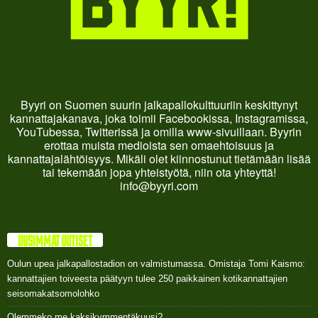
Byyri on Suomen suurin jalkapallokulttuuriin keskittynyt
kannattajakanava, joka toimii Facebookissa, Instagramissa,
YouTubessa, Twitterissä ja omilla www-sivuillaan. Byyrin
erottaa muista medioista sen omaehtoisuus ja
kannattajalähtöisyys. Mikäli olet kiinnostunut tietämään lisää
tai tekemään jopa yhteistyötä, niin ota yhteyttä!
info@byyri.com
UUSIMMAT UUTISET
Oulun upea jalkapallostadion on valmistumassa. Omistaja Tomi Kaismo:
kannattajien toiveesta päätyyn tulee 250 paikkainen kotikannattajien
seisomakatsomolohko
Olemmeko me kaksikymmentäkuusi?