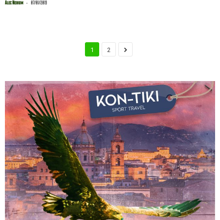
-
Alec Neihum
07/01/2019
1
2