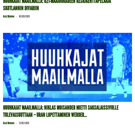
HUUHKAJAT MAAILMALLA: U21-MAAJOUKKUEEN KESKIKENTTÄPELAAJA
SKOTLANNIN DIVARIIN
-
Alec Neihum
02/09/2019
HUUHKAJAT MAAILMALLA: NIKLAS MOISANDER MIETTI SAKSALAISSIVULLE
TULEVAISUUTTAAN – URAN LOPETTAMINEN WERDER...
-
Alec Neihum
13/05/2019