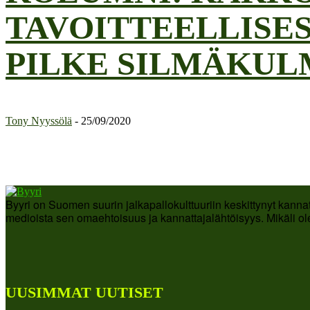
TAVOITTEELLISES
PILKE SILMÄKUL
Tony Nyyssölä
-
25/09/2020
Byyri on Suomen suurin jalkapallokulttuuriin keskittynyt kanna
medioista sen omaehtoisuus ja kannattajalähtöisyys. Mikäli ole
UUSIMMAT UUTISET