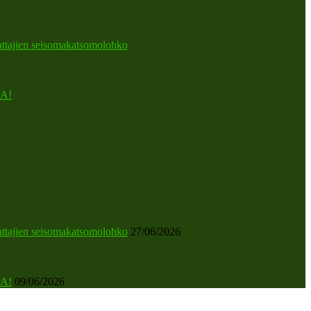
attajien seisomakatsomolohko
A!
attajien seisomakatsomolohko
27/06/2026
A!
09/06/2026