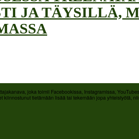
TI JA TÄYSILLÄ, M
MASSA
ttajakanava, joka toimii Facebookissa, Instagramissa, YouTubess
t kiinnostunut tietämään lisää tai tekemään jopa yhteistyötä, ni