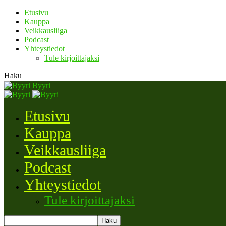
Etusivu
Kauppa
Veikkausliiga
Podcast
Yhteystiedot
Tule kirjoittajaksi
Haku
Byyri
Etusivu
Kauppa
Veikkausliiga
Podcast
Yhteystiedot
Tule kirjoittajaksi