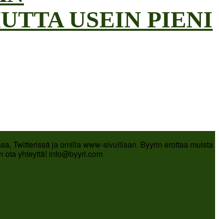
UTTA USEIN PIENI
a, Twitterissä ja omilla www-sivuillaan. Byyrin erottaa muista
in ota yhteyttä! info@byyri.com