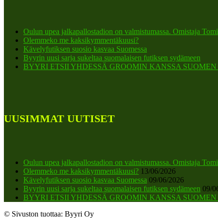
Oulun upea jalkapallostadion on valmistumassa. Omistaja Tomi
Olemmeko me kaksikymmentäkuusi?
Kävelyfutiksen suosio kasvaa Suomessa
Byyrin uusi sarja sukeltaa suomalaisen futiksen sydämeen
BYYRI ETSII YHDESSÄ GROOMIN KANSSA SUOMEN K
UUSIMMAT UUTISET
Oulun upea jalkapallostadion on valmistumassa. Omistaja Tomi
Olemmeko me kaksikymmentäkuusi?
13/06/2026
Kävelyfutiksen suosio kasvaa Suomessa
09/06/2026
Byyrin uusi sarja sukeltaa suomalaisen futiksen sydämeen
09/0
BYYRI ETSII YHDESSÄ GROOMIN KANSSA SUOMEN K
© Sivuston tuottaa: Byyri Oy