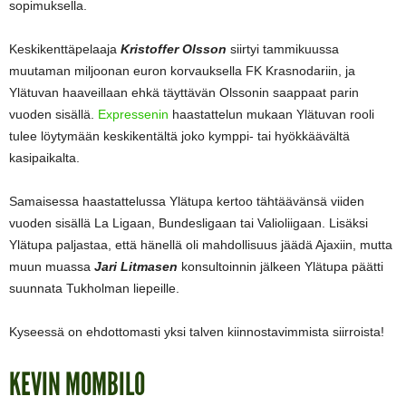
sopimuksella.
Keskikenttäpelaaja
Kristoffer Olsson
siirtyi tammikuussa
muutaman miljoonan euron korvauksella FK Krasnodariin, ja
Ylätuvan haaveillaan ehkä täyttävän Olssonin saappaat parin
vuoden sisällä.
Expressenin
haastattelun mukaan Ylätuvan rooli
tulee löytymään keskikentältä joko kymppi- tai hyökkäävältä
kasipaikalta.
Samaisessa haastattelussa Ylätupa kertoo tähtäävänsä viiden
vuoden sisällä La Ligaan, Bundesligaan tai Valioliigaan. Lisäksi
Ylätupa paljastaa, että hänellä oli mahdollisuus jäädä Ajaxiin, mutta
muun muassa
Jari Litmasen
konsultoinnin jälkeen Ylätupa päätti
suunnata Tukholman liepeille.
Kyseessä on ehdottomasti yksi talven kiinnostavimmista siirroista!
KEVIN MOMBILO