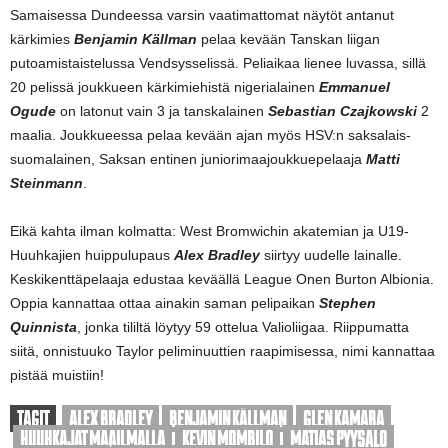
Samaisessa Dundeessa varsin vaatimattomat näytöt antanut
kärkimies
Benjamin Källman
pelaa kevään Tanskan liigan
putoamistaistelussa Vendsysselissä. Peliaikaa lienee luvassa, sillä
20 pelissä joukkueen kärkimiehistä nigerialainen
Emmanuel
Ogude
on latonut vain 3 ja tanskalainen
Sebastian Czajkowski
2
maalia. Joukkueessa pelaa kevään ajan myös HSV:n saksalais-
suomalainen, Saksan entinen juniorimaajoukkuepelaaja
Matti
Steinmann
.
Eikä kahta ilman kolmatta: West Bromwichin akatemian ja U19-
Huuhkajien huippulupaus
Alex Bradley
siirtyy uudelle lainalle.
Keskikenttäpelaaja edustaa keväällä League Onen Burton Albionia.
Oppia kannattaa ottaa ainakin saman pelipaikan
Stephen
Quinnista
, jonka tililtä löytyy 59 ottelua Valioliigaa. Riippumatta
siitä, onnistuuko Taylor peliminuuttien raapimisessa, nimi kannattaa
pistää muistiin!
TAGIT
ALEX BRADLEY
BENJAMIN KÄLLMAN
GLEN KAMARA
HUUHKAJAT MAAILMALLA
KEVIN MOMBILO
MATIAS PYYSALO