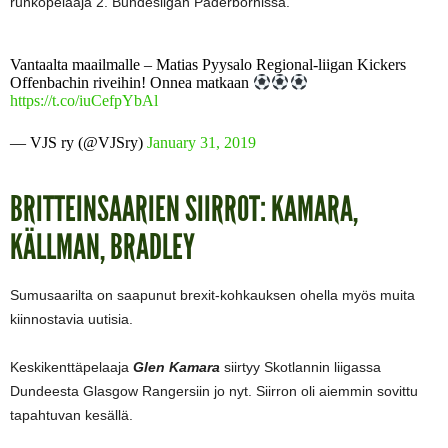
runkopelaaja 2. Bundesligan Paderbornissa.
Vantaalta maailmalle – Matias Pyysalo Regional-liigan Kickers
Offenbachin riveihin! Onnea matkaan
https://t.co/iuCefpYbAl
— VJS ry (@VJSry)
January 31, 2019
BRITTEINSAARIEN SIIRROT: KAMARA,
KÄLLMAN, BRADLEY
Sumusaarilta on saapunut brexit-kohkauksen ohella myös muita
kiinnostavia uutisia.
Keskikenttäpelaaja
Glen Kamara
siirtyy Skotlannin liigassa
Dundeesta Glasgow Rangersiin jo nyt. Siirron oli aiemmin sovittu
tapahtuvan kesällä.