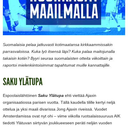
Suomalaisia pelaa jatkuvasti kotimaatansa kirkkaammissakin
parrasvaloissa. Kuka lyö itsensä läpi? Kuka palaa maitojunalla
takaisin kotiin? Byyri seuraa suomalaisten otteita viikoittain ja
raportoi mielenkiintoisimmat tapahtumat muille kannattajille.
SAKU YLÄTUPA
Espoolaislähtöinen
Saku Ylätupa
ehti viettää Ajaxin
organisaatiossa parisen vuotta. Tällä kaudella tilille kertyi neljä
ottelua ja yksi maali divarissa Jong Ajaxin riveissä. Vuodet
Amsterdamissa ovat nyt ohi – viime viikolla ruotsalaissuuruus AIK
tiedotti Ylätuvan siirtyvän joukkueeseen peräti neljän vuoden