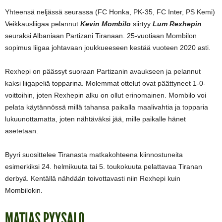
Yhteensä neljässä seurassa (FC Honka, PK-35, FC Inter, PS Kemi)
Veikkausliigaa pelannut
Kevin Mombilo
siirtyy
Lum Rexhepin
seuraksi Albaniaan Partizani Tiranaan. 25-vuotiaan Mombilon
sopimus liigaa johtavaan joukkueeseen kestää vuoteen 2020 asti.
Rexhepi on päässyt suoraan Partizanin avaukseen ja pelannut
kaksi liigapeliä topparina. Molemmat ottelut ovat päättyneet 1-0-
voittoihin, joten Rexhepin alku on ollut erinomainen. Mombilo voi
pelata käytännössä millä tahansa paikalla maalivahtia ja topparia
lukuunottamatta, joten nähtäväksi jää, mille paikalle hänet
asetetaan.
Byyri suosittelee Tiranasta matkakohteena kiinnostuneita
esimerkiksi 24. helmikuuta tai 5. toukokuuta pelattavaa Tiranan
derbyä. Kentällä nähdään toivottavasti niin Rexhepi kuin
Mombilokin.
MATIAS PYYSALO