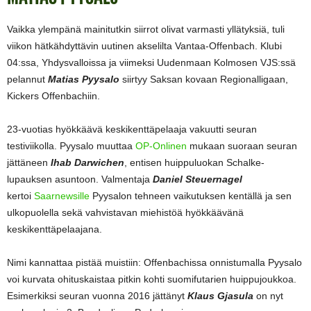
Vaikka ylempänä mainitutkin siirrot olivat varmasti yllätyksiä, tuli
viikon hätkähdyttävin uutinen akselilta Vantaa-Offenbach. Klubi
04:ssa, Yhdysvalloissa ja viimeksi Uudenmaan Kolmosen VJS:ssä
pelannut
Matias Pyysalo
siirtyy Saksan kovaan Regionalligaan,
Kickers Offenbachiin.
23-vuotias hyökkäävä keskikenttäpelaaja vakuutti seuran
testiviikolla. Pyysalo muuttaa
OP-Onlinen
mukaan suoraan seuran
jättäneen
Ihab Darwichen
, entisen huippuluokan Schalke-
lupauksen asuntoon. Valmentaja
Daniel Steuernagel
kertoi
Saarnewsille
Pyysalon tehneen vaikutuksen kentällä ja sen
ulkopuolella sekä vahvistavan miehistöä hyökkäävänä
keskikenttäpelaajana.
Nimi kannattaa pistää muistiin: Offenbachissa onnistumalla Pyysalo
voi kurvata ohituskaistaa pitkin kohti suomifutarien huippujoukkoa.
Esimerkiksi seuran vuonna 2016 jättänyt
Klaus Gjasula
on nyt