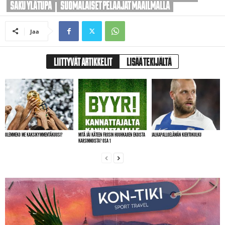
SAKU YLÄTUPA
SUOMALAISET PELAAJAT MAAILMALLA
Jaa
LIITTYVÄT ARTIKKELIT
LISÄÄ TEKIJÄLTÄ
OLEMMEKO ME KAKSIKYMMENTÄKUUSI?
MITÄ JÄI KÄTEEN FRIISIN HUUHKAJIEN EKOISTA
JALKAPALLOELÄMÄN KIERTOKULKU
KARSINNOISTA? OSA 1