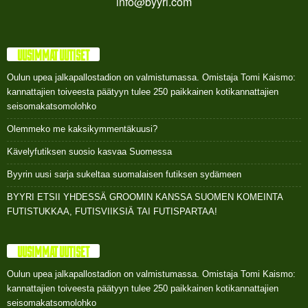
info@byyri.com
UUSIMMAT UUTISET
Oulun upea jalkapallostadion on valmistumassa. Omistaja Tomi Kaismo:
kannattajien toiveesta päätyyn tulee 250 paikkainen kotikannattajien
seisomakatsomolohko
Olemmeko me kaksikymmentäkuusi?
Kävelyfutiksen suosio kasvaa Suomessa
Byyrin uusi sarja sukeltaa suomalaisen futiksen sydämeen
BYYRI ETSII YHDESSÄ GROOMIN KANSSA SUOMEN KOMEINTA
FUTISTUKKAA, FUTISVIIKSIÄ TAI FUTISPARTAA!
UUSIMMAT UUTISET
Oulun upea jalkapallostadion on valmistumassa. Omistaja Tomi Kaismo:
kannattajien toiveesta päätyyn tulee 250 paikkainen kotikannattajien
seisomakatsomolohko