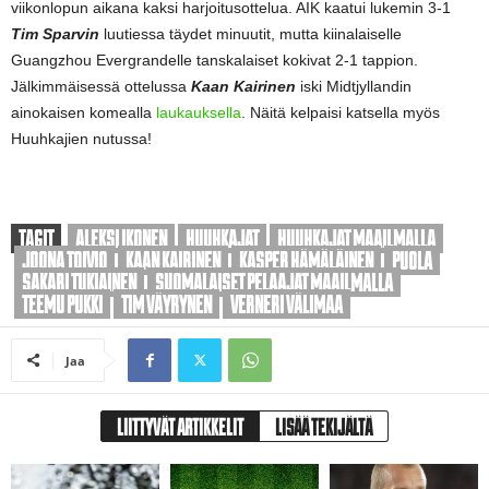
viikonlopun aikana kaksi harjoitusottelua. AIK kaatui lukemin 3-1
Tim Sparvin
luutiessa täydet minuutit, mutta kiinalaiselle
Guangzhou Evergrandelle tanskalaiset kokivat 2-1 tappion.
Jälkimmäisessä ottelussa
Kaan Kairinen
iski Midtjyllandin
ainokaisen komealla
laukauksella
. Näitä kelpaisi katsella myös
Huuhkajien nutussa!
TAGIT
ALEKSI IKONEN
HUUHKAJAT
HUUHKAJAT MAAILMALLA
JOONA TOIVIO
KAAN KAIRINEN
KASPER HÄMÄLÄINEN
PUOLA
SAKARI TUKIAINEN
SUOMALAISET PELAAJAT MAAILMALLA
TEEMU PUKKI
TIM VÄYRYNEN
VERNERI VÄLIMAA
Jaa
LIITTYVÄT ARTIKKELIT
LISÄÄ TEKIJÄLTÄ