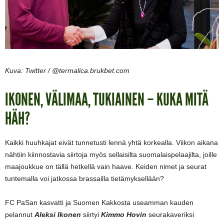
Kuva: Twitter / @termalica.brukbet.com
IKONEN, VÄLIMAA, TUKIAINEN – KUKA MITÄ
HÄH?
Kaikki huuhkajat eivät tunnetusti lennä yhtä korkealla. Viikon aikana
nähtiin kiinnostavia siirtoja myös sellaisilta suomalaispelaajilta, joille
maajoukkue on tällä hetkellä vain haave. Keiden nimet ja seurat
tuntemalla voi jatkossa brassailla tietämyksellään?
FC PaSan kasvatti ja Suomen Kakkosta useamman kauden
pelannut
Aleksi Ikonen
siirtyi
Kimmo Hovin
seurakaveriksi