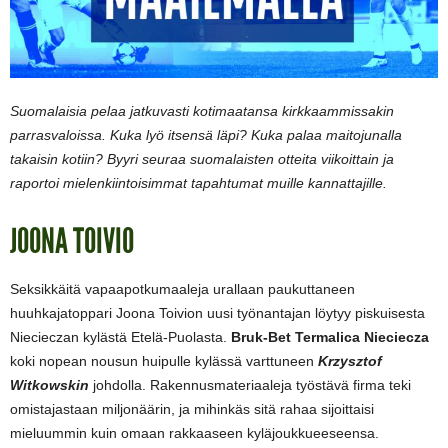
Suomalaisia pelaa jatkuvasti kotimaatansa kirkkaammissakin
parrasvaloissa. Kuka lyö itsensä läpi? Kuka palaa maitojunalla
takaisin kotiin? Byyri seuraa suomalaisten otteita viikoittain ja
raportoi mielenkiintoisimmat tapahtumat muille kannattajille.
JOONA TOIVIO
Seksikkäitä vapaapotkumaaleja urallaan paukuttaneen
huuhkajatoppari Joona Toivion uusi työnantajan löytyy piskuisesta
Niecieczan kylästä Etelä-Puolasta.
Bruk-Bet Termalica Nieciecza
koki nopean nousun huipulle kylässä varttuneen
Krzysztof
Witkowskin
johdolla. Rakennusmateriaaleja työstävä firma teki
omistajastaan miljonäärin, ja mihinkäs sitä rahaa sijoittaisi
mieluummin kuin omaan rakkaaseen kyläjoukkueeseensa.