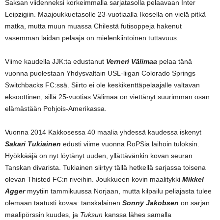
Saksan viidenneksi korkeimmalla sarjatasolla pelaavaan Inter
Leipzigiin. Maajoukkuetasolle 23-vuotiaalla Ikosella on vielä pitkä
matka, mutta muun muassa Chilestä futisoppeja hakenut
vasemman laidan pelaaja on mielenkiintoinen tuttavuus.
Viime kaudella JJK:ta edustanut
Verneri Välimaa
pelaa tänä
vuonna puolestaan Yhdysvaltain USL-liigan Colorado Springs
Switchbacks FC:ssä. Siirto ei ole keskikenttäpelaajalle valtavan
eksoottinen, sillä 25-vuotias Välimaa on viettänyt suurimman osan
elämästään Pohjois-Amerikassa.
Vuonna 2014 Kakkosessa 40 maalia yhdessä kaudessa iskenyt
Sakari Tukiainen
edusti viime vuonna RoPSia laihoin tuloksin.
Hyökkääjä on nyt löytänyt uuden, yllättävänkin kovan seuran
Tanskan divarista. Tukiainen siirtyy tällä hetkellä sarjassa toisena
olevan Thisted FC:n riveihin. Joukkueen kovin maalitykki
Mikkel
Agger
myytiin tammikuussa Norjaan, mutta kilpailu peliajasta tulee
olemaan taatusti kovaa: tanskalainen
Sonny Jakobsen
on sarjan
maalipörssin kuudes, ja
Tuksun
kanssa lähes samalla