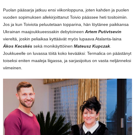
Puolan pääsarja jatkuu ensi viikonloppuna, joten kahden ja puolen
vuoden sopimuksen allekirjoittanut Toivio päässee heti tositoimiin.
Jos ja kun Toiviota peluutetaan topparina, hän löytänee paikkansa
Ukrainan maajoukkueessakin debytoineen
Artem Putivtsevin
viereltä, joskin peliaikaa kyttäävät myös lupaava Atalanta-laina
Ákos Kecskés
sekä monikäyttöinen
Mateusz Kupczak
.
Joukkueelle on luvassa töitä koko kevääksi: Termalica on päästänyt
toiseksi eniten maaleja liigassa, ja sarjasijoitus on vasta neljänneksi
viimeinen.