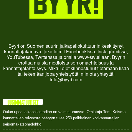
Byyri on Suomen suurin jalkapallokulttuuriin keskittynyt
kannattajakanava, joka toimii Facebookissa, Instagramissa,
YouTubessa, Twitterissä ja omilla www-sivuillaan. Byyrin
erottaa muista medioista sen omaehtoisuus ja
kannattajalähtöisyys. Mikäli olet kiinnostunut tietämään lisää
tai tekemään jopa yhteistyötä, niin ota yhteyttä!
info@byyri.com
UUSIMMAT UUTISET
Oulun upea jalkapallostadion on valmistumassa. Omistaja Tomi Kaismo:
kannattajien toiveesta päätyyn tulee 250 paikkainen kotikannattajien
seisomakatsomolohko