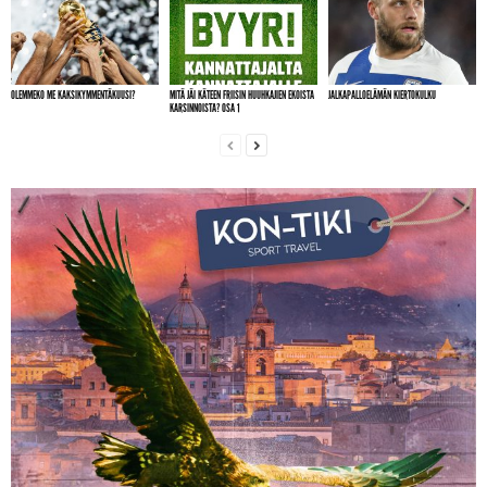
OLEMMEKO ME KAKSIKYMMENTÄKUUSI?
MITÄ JÄI KÄTEEN FRIISIN HUUHKAJIEN EKOISTA
JALKAPALLOELÄMÄN KIERTOKULKU
KARSINNOISTA? OSA 1