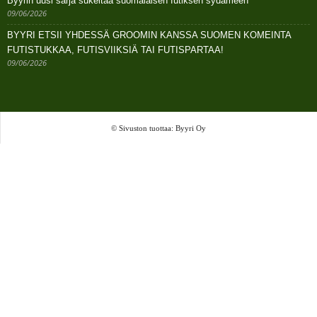
Byyrin uusi sarja sukeltaa suomalaisen futiksen sydämeen
09/06/2026
BYYRI ETSII YHDESSÄ GROOMIN KANSSA SUOMEN KOMEINTA
FUTISTUKKAA, FUTISVIIKSIÄ TAI FUTISPARTAA!
09/06/2026
© Sivuston tuottaa: Byyri Oy