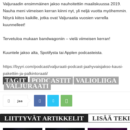
Valjuraadin ensimmäinen jakso nauhoitettiin maaliskuussa 2019.
Nauha meni viimeisen kerran kiinni nyt, yli neljä vuotta myöhemmin.
Nöyrä kiitos kaikille, jotka ovat Valjuraatia vuosien varrella
kuunnelleet!
Tervetuloa mukaan bandwagoniin – vielä viimeisen kerran!
Kuuntele jakso alta, Spotifysta tai Applen podcasteista.
https://byyri.com/podcast/valjuraati-podcast-jaahyvaisjakso-kausi-
pakettiin-ja-palkintoraati/
TAGIT
PODCASTIT
VALIOLIIGA
VALJURAATI
Jaa
LIITTYVÄT ARTIKKELIT
LISÄÄ TEK