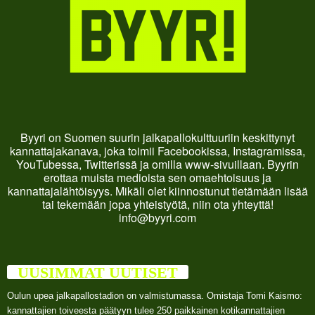
Byyri on Suomen suurin jalkapallokulttuuriin keskittynyt
kannattajakanava, joka toimii Facebookissa, Instagramissa,
YouTubessa, Twitterissä ja omilla www-sivuillaan. Byyrin
erottaa muista medioista sen omaehtoisuus ja
kannattajalähtöisyys. Mikäli olet kiinnostunut tietämään lisää
tai tekemään jopa yhteistyötä, niin ota yhteyttä!
info@byyri.com
UUSIMMAT UUTISET
Oulun upea jalkapallostadion on valmistumassa. Omistaja Tomi Kaismo:
kannattajien toiveesta päätyyn tulee 250 paikkainen kotikannattajien