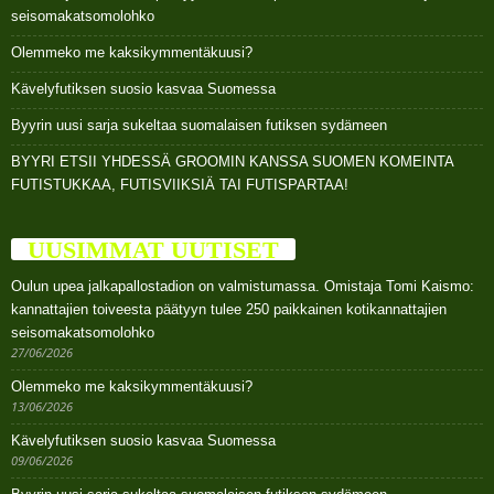
seisomakatsomolohko
Olemmeko me kaksikymmentäkuusi?
Kävelyfutiksen suosio kasvaa Suomessa
Byyrin uusi sarja sukeltaa suomalaisen futiksen sydämeen
BYYRI ETSII YHDESSÄ GROOMIN KANSSA SUOMEN KOMEINTA
FUTISTUKKAA, FUTISVIIKSIÄ TAI FUTISPARTAA!
UUSIMMAT UUTISET
Oulun upea jalkapallostadion on valmistumassa. Omistaja Tomi Kaismo:
kannattajien toiveesta päätyyn tulee 250 paikkainen kotikannattajien
seisomakatsomolohko
27/06/2026
Olemmeko me kaksikymmentäkuusi?
13/06/2026
Kävelyfutiksen suosio kasvaa Suomessa
09/06/2026