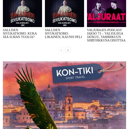
SALLISEN
SALLISEN
VALJURAATI-PODCAST:
SIVUKATSOMO: KUKA
SIVUKATSOMO:
JAKSO 73 – VALIOLIIGA
JÄÄ ILMAN TUOLIA?
LIKAINEN, KAUNIS PELI
JATKUU, TAMMIKUUN
SIIRTOIKKUNA ODOTTAA