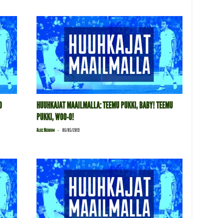
O
HUUHKAJAT MAAILMALLA: TEEMU PUKKI, BABY! TEEMU
PUKKI, WOO-O!
-
Alec Neihum
06/05/2019