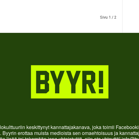
Sivu 1 / 2
okulttuuriin keskittynyt kannattajakanava, joka toimii Faceboo
. Byyrin erottaa muista medioista sen omaehtoisuus ja kannattaja
än lisää tai tekemään jopa yhteistyötä, niin ota yhteyttä! info@b