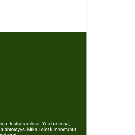
kissa, Instagramissa, YouTubessa,
lähtöisyys. Mikäli olet kiinnostunut
yyri.com