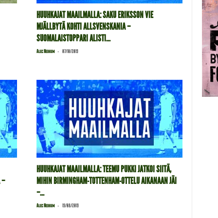
HUUHKAJAT MAAILMALLA: SAKU ERIKSSON VIE
MJÄLLBYTÄ KOHTI ALLSVENSKANIA –
SUOMALAISTOPPARI ALISTI...
-
Alec Neihum
07/10/2019
HUUHKAJAT MAAILMALLA: TEEMU PUKKI JATKOI SIITÄ,
 –
MIHIN BIRMINGHAM-TOTTENHAM-OTTELU AIKANAAN JÄI
–...
-
Alec Neihum
19/08/2019