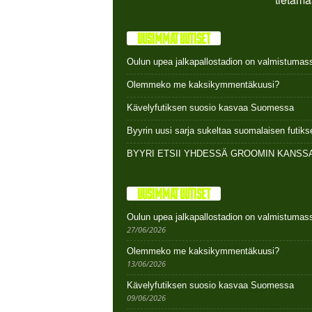
UUSIMMAT UUTISET
Oulun upea jalkapallostadion on valmistumas
Olemmeko me kaksikymmentäkuusi?
Kävelyfutiksen suosio kasvaa Suomessa
Byyrin uusi sarja sukeltaa suomalaisen futi
BYYRI ETSII YHDESSÄ GROOMIN KANSSA
UUSIMMAT UUTISET
Oulun upea jalkapallostadion on valmistumas
27/06/2026
Olemmeko me kaksikymmentäkuusi?
13/06/2026
Kävelyfutiksen suosio kasvaa Suomessa
09/06/2026