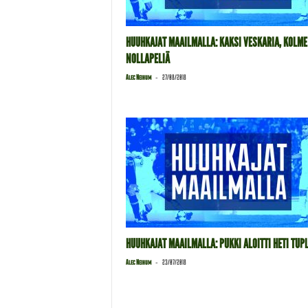
HUUHKAJAT MAAILMALLA: KAKSI VESKARIA, KOLME
NOLLAPELIÄ
-
Alec Neihum
27/08/2018
HUUHKAJAT MAAILMALLA: PUKKI ALOITTI HETI TUP
-
Alec Neihum
23/07/2018