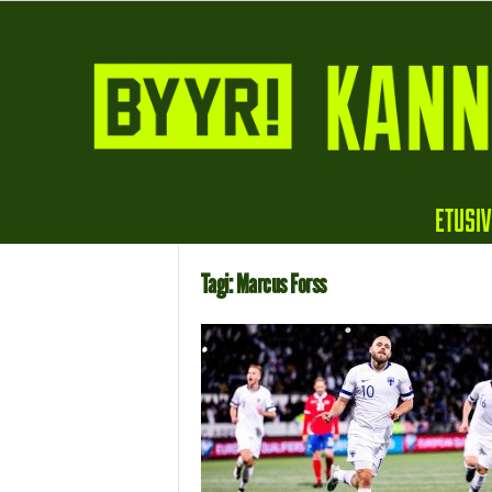
B
ETUSI
y
y
r
Tagi: Marcus Forss
i