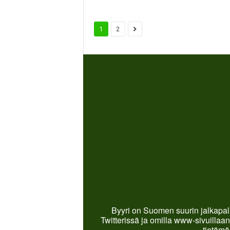
1
2
Byyri on Suomen suurin jalkapall
Twitterissä ja omilla www-sivuillaan
tietämä