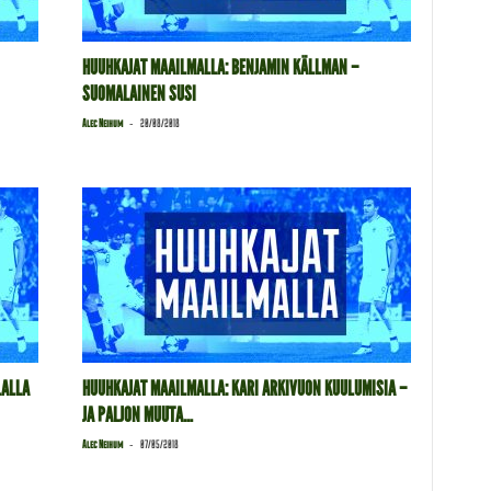
HUUHKAJAT MAAILMALLA: BENJAMIN KÄLLMAN –
SUOMALAINEN SUSI
-
Alec Neihum
20/08/2018
LALLA
HUUHKAJAT MAAILMALLA: KARI ARKIVUON KUULUMISIA –
JA PALJON MUUTA…
-
Alec Neihum
07/05/2018