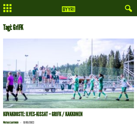
Tagi: GrIFK
KUVAKOOSTE: ILVES-KISSAT – GRIFK / KAKKONEN
-
Matias Lahtinen
18/06/2023