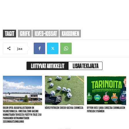
TAGIT
GRIFK
ILVES-KISSAT
KAKKONEN
Jaa
LIITTYVÄT ARTIKKELIT
LISÄÄ TEKIJÄLTÄ
OULUN UPEA JALKAPALLOSTADION ON
KÄVELYFUTIKSEN SUOSIO KASVAA SUOMESSA
BYYRIN UUSI SARJA SUKELTAA SUOMALAISEN
VALMISTUMASSA. OMISTAJA TOMI KAISMO:
FUTIKSEN SYDÄMEEN
KANNATTAJIEN TOIVEESTA PÄÄTYYN TULEE 250
PAIKKAINEN KOTIKANNATTAJIEN
SEISOMAKATSOMOLOHKO