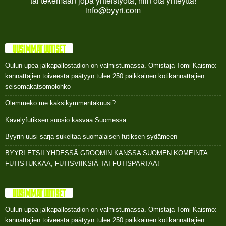
tai tekemään jopa yhteistyötä, niin ota yhteyttä!
info@byyri.com
UUSIMMAT UUTISET
Oulun upea jalkapallostadion on valmistumassa. Omistaja Tomi Kaismo:
kannattajien toiveesta päätyyn tulee 250 paikkainen kotikannattajien
seisomakatsomolohko
Olemmeko me kaksikymmentäkuusi?
Kävelyfutiksen suosio kasvaa Suomessa
Byyrin uusi sarja sukeltaa suomalaisen futiksen sydämeen
BYYRI ETSII YHDESSÄ GROOMIN KANSSA SUOMEN KOMEINTA
FUTISTUKKAA, FUTISVIIKSIÄ TAI FUTISPARTAA!
UUSIMMAT UUTISET
Oulun upea jalkapallostadion on valmistumassa. Omistaja Tomi Kaismo:
kannattajien toiveesta päätyyn tulee 250 paikkainen kotikannattajien