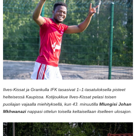
Ilves-Kissat ja Grankulla IFK tasasivat 1–1-tasatuloksella pisteet
helteisessä Kaupissa. Kotijoukkue Ilves-Kissat pelasi toisen
puoliajan vajaalla miehityksellä, kun 43. minuutilla
Mlungisi Johan
Mkhwanazi
nappasi ottelun toisella keltaisellaan itselleen ulosajon.