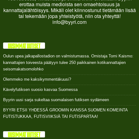
erottaa muista medioista sen omaehtoisuus ja
kannattajalähtöisyys. Mikäli olet kiinnostunut tietämään lisää
tai tekemään jopa yhteistyötä, niin ota yhteyttä!
info@byyri.com
UUSIMMAT UUTISET
Oulun upea jalkapallostadion on valmistumassa. Omistaja Tomi Kaismo:
kannattajien toiveesta päätyyn tulee 250 paikkainen kotikannattajien
seisomakatsomolohko
Olemmeko me kaksikymmentäkuusi?
Kävelyfutiksen suosio kasvaa Suomessa
Byyrin uusi sarja sukeltaa suomalaisen futiksen sydämeen
BYYRI ETSII YHDESSÄ GROOMIN KANSSA SUOMEN KOMEINTA
FUTISTUKKAA, FUTISVIIKSIÄ TAI FUTISPARTAA!
UUSIMMAT UUTISET