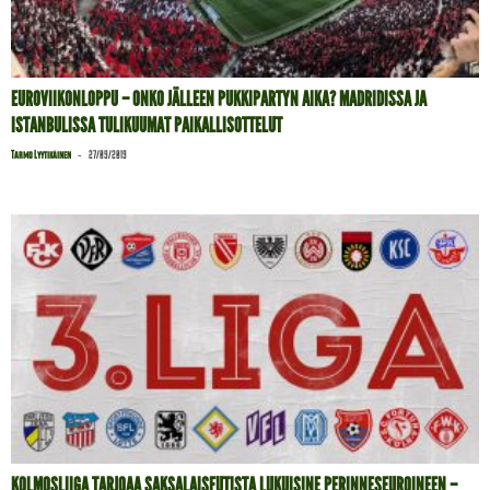
EUROVIIKONLOPPU – ONKO JÄLLEEN PUKKIPARTYN AIKA? MADRIDISSA JA
ISTANBULISSA TULIKUUMAT PAIKALLISOTTELUT
-
Tarmo Lyytikäinen
27/09/2019
KOLMOSLIIGA TARJOAA SAKSALAISFUTISTA LUKUISINE PERINNESEUROINEEN –