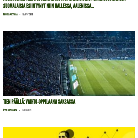
SUOMALAISIA ESIINTYNYT NIIN HALLESSA, AALENISSA...
-
Tuukka Mettälä
12/04/2019
TIEN PÄÄLLÄ: VAIHTO-OPPILAANA SAKSASSA
-
Otto Meskanen
17/01/2019