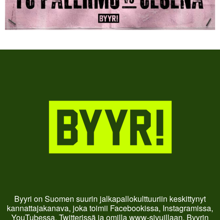
Byyri on Suomen suurin jalkapallokulttuuriin keskittynyt
kannattajakanava, joka toimii Facebookissa, Instagramissa,
YouTubessa, Twitterissä ja omilla www-sivuillaan. Byyrin