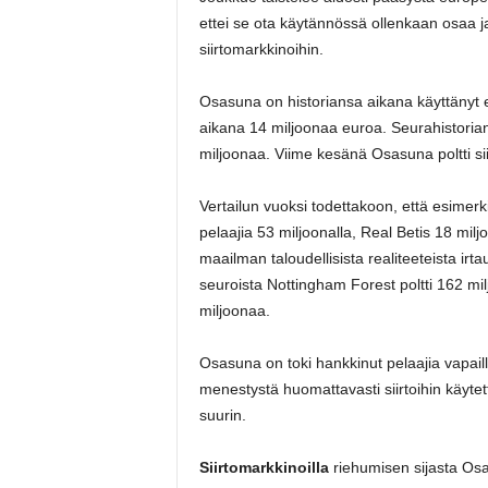
ettei se ota käytännössä ollenkaan osaa jal
siirtomarkkinoihin.
Osasuna on historiansa aikana käyttänyt e
aikana 14 miljoonaa euroa. Seurahistorian
miljoonaa. Viime kesänä Osasuna poltti sii
Vertailun vuoksi todettakoon, että esimerk
pelaajia 53 miljoonalla, Real Betis 18 milj
maailman taloudellisista realiteeteista ir
seuroista Nottingham Forest poltti 162 mi
miljoonaa.
Osasuna on toki hankkinut pelaajia vapailla
menestystä huomattavasti siirtoihin käyte
suurin.
Siirtomarkkinoilla
riehumisen sijasta Osa