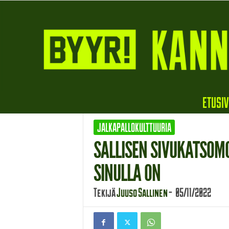
B
ETUSI
y
y
JALKAPALLOKULTTUURIA
r
i
SALLISEN SIVUKATSOMO
SINULLA ON
Tekijä
Juuso Sallinen
-
05/11/2022