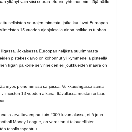
ltänyt vain viisi seuraa. Suurin yhteinen nimittäjä näille
itettu sellaisten seurojen toimesta, jotka kuuluvat Euroopan
imeisten 15 vuoden ajanjaksolla ainoa poikkeus tuohon
n liigassa. Jokaisessa Euroopan neljästä suurimmasta
eiden pistekeskiarvo on kohonnut yli kymmenellä pisteellä
en liigan paikoille selvinneiden eri joukkueiden määrä on
ivää myös pienemmissä sarjoissa. Veikkausliigassa sama
viimeisten 13 vuoden aikana. Itävallassa mestari ei taas
een.
ennalta-arvattavampaa kuin 2000-luvun alussa, että jopa
Football Money League, on varoittanut taloudellisten
ntän tasolla tapahtuu.