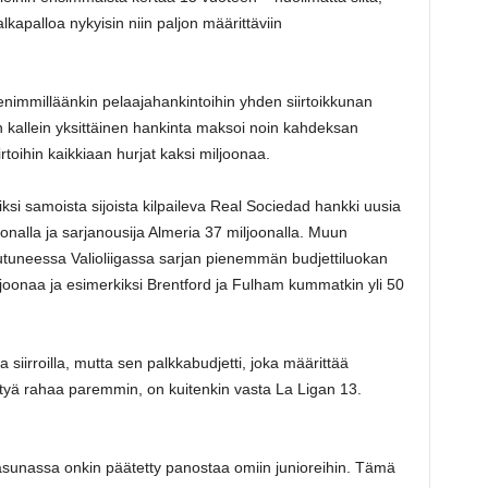
kapalloa nykyisin niin paljon määrittäviin
nimmilläänkin pelaajahankintoihin yhden siirtoikkunan
 kallein yksittäinen hankinta maksoi noin kahdeksan
rtoihin kaikkiaan hurjat kaksi miljoonaa.
iksi samoista sijoista kilpaileva Real Sociedad hankki uusia
oonalla ja sarjanousija Almeria 37 miljoonalla. Muun
tautuneessa Valioliigassa sarjan pienemmän budjettiluokan
ljoonaa ja esimerkiksi Brentford ja Fulham kummatkin yli 50
 siirroilla, mutta sen palkkabudjetti, joka määrittää
ttyä rahaa paremmin, on kuitenkin vasta La Ligan 13.
sunassa onkin päätetty panostaa omiin junioreihin. Tämä