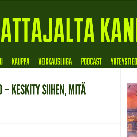
VU
KAUPPA
VEIKKAUSLIIGA
PODCAST
YHTEYSTIE
 – KESKITY SIIHEN, MITÄ