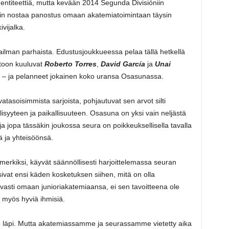
dentiteettiä, mutta kevään 2014 Segunda Divisióniin
in nostaa panostus omaan akatemiatoimintaan täysin
ivijalka.
ilman parhaista. Edustusjoukkueessa pelaa tällä hetkellä
toon kuuluvat
Roberto Torres
,
David García
ja
Unai
a – ja pelanneet jokainen koko uransa Osasunassa.
asoisimmista sarjoista, pohjautuvat sen arvot silti
lisyyteen ja paikallisuuteen. Osasuna on yksi vain neljästä
a jopa tässäkin joukossa seura on poikkeuksellisella tavalla
 ja yhteisöönsä.
erkiksi, käyvät säännöllisesti harjoittelemassa seuran
ivat ensi käden kosketuksen siihen, mitä on olla
vasti omaan junioriakatemiaansa, ei sen tavoitteena ole
n myös hyviä ihmisiä.
ö läpi. Mutta akatemiassamme ja seurassamme vietetty aika