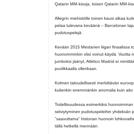
Qatarin MM-kisoja, toisen Qatarin MM-kiso
Allegrin miehistölle toinen kausi alkaa kui
pelaa tulevana keväänä – Barcelonan tapa
pudotuspelejä.
Kevään 2015 Mestarien liigan finaalissa toi
huonomminkin olisi voinut käydä. Vuotta m
jumboksi jäänyt, Atlético Madrid ei nimitt
puolikkaalla ollenkaan.
Kolmen taloudellisesti merkittävän euroop
kuitenkin enemmänkin anomalia kuin aito k
Todellisuudessa esimerkiksi huonoimman 
selviytyminen pudotuspeleihin yhdeksän pi
”saavuttama” historian huonoin lohkovaihee
tällä hetkellä mennään.