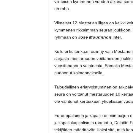
viimeisen kymmenen vuoden aikana samaan y
on raha.
Viimeiset 12 Mestarien liigaa on kaikki vo
kymmenen rikkaimman seuran joukkoon. Vi
ryhmään on
José Mourinhon
Inter.
Kuilu ei kuitenkaan esiinny vain Mestarie
sarjasta mestaruuden voittaneiden joukku
vuosituhannen vaihteesta. Samalla Mestari
pudonnut kolmanneksella.
Taloudellinen eriarvoistuminen on arkipä
seura on voittanut mestaruuden 10 kertaa 
ole vaihtunut kertaakaan yhdeksään vuot
Eurooppalainen jalkapallo on niin paljon 
jalkapallokapitalismin raamattu, Deloitte 
tekijöiden määrittävän liiaksi sitä, mitä ke