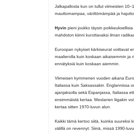
Jalkapallosta kun on tullut viimeisten 10
mauttomampaa, värittömämpää ja hajutt
Hyvin
pieni joukko täysin poikkeuksellisia 
mahdoton kiinni kurottavaksi ilman radika
Euroopan nykyiset kärkiseurat voittavat
maalierolla kuin koskaan aikaisemmin ja 
ennätyksiä kuin koskaan aiemmin.
Viimeisen kymmenen vuoden aikana Euroop
Italiassa kuin Saksassakin. Englannissa o
ajanjaksolla sekä Espanjassa, Italiassa e
ensimmäistä kertaa. Mestarien liigakin vo
kertaa sitten 1970-luvun alun.
Kaikki tämä kertoo siitä, kuinka suureksi k
välillä on revennyt. Siinä, missä 1990-luvu