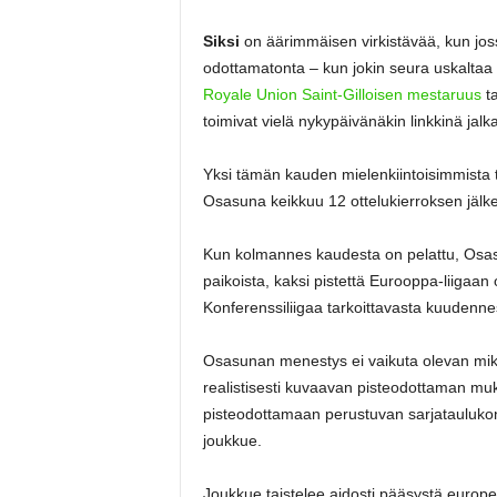
Siksi
on äärimmäisen virkistävää, kun joss
odottamatonta – kun jokin seura uskaltaa u
Royale Union Saint-Gilloisen mestaruus
t
toimivat vielä nykypäivänäkin linkkinä jalk
Yksi tämän kauden mielenkiintoisimmista t
Osasuna keikkuu 12 ottelukierroksen jälke
Kun kolmannes kaudesta on pelattu, Osas
paikoista, kaksi pistettä Eurooppa-liigaa
Konferenssiliigaa tarkoittavasta kuudennes
Osasunan menestys ei vaikuta olevan mikä
realistisesti kuvaavan pisteodottaman m
pisteodottamaan perustuvan sarjataulukon
joukkue.
Joukkue taistelee aidosti pääsystä europe