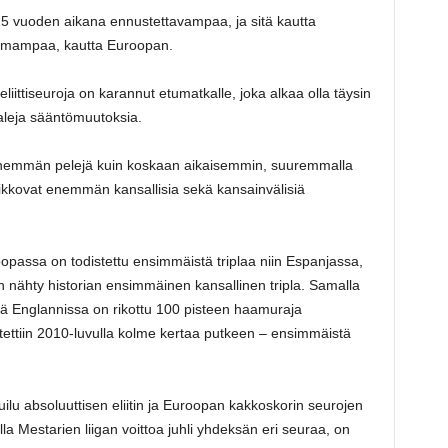
–15 vuoden aikana ennustettavampaa, ja sitä kautta
omampaa, kautta Euroopan.
eliittiseuroja on karannut etumatkalle, joka alkaa olla täysin
aleja sääntömuutoksia.
 enemmän pelejä kuin koskaan aikaisemmin, suuremmalla
rikkovat enemmän kansallisia sekä kansainvälisiä
assa on todistettu ensimmäistä triplaa niin Espanjassa,
n nähty historian ensimmäinen kansallinen tripla. Samalla
ttä Englannissa on rikottu 100 pisteen haamuraja
itettiin 2010-luvulla kolme kertaa putkeen – ensimmäistä
uilu absoluuttisen eliitin ja Euroopan kakkoskorin seurojen
lla Mestarien liigan voittoa juhli yhdeksän eri seuraa, on