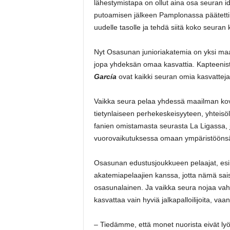
lähestymistapa on ollut aina osa seuran i
putoamisen jälkeen Pamplonassa päätetti
uudelle tasolle ja tehdä siitä koko seuran k
Nyt Osasunan junioriakatemia on yksi maa
jopa yhdeksän omaa kasvattia. Kapteenis
García
ovat kaikki seuran omia kasvattej
Vaikka seura pelaa yhdessä maailman kovat
tietynlaiseen perhekeskeisyyteen, yhteisöl
fanien omistamasta seurasta La Ligassa, j
vuorovaikutuksessa omaan ympäristöönsä
Osasunan edustusjoukkueen pelaajat, esim
akatemiapelaajien kanssa, jotta nämä sais
osasunalainen. Ja vaikka seura nojaa vah
kasvattaa vain hyviä jalkapalloilijoita, vaa
– Tiedämme, että monet nuorista eivät ly