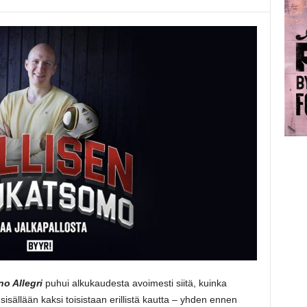
o Allegri
puhui alkukaudesta avoimesti siitä, kuinka
sisällään kaksi toisistaan erillistä kautta – yhden ennen