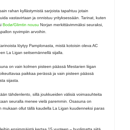
ain rahan kyllästymistä sarjoista tapahtuu jotain
ida vastavirtaan ja onnistuu yrityksessään. Tarinat, kuten
ai
Bodø/Glimtin nousu
Norjan merkittävimmäksi seuraksi,
apallon syvimpiin arvoihin.
arinoista löytyy Pamplonasta, mistä kotoisin oleva AC
en La Ligan seitsemännellä sijalla.
una on vain kolmen pisteen päässä Mestarien liigan
n oikeuttavaa paikkaa perässä ja vain pisteen päässä
ta sijasta.
än tähdenlento, sillä joukkueiden välisiä voimasuhteita
ukaan seuralla menee vielä paremmin. Osasuna on
 mukaan ollut tällä kaudella La Ligan kuudenneksi paras
leihin ensimmäistä kertaa 15 vuoteen – huolimatta siitä,