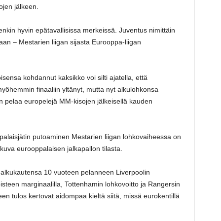
jen jälkeen.
tenkin hyvin epätavallisissa merkeissä. Juventus nimittäin
an – Mestarien liigan sijasta Eurooppa-liigan
sensa kohdannut kaksikko voi silti ajatella, että
yöhemmin finaaliin yltänyt, mutta nyt alkulohkonsa
äin pelaa europelejä MM-kisojen jälkeisellä kauden
palaisjätin putoaminen Mestarien liigan lohkovaiheessa on
uva eurooppalaisen jalkapallon tilasta.
alkukautensa 10 vuoteen pelanneen Liverpoolin
steen marginaalilla, Tottenhamin lohkovoitto ja Rangersin
n tulos kertovat aidompaa kieltä siitä, missä eurokentillä