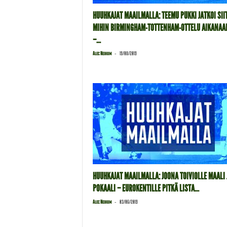
HUUHKAJAT MAAILMALLA: TEEMU PUKKI JATKOI SIIT
MIHIN BIRMINGHAM-TOTTENHAM-OTTELU AIKANAAN
–...
-
Alec Neihum
19/08/2019
HUUHKAJAT MAAILMALLA: JOONA TOIVIOLLE MAALI 
POKAALI – EUROKENTILLE PITKÄ LISTA...
-
Alec Neihum
03/06/2019