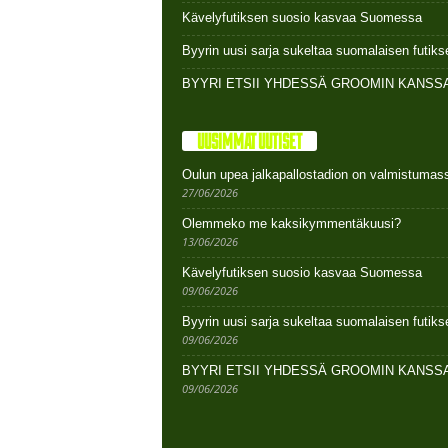
Kävelyfutiksen suosio kasvaa Suomessa
Byyrin uusi sarja sukeltaa suomalaisen futi
BYYRI ETSII YHDESSÄ GROOMIN KANSSA
UUSIMMAT UUTISET
Oulun upea jalkapallostadion on valmistumas
27/06/2026
Olemmeko me kaksikymmentäkuusi?
13/06/2026
Kävelyfutiksen suosio kasvaa Suomessa
09/06/2026
Byyrin uusi sarja sukeltaa suomalaisen futi
09/06/2026
BYYRI ETSII YHDESSÄ GROOMIN KANSSA
09/06/2026