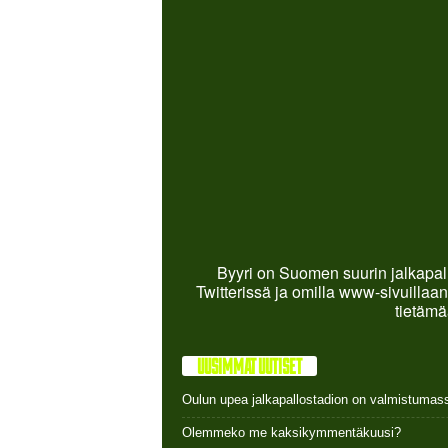
Byyri on Suomen suurin jalkapall
Twitterissä ja omilla www-sivuillaan
tietämä
UUSIMMAT UUTISET
Oulun upea jalkapallostadion on valmistumas
Olemmeko me kaksikymmentäkuusi?