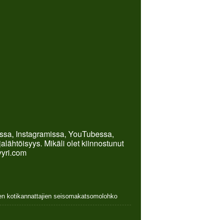
kissa, Instagramissa, YouTubessa,
lähtöisyys. Mikäli olet kiinnostunut
yyri.com
nen kotikannattajien seisomakatsomolohko