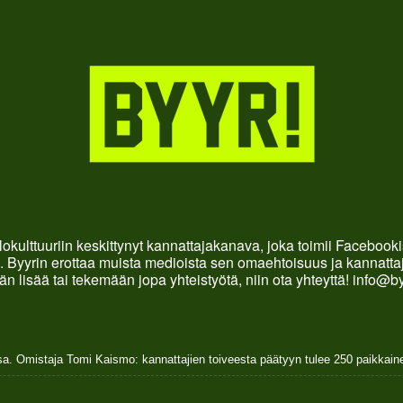
okulttuuriin keskittynyt kannattajakanava, joka toimii Faceboo
. Byyrin erottaa muista medioista sen omaehtoisuus ja kannattaja
än lisää tai tekemään jopa yhteistyötä, niin ota yhteyttä! info@b
sa. Omistaja Tomi Kaismo: kannattajien toiveesta päätyyn tulee 250 paikkai