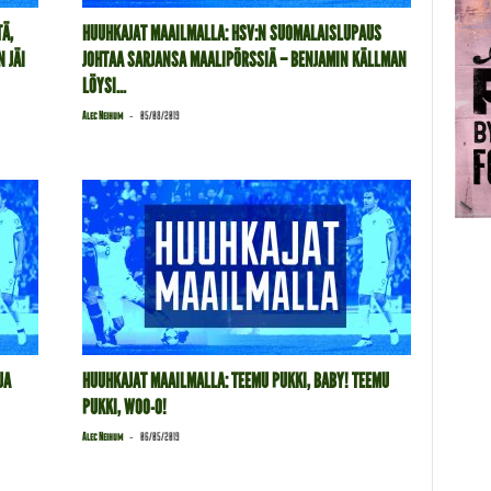
Ä,
HUUHKAJAT MAAILMALLA: HSV:N SUOMALAISLUPAUS
 JÄI
JOHTAA SARJANSA MAALIPÖRSSIÄ – BENJAMIN KÄLLMAN
LÖYSI...
-
Alec Neihum
05/08/2019
JA
HUUHKAJAT MAAILMALLA: TEEMU PUKKI, BABY! TEEMU
PUKKI, WOO-O!
-
Alec Neihum
06/05/2019