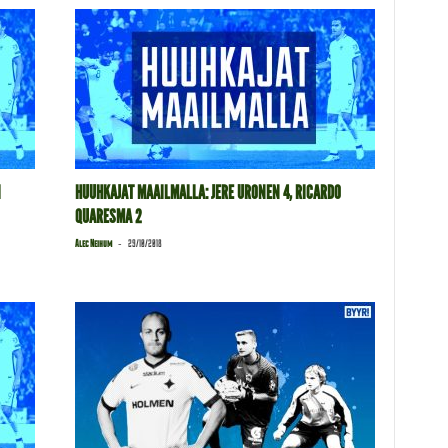
I
HUUHKAJAT MAAILMALLA: JERE URONEN 4, RICARDO
QUARESMA 2
-
Alec Neihum
29/10/2018