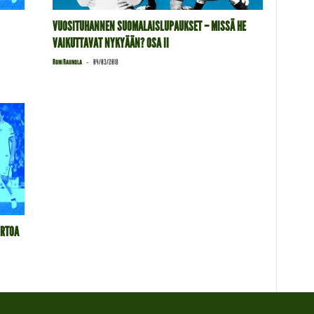
VUOSITUHANNEN SUOMALAISLUPAUKSET – MISSÄ HE
VAIKUTTAVAT NYKYÄÄN? OSA II
-
Roni Raunola
04/03/2018
IRTOA