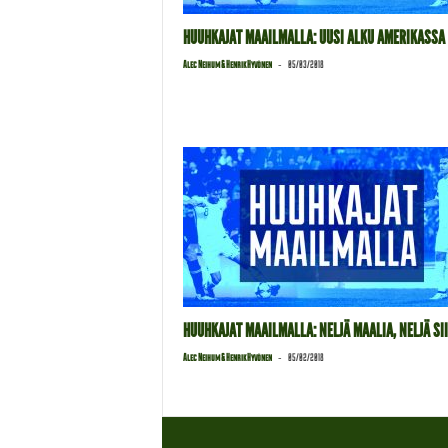
HUUHKAJAT MAAILMALLA: UUSI ALKU AMERIKASSA
-
Alec Neihum & Henrik Hyvönen
05/03/2018
HUUHKAJAT MAAILMALLA: NELJÄ MAALIA, NELJÄ SI
-
Alec Neihum & Henrik Hyvönen
05/02/2018