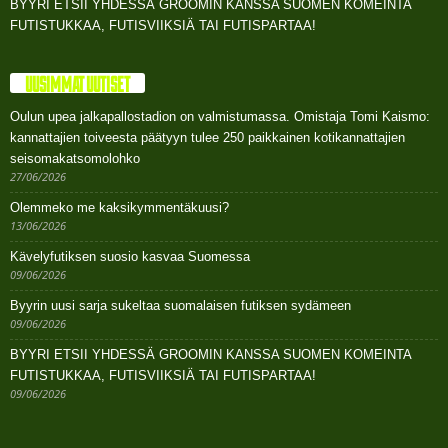
BYYRI ETSII YHDESSÄ GROOMIN KANSSA SUOMEN KOMEINTA
FUTISTUKKAA, FUTISVIIKSIÄ TAI FUTISPARTAA!
UUSIMMAT UUTISET
Oulun upea jalkapallostadion on valmistumassa. Omistaja Tomi Kaismo:
kannattajien toiveesta päätyyn tulee 250 paikkainen kotikannattajien
seisomakatsomolohko
27/06/2026
Olemmeko me kaksikymmentäkuusi?
13/06/2026
Kävelyfutiksen suosio kasvaa Suomessa
09/06/2026
Byyrin uusi sarja sukeltaa suomalaisen futiksen sydämeen
09/06/2026
BYYRI ETSII YHDESSÄ GROOMIN KANSSA SUOMEN KOMEINTA
FUTISTUKKAA, FUTISVIIKSIÄ TAI FUTISPARTAA!
09/06/2026