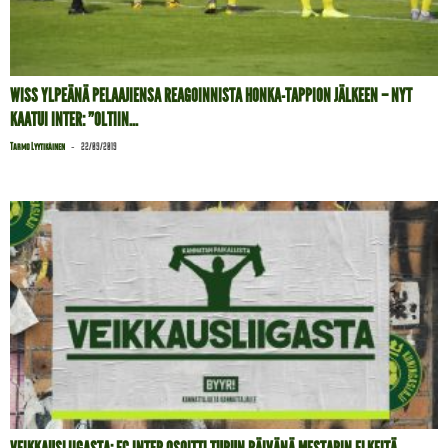
WISS YLPEÄNÄ PELAAJIENSA REAGOINNISTA HONKA-TAPPION JÄLKEEN – NYT
KAATUI INTER: ”OLTIIN...
-
Tarmo Lyytikäinen
22/09/2019