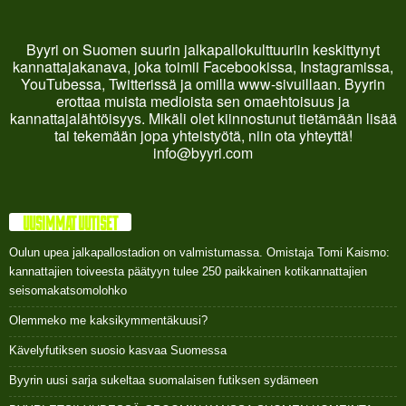
Byyri on Suomen suurin jalkapallokulttuuriin keskittynyt
kannattajakanava, joka toimii Facebookissa, Instagramissa,
YouTubessa, Twitterissä ja omilla www-sivuillaan. Byyrin
erottaa muista medioista sen omaehtoisuus ja
kannattajalähtöisyys. Mikäli olet kiinnostunut tietämään lisää
tai tekemään jopa yhteistyötä, niin ota yhteyttä!
info@byyri.com
UUSIMMAT UUTISET
Oulun upea jalkapallostadion on valmistumassa. Omistaja Tomi Kaismo:
kannattajien toiveesta päätyyn tulee 250 paikkainen kotikannattajien
seisomakatsomolohko
Olemmeko me kaksikymmentäkuusi?
Kävelyfutiksen suosio kasvaa Suomessa
Byyrin uusi sarja sukeltaa suomalaisen futiksen sydämeen