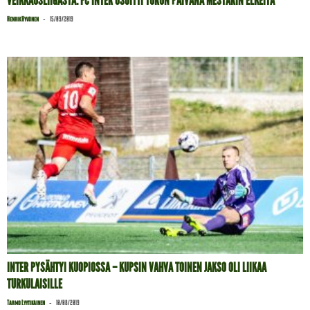
VEIKKAUSLIIGASTA: FC INTER OSOITTI TURUN PÄIVÄNÄ MESTARIN ELKEITÄ
-
Henrik Hyvönen
15/09/2019
INTER PYSÄHTYI KUOPIOSSA – KUPSIN VAHVA TOINEN JAKSO OLI LIIKAA
TURKULAISILLE
-
Tarmo Lyytikäinen
10/08/2019