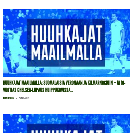
HUUHKAJAT MAAILMALLA: SUOMALAISIA VERONAAN JA KILMARNOCKIIN – JA 16-
VUOTIAS CHELSEA-LUPAUS HUIPPUKOVISSA...
-
Alec Neihum
26/08/2019