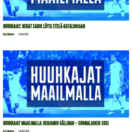
HUUHKAJAT: BERAT SADIK LÖYSI ETELÄ-KATALONIAAN
-
Alec Neihum
28/01/2019
HUUHKAJAT MAAILMALLA: BENJAMIN KÄLLMAN – SUOMALAINEN SUSI
-
Alec Neihum
20/08/2018