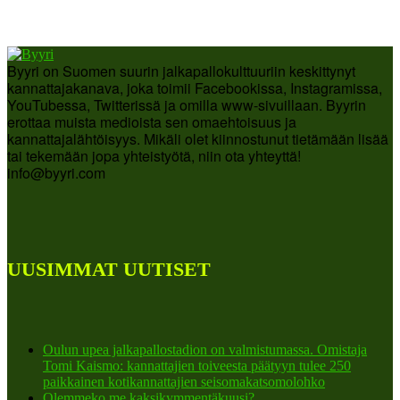
Byyri on Suomen suurin jalkapallokulttuuriin keskittynyt
kannattajakanava, joka toimii Facebookissa, Instagramissa,
YouTubessa, Twitterissä ja omilla www-sivuillaan. Byyrin
erottaa muista medioista sen omaehtoisuus ja
kannattajalähtöisyys. Mikäli olet kiinnostunut tietämään lisää
tai tekemään jopa yhteistyötä, niin ota yhteyttä!
info@byyri.com
UUSIMMAT UUTISET
Oulun upea jalkapallostadion on valmistumassa. Omistaja
Tomi Kaismo: kannattajien toiveesta päätyyn tulee 250
paikkainen kotikannattajien seisomakatsomolohko
Olemmeko me kaksikymmentäkuusi?