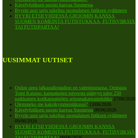
Kävelyfutiksen suosio kasvaa Suomessa
Byyrin uusi sarja sukeltaa suomalaisen futiksen sydämeen
BYYRI ETSII YHDESSÄ GROOMIN KANSSA
SUOMEN KOMEINTA FUTISTUKKAA, FUTISVIIKSIÄ
TAI FUTISPARTAA!
UUSIMMAT UUTISET
Oulun upea jalkapallostadion on valmistumassa. Omistaja
Tomi Kaismo: kannattajien toiveesta päätyyn tulee 250
paikkainen kotikannattajien seisomakatsomolohko
27/06/2026
Olemmeko me kaksikymmentäkuusi?
13/06/2026
Kävelyfutiksen suosio kasvaa Suomessa
09/06/2026
Byyrin uusi sarja sukeltaa suomalaisen futiksen sydämeen
09/06/2026
BYYRI ETSII YHDESSÄ GROOMIN KANSSA
SUOMEN KOMEINTA FUTISTUKKAA, FUTISVIIKSIÄ
TAI FUTISPARTAA!
09/06/2026