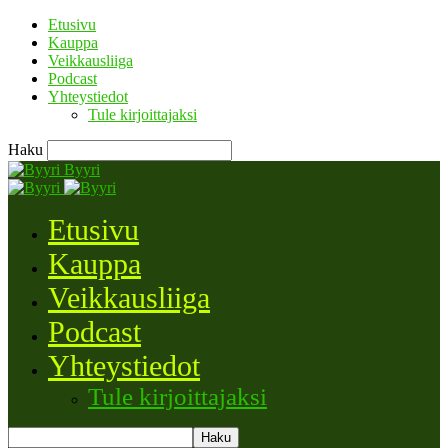
Etusivu
Kauppa
Veikkausliiga
Podcast
Yhteystiedot
Tule kirjoittajaksi
Haku
Byyri
Etusivu
Kauppa
Veikkausliiga
Podcast
Yhteystiedot
Tule kirjoittajaksi