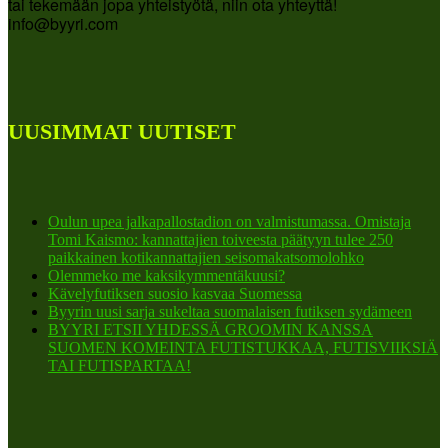
tai tekemään jopa yhteistyötä, niin ota yhteyttä!
info@byyri.com
UUSIMMAT UUTISET
Oulun upea jalkapallostadion on valmistumassa. Omistaja
Tomi Kaismo: kannattajien toiveesta päätyyn tulee 250
paikkainen kotikannattajien seisomakatsomolohko
Olemmeko me kaksikymmentäkuusi?
Kävelyfutiksen suosio kasvaa Suomessa
Byyrin uusi sarja sukeltaa suomalaisen futiksen sydämeen
BYYRI ETSII YHDESSÄ GROOMIN KANSSA
SUOMEN KOMEINTA FUTISTUKKAA, FUTISVIIKSIÄ
TAI FUTISPARTAA!