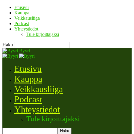
Etusivu
Kauppa
Veikkausliiga
Podcast
Yhteystiedot
Tule kirjoittajaksi
Haku
Byyri
Etusivu
Kauppa
Veikkausliiga
Podcast
Yhteystiedot
Tule kirjoittajaksi