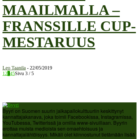
MAAILMALLA –
FRANSSILLE CUP-
MESTARUUS
Leo Taanila
-
22/05/2019
1
2
3
4
5
Sivu 3 / 5
Byyri on Suomen suurin jalkapallokulttuuriin keskittynyt
kannattajakanava, joka toimii Facebookissa, Instagramissa,
YouTubessa, Twitterissä ja omilla www-sivuillaan. Byyrin
erottaa muista medioista sen omaehtoisuus ja
kannattajalähtöisyys. Mikäli olet kiinnostunut tietämään lisää