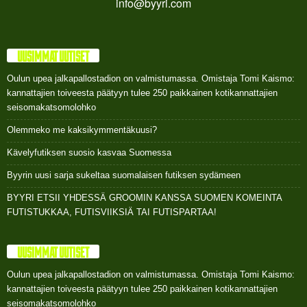
info@byyri.com
UUSIMMAT UUTISET
Oulun upea jalkapallostadion on valmistumassa. Omistaja Tomi Kaismo:
kannattajien toiveesta päätyyn tulee 250 paikkainen kotikannattajien
seisomakatsomolohko
Olemmeko me kaksikymmentäkuusi?
Kävelyfutiksen suosio kasvaa Suomessa
Byyrin uusi sarja sukeltaa suomalaisen futiksen sydämeen
BYYRI ETSII YHDESSÄ GROOMIN KANSSA SUOMEN KOMEINTA
FUTISTUKKAA, FUTISVIIKSIÄ TAI FUTISPARTAA!
UUSIMMAT UUTISET
Oulun upea jalkapallostadion on valmistumassa. Omistaja Tomi Kaismo:
kannattajien toiveesta päätyyn tulee 250 paikkainen kotikannattajien
seisomakatsomolohko