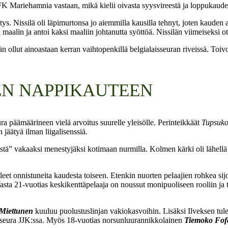
FK Mariehamnia vastaan, mikä kielii oivasta syysvireestä ja loppukaude
tys. Nissilä oli läpimurtonsa jo aiemmilla kausilla tehnyt, joten kauden al
n maalin ja antoi kaksi maaliin johtanutta syöttöä. Nissilän viimeiseksi o
n ollut ainoastaan kerran vaihtopenkillä belgialaisseuran riveissä. Toivot
EN NAPPIKAUTEEN
ra päämäärineen vielä arvoitus suurelle yleisölle. Perinteikkäät
Tupsuko
äätyä ilman liigalisenssiä.
” vakaaksi menestyjäksi kotimaan nurmilla. Kolmen kärki oli lähellä jo
et onnistuneita kaudesta toiseen. Etenkin nuorten pelaajien rohkea sij
sta 21-vuotias keskikenttäpelaaja on noussut monipuoliseen rooliin ja teh
 Miettunen
kuuluu puolustuslinjan vakiokasvoihin. Lisäksi Ilveksen tu
työseura JJK:ssa. Myös 18-vuotias norsunluurannikkolainen
Tiemoko Fof