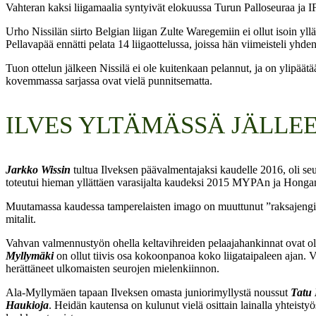
Vahteran kaksi liigamaalia syntyivät elokuussa Turun Palloseuraa ja I
Urho Nissilän siirto Belgian liigan Zulte Waregemiin ei ollut isoin yllä
Pellavapää ennätti pelata 14 liigaottelussa, joissa hän viimeisteli yhde
Tuon ottelun jälkeen Nissilä ei ole kuitenkaan pelannut, ja on ylipäätää
kovemmassa sarjassa ovat vielä punnitsematta.
ILVES YLTÄMÄSSÄ JÄLLE
Jarkko Wissin
tultua Ilveksen päävalmentajaksi kaudelle 2016, oli seu
toteutui hieman yllättäen varasijalta kaudeksi 2015 MYPAn ja Hongan j
Muutamassa kaudessa tamperelaisten imago on muuttunut ”raksajengistä
mitalit.
Vahvan valmennustyön ohella keltavihreiden pelaajahankinnat ovat olle
Myllymäki
on ollut tiivis osa kokoonpanoa koko liigataipaleen ajan. Va
herättäneet ulkomaisten seurojen mielenkiinnon.
Ala-Myllymäen tapaan Ilveksen omasta juniorimyllystä noussut
Tatu
Haukioja
. Heidän kautensa on kulunut vielä osittain lainalla yhteis