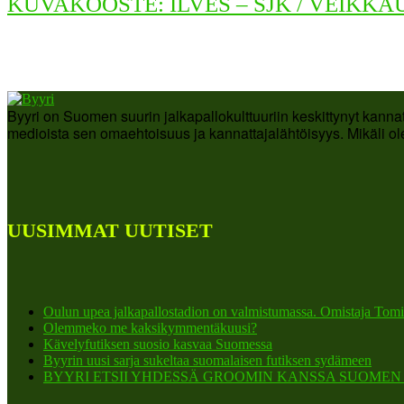
KUVAKOOSTE: ILVES – SJK / VEIKKA
Byyri on Suomen suurin jalkapallokulttuuriin keskittynyt kanna
medioista sen omaehtoisuus ja kannattajalähtöisyys. Mikäli ole
UUSIMMAT UUTISET
Oulun upea jalkapallostadion on valmistumassa. Omistaja Tomi
Olemmeko me kaksikymmentäkuusi?
Kävelyfutiksen suosio kasvaa Suomessa
Byyrin uusi sarja sukeltaa suomalaisen futiksen sydämeen
BYYRI ETSII YHDESSÄ GROOMIN KANSSA SUOMEN K