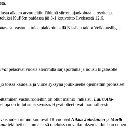
sta.
usta alkaen arvuuteltiin lähinnä siirron ajankohtaa ja osoitetta.
tteluksi KuPS:n paidassa jäi 3-1 kotivoitto Ilveksestä 12.6.
tavasti vastuuta tulee piakkoin, sillä Nissilän taidot Veikkausliigaa
rvat
pelasivat vuosia alemmilla sarjaportailla ja nousu liigatasolle
 toissa kaudella ja viime syksynä joukkueelle ojennettiin pronssiset
oittaminen vastuurooleihin on ollut mainio ratkaisu.
Lauri Ala-
oja on tullut siinä sivussa. Hyvät otteet ovat luonnollisesti
levaisuuden nimiin kuuluvat 18-vuotiaat
Niklas Jokelainen
ja
Martti
ana
teki heti ensimmäisissä otteluissaan vaikutuksen taidoillaan ennen