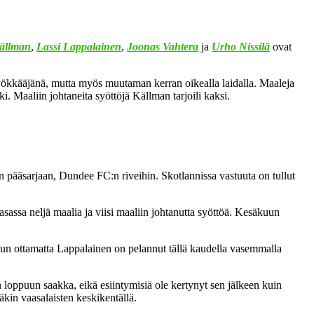
ällman
,
Lassi Lappalainen
,
Joonas Vahtera
ja
Urho Nissilä
ovat
ökkääjänä, mutta myös muutaman kerran oikealla laidalla. Maaleja
. Maaliin johtaneita syöttöjä Källman tarjoili kaksi.
n pääsarjaan, Dundee FC:n riveihin. Skotlannissa vastuuta on tullut
kasassa neljä maalia ja viisi maaliin johtanutta syöttöä. Kesäkuun
uun ottamatta Lappalainen on pelannut tällä kaudella vasemmalla
 loppuun saakka, eikä esiintymisiä ole kertynyt sen jälkeen kuin
äkin vaasalaisten keskikentällä.