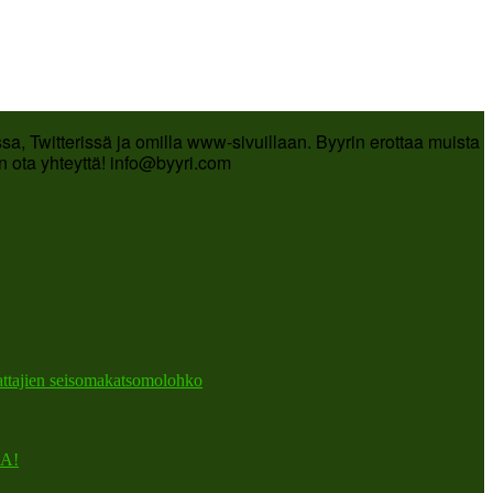
a, Twitterissä ja omilla www-sivuillaan. Byyrin erottaa muista
in ota yhteyttä! info@byyri.com
attajien seisomakatsomolohko
A!