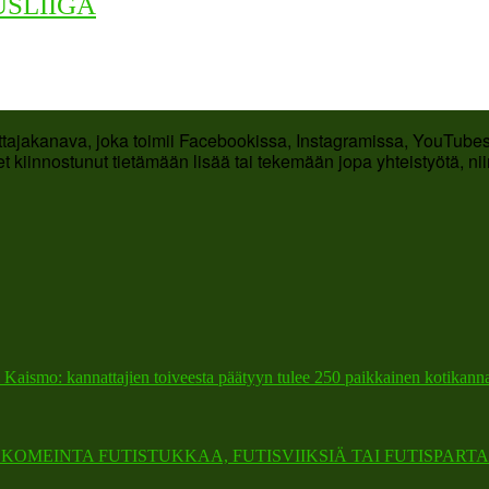
USLIIGA
ttajakanava, joka toimii Facebookissa, Instagramissa, YouTubess
t kiinnostunut tietämään lisää tai tekemään jopa yhteistyötä, ni
 Kaismo: kannattajien toiveesta päätyyn tulee 250 paikkainen kotikann
OMEINTA FUTISTUKKAA, FUTISVIIKSIÄ TAI FUTISPARTA