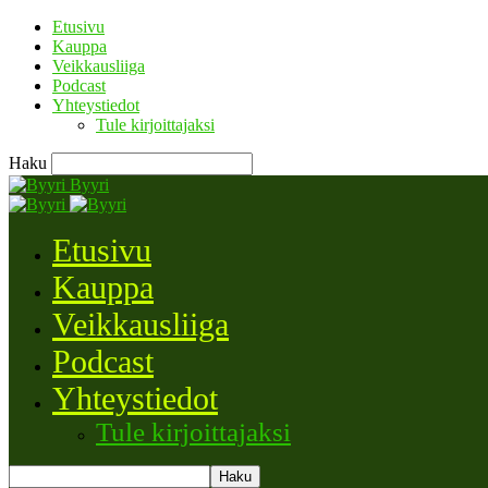
Etusivu
Kauppa
Veikkausliiga
Podcast
Yhteystiedot
Tule kirjoittajaksi
Haku
Byyri
Etusivu
Kauppa
Veikkausliiga
Podcast
Yhteystiedot
Tule kirjoittajaksi