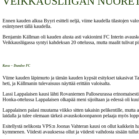
VEIKKAUSLIIGAN NUORE
Ennen kauden alkua Byyri esitteli neljä, viime kaudella tilastojen valo
esiintyneet tällä kaudella.
Benjamin Källman oli kauden alusta asti vakionimi FC Interin avaus
Veikkausliigassa syntyi kahdeksan 20 ottelussa, mutta maalit tulivat p
Kuva – Dundee FC
Viime kauden läpimurto ja tämän kauden kypsät esitykset takasivat Tam
heti, ja Källmanin tulevaisuus näyttää erittäin valoisalta.
Lassi Lappalaisen kausi lähti Rovaniemen Palloseurassa erinomaisesti li
Honka-ottelussa Lappalaisen olkapää meni sijoiltaan ja edessä oli ku
Lappalainen palasi muutama viikko sitten takaisin pelikentille, mutt
laidalla ja tulee olemaan tärkeä avauskokoonpanon pelaaja myös lopp
Esitellystä nelikosta VPS:n Joonas Vahteran kausi on ollut kaikkein h
kymmenen. Viidesti avauksessa ollut ja viidesti vaihdosta sisään tullu