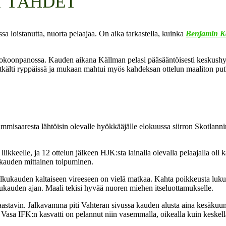
T TÄHDET
ssa loistanutta, nuorta pelaajaa. On aika tarkastella, kuinka
Benjamin K
kokoonpanossa. Kauden aikana Källman pelasi pääsääntöisesti keskushy
itkälti ryppäissä ja mukaan mahtui myös kahdeksan ottelun maaliton putki
misaaresta lähtöisin olevalle hyökkääjälle elokuussa siirron Skotlanni
ikkeelle, ja 12 ottelun jälkeen HJK:sta lainalla olevalla pelaajalla oli 
ukauden mittainen toipuminen.
a alkukauden kaltaiseen vireeseen on vielä matkaa. Kahta poikkeusta luk
ukauden ajan. Maali tekisi hyvää nuoren miehen itseluottamukselle.
aastavin. Jalkavamma piti Vahteran sivussa kauden alusta aina kesäkuun
t Vasa IFK:n kasvatti on pelannut niin vasemmalla, oikealla kuin keskell