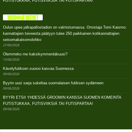
FUTISTUKKAA, FUTISVIIKSIÄ TAI FUTISPARTAA!
UUSIMMAT UUTISET
Oulun upea jalkapallostadion on valmistumassa. Omistaja Tomi Kaismo:
kannattajien toiveesta päätyyn tulee 250 paikkainen kotikannattajien
seisomakatsomolohko
27/06/2026
Olemmeko me kaksikymmentäkuusi?
13/06/2026
Kävelyfutiksen suosio kasvaa Suomessa
09/06/2026
Byyrin uusi sarja sukeltaa suomalaisen futiksen sydämeen
09/06/2026
BYYRI ETSII YHDESSÄ GROOMIN KANSSA SUOMEN KOMEINTA
FUTISTUKKAA, FUTISVIIKSIÄ TAI FUTISPARTAA!
09/06/2026