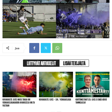
Jaa
LIITTYVÄT ARTIKKELIT
LISÄÄ TEKIJÄLTÄ
KUVAKOOSTE: ILVES NOUSI TAKAA OHI
KUVAKOOSTE: ILVES – SJK / VEIKKAUSLIIGA
KENTTÄMESTARIT J25: ILVES EI ENÄÄ HÄVIÄ
VEIKKAUSLIIGAKAUDEN AVAUKSESSA HJK:TA
TAMMELASSA!
VASTAAN