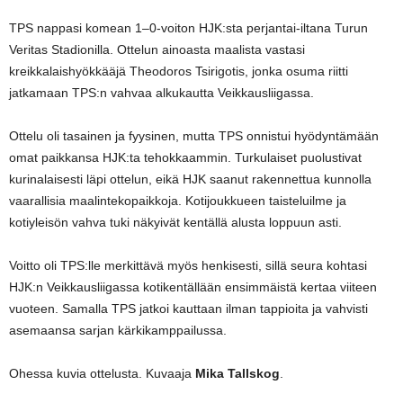
TPS nappasi komean 1–0-voiton HJK:sta perjantai-iltana Turun
Veritas Stadionilla. Ottelun ainoasta maalista vastasi
kreikkalaishyökkääjä Theodoros Tsirigotis, jonka osuma riitti
jatkamaan TPS:n vahvaa alkukautta Veikkausliigassa.
Ottelu oli tasainen ja fyysinen, mutta TPS onnistui hyödyntämään
omat paikkansa HJK:ta tehokkaammin. Turkulaiset puolustivat
kurinalaisesti läpi ottelun, eikä HJK saanut rakennettua kunnolla
vaarallisia maalintekopaikkoja. Kotijoukkueen taisteluilme ja
kotiyleisön vahva tuki näkyivät kentällä alusta loppuun asti.
Voitto oli TPS:lle merkittävä myös henkisesti, sillä seura kohtasi
HJK:n Veikkausliigassa kotikentällään ensimmäistä kertaa viiteen
vuoteen. Samalla TPS jatkoi kauttaan ilman tappioita ja vahvisti
asemaansa sarjan kärkikamppailussa.
Ohessa kuvia ottelusta. Kuvaaja
Mika Tallskog
.