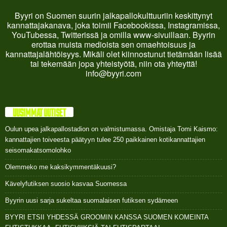
Byyri on Suomen suurin jalkapallokulttuuriin keskittynyt
kannattajakanava, joka toimii Facebookissa, Instagramissa,
YouTubessa, Twitterissä ja omilla www-sivuillaan. Byyrin
erottaa muista medioista sen omaehtoisuus ja
kannattajalähtöisyys. Mikäli olet kiinnostunut tietämään lisää
tai tekemään jopa yhteistyötä, niin ota yhteyttä!
info@byyri.com
UUSIMMAT UUTISET
Oulun upea jalkapallostadion on valmistumassa. Omistaja Tomi Kaismo:
kannattajien toiveesta päätyyn tulee 250 paikkainen kotikannattajien
seisomakatsomolohko
Olemmeko me kaksikymmentäkuusi?
Kävelyfutiksen suosio kasvaa Suomessa
Byyrin uusi sarja sukeltaa suomalaisen futiksen sydämeen
BYYRI ETSII YHDESSÄ GROOMIN KANSSA SUOMEN KOMEINTA