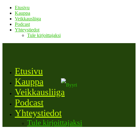
Etusivu
Kauppa
Veikkausliiga
Podcast
Yhteystiedot
Tule kirjoittajaksi
Etusivu
Kauppa
Veikkausliiga
Podcast
Yhteystiedot
Tule kirjoittajaksi
KENTTÄMESTARIT J25: ILVES EI ENÄÄ
HÄVIÄ TAMMELASSA!