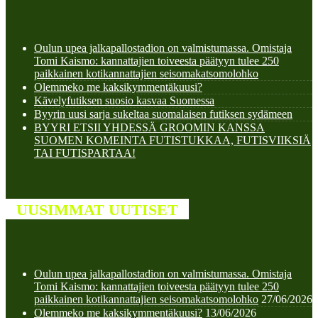
Oulun upea jalkapallostadion on valmistumassa. Omistaja
Tomi Kaismo: kannattajien toiveesta päätyyn tulee 250
paikkainen kotikannattajien seisomakatsomolohko
Olemmeko me kaksikymmentäkuusi?
Kävelyfutiksen suosio kasvaa Suomessa
Byyrin uusi sarja sukeltaa suomalaisen futiksen sydämeen
BYYRI ETSII YHDESSÄ GROOMIN KANSSA
SUOMEN KOMEINTA FUTISTUKKAA, FUTISVIIKSIÄ
TAI FUTISPARTAA!
UUSIMMAT UUTISET
Oulun upea jalkapallostadion on valmistumassa. Omistaja
Tomi Kaismo: kannattajien toiveesta päätyyn tulee 250
paikkainen kotikannattajien seisomakatsomolohko
27/06/2026
Olemmeko me kaksikymmentäkuusi?
13/06/2026