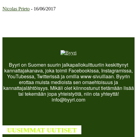
Nicolas Prieto
-
16/06/2017
Byyri on Suomen suurin jalkapallokulttuuriin keskittynyt
kannattajakanava, joka toimii Facebookissa, Instagramissa,
YouTubessa, Twitterissä ja omilla www-sivuillaan. Byyrin
erottaa muista medioista sen omaehtoisuus ja
kannattajalähtöisyys. Mikäli olet kiinnostunut tietämään lisää
tai tekemään jopa yhteistyötä, niin ota yhteyttä!
info@byyri.com
UUSIMMAT UUTISET