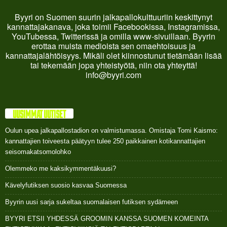
Byyri on Suomen suurin jalkapallokulttuuriin keskittynyt
kannattajakanava, joka toimii Facebookissa, Instagramissa,
YouTubessa, Twitterissä ja omilla www-sivuillaan. Byyrin
erottaa muista medioista sen omaehtoisuus ja
kannattajalähtöisyys. Mikäli olet kiinnostunut tietämään lisää
tai tekemään jopa yhteistyötä, niin ota yhteyttä!
info@byyri.com
UUSIMMAT UUTISET
Oulun upea jalkapallostadion on valmistumassa. Omistaja Tomi Kaismo:
kannattajien toiveesta päätyyn tulee 250 paikkainen kotikannattajien
seisomakatsomolohko
Olemmeko me kaksikymmentäkuusi?
Kävelyfutiksen suosio kasvaa Suomessa
Byyrin uusi sarja sukeltaa suomalaisen futiksen sydämeen
BYYRI ETSII YHDESSÄ GROOMIN KANSSA SUOMEN KOMEINTA