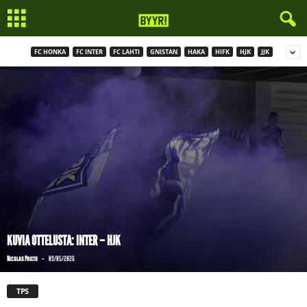
FC HONKA
FC INTER
FC LAHTI
GNISTAN
HAKA
HIFK
HJK
JJK
KUVIA OTTELUSTA: INTER – HJK
-
Nicolas Prieto
09/05/2026
TPS