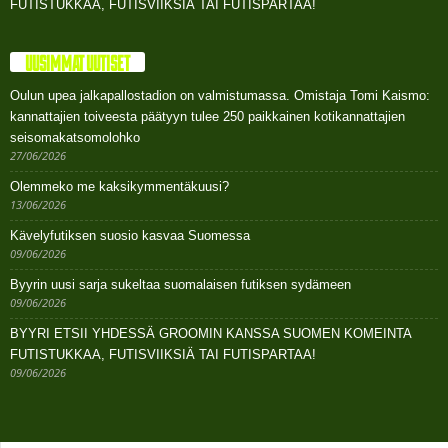
FUTISTUKKAA, FUTISVIIKSIÄ TAI FUTISPARTAA!
UUSIMMAT UUTISET
Oulun upea jalkapallostadion on valmistumassa. Omistaja Tomi Kaismo:
kannattajien toiveesta päätyyn tulee 250 paikkainen kotikannattajien
seisomakatsomolohko
27/06/2026
Olemmeko me kaksikymmentäkuusi?
13/06/2026
Kävelyfutiksen suosio kasvaa Suomessa
09/06/2026
Byyrin uusi sarja sukeltaa suomalaisen futiksen sydämeen
09/06/2026
BYYRI ETSII YHDESSÄ GROOMIN KANSSA SUOMEN KOMEINTA
FUTISTUKKAA, FUTISVIIKSIÄ TAI FUTISPARTAA!
09/06/2026