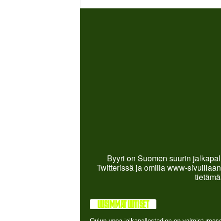
Byyri on Suomen suurin jalkapall
Twitterissä ja omilla www-sivuillaan
tietämä
UUSIMMAT UUTISET
Oulun upea jalkapallostadion on valmistumas