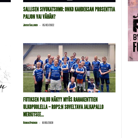
SALLISEN SIVUKATSOMO: ONKO KAHDEKSAN PROSENTTIA
PALJON VAI VÄHÄN?
-
Juuso Sallinen
05/03/2022
FUTIKSEN PALUU NÄKYY MYÖS RAHAKENTTIEN
ULKOPUOLELLA – ROPS:N SOVELTAVA JALKAPALLO
MERKITSEE...
-
Henrik Hyvönen
01/06/2020