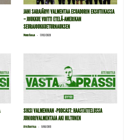
JANI SARAJÄRVI VALMENTAA ECUADORIN EKSOTIIKASSA
– JOUKKUE VOITTI ETELÄ-AMERIKAN
SEURAJOUKKUETURNAUKSEN
-
Mikko Rahja
17/03/2020
A
SIKSI VALMENNAN -PODCAST: HAASTATTELUSSA
JUNIORIVALMENTAJA AKI HILTUNEN
-
Atte Ruuttila
11/08/2019