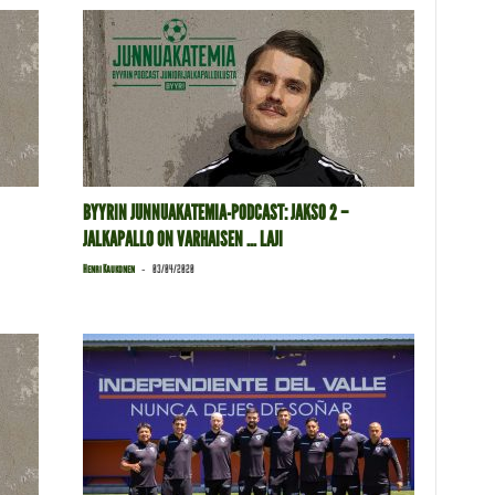
BYYRIN JUNNUAKATEMIA-PODCAST: JAKSO 2 –
JALKAPALLO ON VARHAISEN … LAJI
-
Henri Kaukonen
03/04/2020