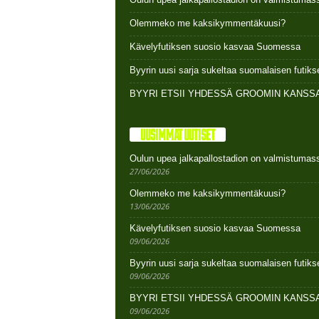
Olemmeko me kaksikymmentäkuusi?
Kävelyfutiksen suosio kasvaa Suomessa
Byyrin uusi sarja sukeltaa suomalaisen futi
BYYRI ETSII YHDESSÄ GROOMIN KANSSA
UUSIMMAT UUTISET
Oulun upea jalkapallostadion on valmistumas
27/06/2026
Olemmeko me kaksikymmentäkuusi?
13/06/2026
Kävelyfutiksen suosio kasvaa Suomessa
09/06/2026
Byyrin uusi sarja sukeltaa suomalaisen futi
09/06/2026
BYYRI ETSII YHDESSÄ GROOMIN KANSSA
09/06/2026