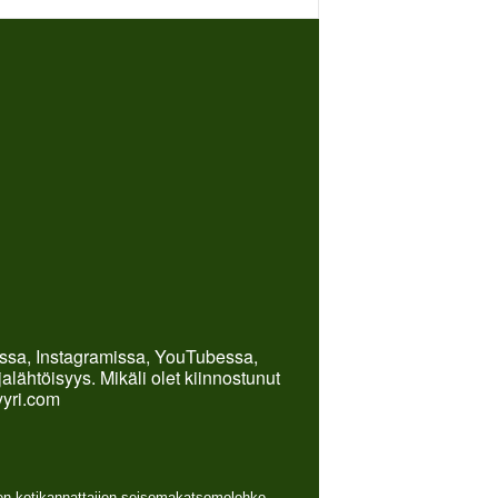
kissa, Instagramissa, YouTubessa,
lähtöisyys. Mikäli olet kiinnostunut
yyri.com
nen kotikannattajien seisomakatsomolohko