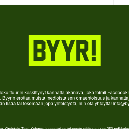
okulttuuriin keskittynyt kannattajakanava, joka toimii Faceboo
. Byyrin erottaa muista medioista sen omaehtoisuus ja kannattaja
än lisää tai tekemään jopa yhteistyötä, niin ota yhteyttä! info@b
sa. Omistaja Tomi Kaismo: kannattajien toiveesta päätyyn tulee 250 paikkai