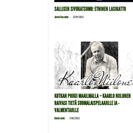
SALLISEN SIVUKATSOMO: ETNINEN LASIKATTO
-
Juuso Sallinen
16/04/2022
KOTKAN POIKII MAAILMALLA – KAARLO NIILONEN
RAIVASI TIETÄ SUOMALAISPELAAJILLE JA -
VALMENTAJILLE
-
Harri Laine
17/02/2022