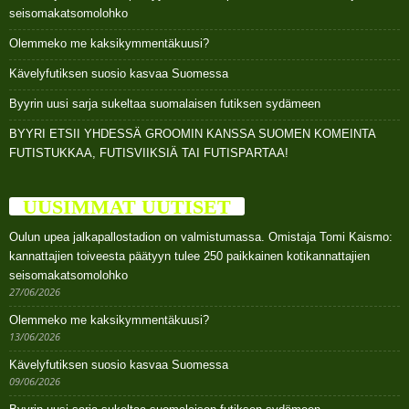
seisomakatsomolohko
Olemmeko me kaksikymmentäkuusi?
Kävelyfutiksen suosio kasvaa Suomessa
Byyrin uusi sarja sukeltaa suomalaisen futiksen sydämeen
BYYRI ETSII YHDESSÄ GROOMIN KANSSA SUOMEN KOMEINTA
FUTISTUKKAA, FUTISVIIKSIÄ TAI FUTISPARTAA!
UUSIMMAT UUTISET
Oulun upea jalkapallostadion on valmistumassa. Omistaja Tomi Kaismo:
kannattajien toiveesta päätyyn tulee 250 paikkainen kotikannattajien
seisomakatsomolohko
27/06/2026
Olemmeko me kaksikymmentäkuusi?
13/06/2026
Kävelyfutiksen suosio kasvaa Suomessa
09/06/2026