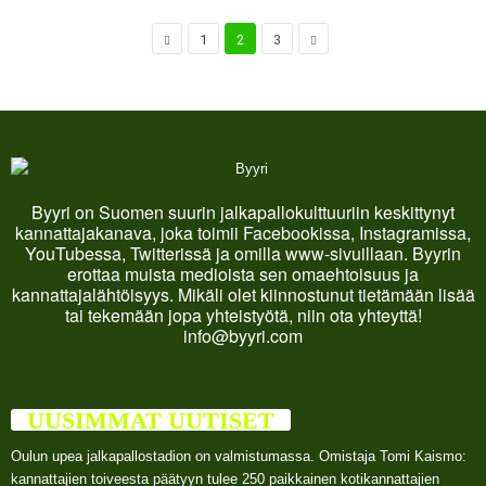
1
2
3
Byyri on Suomen suurin jalkapallokulttuuriin keskittynyt
kannattajakanava, joka toimii Facebookissa, Instagramissa,
YouTubessa, Twitterissä ja omilla www-sivuillaan. Byyrin
erottaa muista medioista sen omaehtoisuus ja
kannattajalähtöisyys. Mikäli olet kiinnostunut tietämään lisää
tai tekemään jopa yhteistyötä, niin ota yhteyttä!
info@byyri.com
UUSIMMAT UUTISET
Oulun upea jalkapallostadion on valmistumassa. Omistaja Tomi Kaismo:
kannattajien toiveesta päätyyn tulee 250 paikkainen kotikannattajien