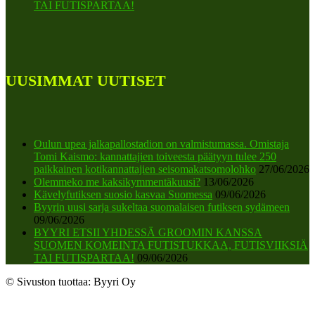
TAI FUTISPARTAA!
UUSIMMAT UUTISET
Oulun upea jalkapallostadion on valmistumassa. Omistaja
Tomi Kaismo: kannattajien toiveesta päätyyn tulee 250
paikkainen kotikannattajien seisomakatsomolohko
27/06/2026
Olemmeko me kaksikymmentäkuusi?
13/06/2026
Kävelyfutiksen suosio kasvaa Suomessa
09/06/2026
Byyrin uusi sarja sukeltaa suomalaisen futiksen sydämeen
09/06/2026
BYYRI ETSII YHDESSÄ GROOMIN KANSSA
SUOMEN KOMEINTA FUTISTUKKAA, FUTISVIIKSIÄ
TAI FUTISPARTAA!
09/06/2026
© Sivuston tuottaa: Byyri Oy