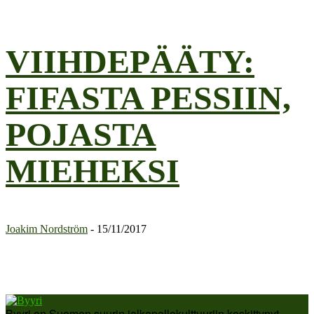
VIIHDEPÄÄTY:
FIFASTA PESSIIN,
POJASTA
MIEHEKSI
Joakim Nordström
-
15/11/2017
Byyri on Suomen suurin jalkapallokulttuuriin keskittynyt