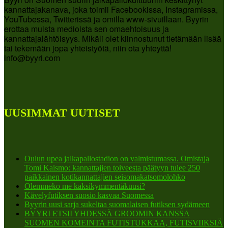
kannattajakanava, joka toimii Facebookissa, Instagramissa,
YouTubessa, Twitterissä ja omilla www-sivuillaan. Byyrin
erottaa muista medioista sen omaehtoisuus ja
kannattajalähtöisyys. Mikäli olet kiinnostunut tietämään lisää
tai tekemään jopa yhteistyötä, niin ota yhteyttä!
info@byyri.com
UUSIMMAT UUTISET
Oulun upea jalkapallostadion on valmistumassa. Omistaja
Tomi Kaismo: kannattajien toiveesta päätyyn tulee 250
paikkainen kotikannattajien seisomakatsomolohko
Olemmeko me kaksikymmentäkuusi?
Kävelyfutiksen suosio kasvaa Suomessa
Byyrin uusi sarja sukeltaa suomalaisen futiksen sydämeen
BYYRI ETSII YHDESSÄ GROOMIN KANSSA
SUOMEN KOMEINTA FUTISTUKKAA, FUTISVIIKSIÄ