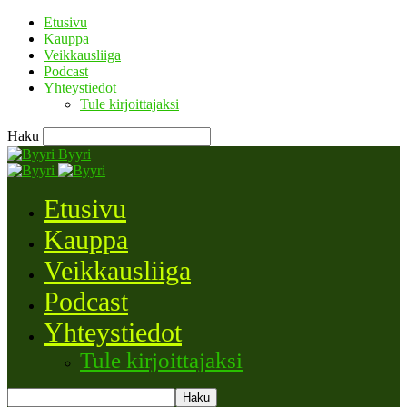
Etusivu
Kauppa
Veikkausliiga
Podcast
Yhteystiedot
Tule kirjoittajaksi
Haku
Byyri
Etusivu
Kauppa
Veikkausliiga
Podcast
Yhteystiedot
Tule kirjoittajaksi