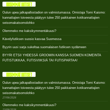
UUSIMMAT UUTISET
Oulun upea jalkapallostadion on valmistumassa. Omistaja Tomi Kaismo:
kannattajien toiveesta päätyyn tulee 250 paikkainen kotikannattajien
seisomakatsomolohko
Olemmeko me kaksikymmentäkuusi?
Kävelyfutiksen suosio kasvaa Suomessa
Byyrin uusi sarja sukeltaa suomalaisen futiksen sydämeen
BYYRI ETSII YHDESSÄ GROOMIN KANSSA SUOMEN KOMEINTA
FUTISTUKKAA, FUTISVIIKSIÄ TAI FUTISPARTAA!
UUSIMMAT UUTISET
Oulun upea jalkapallostadion on valmistumassa. Omistaja Tomi Kaismo:
kannattajien toiveesta päätyyn tulee 250 paikkainen kotikannattajien
seisomakatsomolohko
27/06/2026
Olemmeko me kaksikymmentäkuusi?
13/06/2026