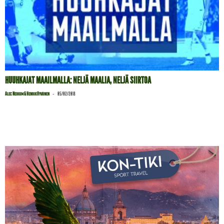
HUUHKAJAT MAAILMALLA: NELJÄ MAALIA, NELJÄ SIIRTOA
-
Alec Neihum & Henrik Hyvönen
05/02/2018