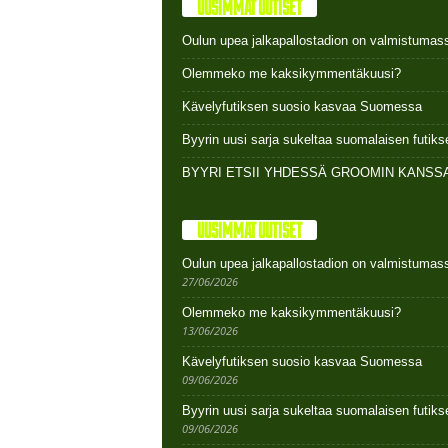
UUSIMMAT UUTISET
Oulun upea jalkapallostadion on valmistumas
Olemmeko me kaksikymmentäkuusi?
Kävelyfutiksen suosio kasvaa Suomessa
Byyrin uusi sarja sukeltaa suomalaisen futi
BYYRI ETSII YHDESSÄ GROOMIN KANSSA
UUSIMMAT UUTISET
Oulun upea jalkapallostadion on valmistumas
27/06/2026
Olemmeko me kaksikymmentäkuusi?
13/06/2026
Kävelyfutiksen suosio kasvaa Suomessa
09/06/2026
Byyrin uusi sarja sukeltaa suomalaisen futi
09/06/2026