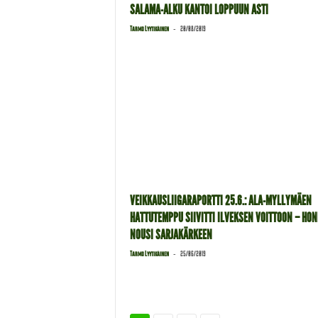
SALAMA-ALKU KANTOI LOPPUUN ASTI
-
Tarmo Lyytikäinen
20/08/2019
VEIKKAUSLIIGARAPORTTI 25.6.: ALA-MYLLYMÄEN
HATTUTEMPPU SIIVITTI ILVEKSEN VOITTOON – HO
NOUSI SARJAKÄRKEEN
-
Tarmo Lyytikäinen
25/06/2019