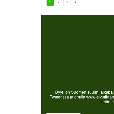
1
2
3
Byyri on Suomen suurin jalkapall
Twitterissä ja omilla www-sivuillaan
tietämä