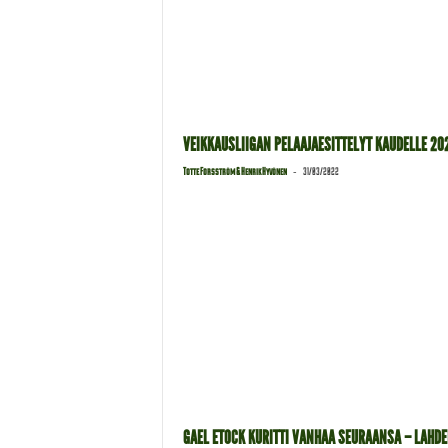
VEIKKAUSLIIGAN PELAAJAESITTELYT KAUDELLE 20
-
Totte Forsström & Henrik Hyvönen
31/03/2022
GAEL ETOCK KURITTI VANHAA SEURAANSA – LAHD