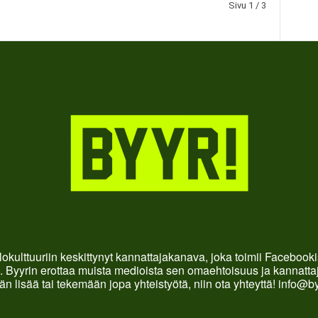
Sivu 1 / 3
okulttuuriin keskittynyt kannattajakanava, joka toimii Faceboo
. Byyrin erottaa muista medioista sen omaehtoisuus ja kannattaja
än lisää tai tekemään jopa yhteistyötä, niin ota yhteyttä! info@b