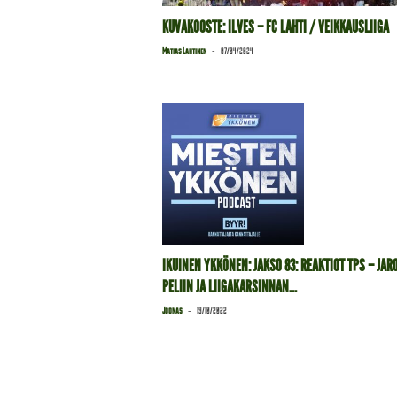
KUVAKOOSTE: ILVES – FC LAHTI / VEIKKAUSLIIGA
-
Matias Lahtinen
07/04/2024
IKUINEN YKKÖNEN: JAKSO 83: REAKTIOT TPS – JARO
PELIIN JA LIIGAKARSINNAN...
-
Joonas
19/10/2022