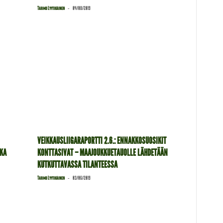
-
Tarmo Lyytikäinen
04/08/2019
VEIKKAUSLIIGARAPORTTI 2.6.: ENNAKKOSUOSIKIT
NKA
KONTTASIVAT – MAAJOUKKUETAUOLLE LÄHDETÄÄN
KUTKUTTAVASSA TILANTEESSA
-
Tarmo Lyytikäinen
03/06/2019