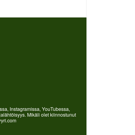
kissa, Instagramissa, YouTubessa,
lähtöisyys. Mikäli olet kiinnostunut
yyri.com