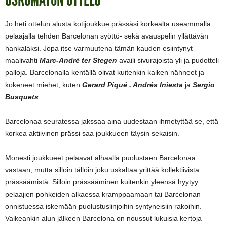
Jo heti ottelun alusta kotijoukkue prässäsi korkealta useammalla
pelaajalla tehden Barcelonan syöttö- sekä avauspelin yllättävän
hankalaksi. Jopa itse varmuutena tämän kauden esiintynyt
maalivahti
Marc-André ter Stegen
availi sivurajoista yli ja pudotteli
palloja. Barcelonalla kentällä olivat kuitenkin kaiken nähneet ja
kokeneet miehet, kuten
Gerard Piqué , Andrés Iniesta
ja
Sergio
Busquets
.
Barcelonaa seuratessa jakssaa aina uudestaan ihmetyttää se, että
korkea aktiivinen prässi saa joukkueen täysin sekaisin.
Monesti joukkueet pelaavat alhaalla puolustaen Barcelonaa
vastaan, mutta silloin tällöin joku uskaltaa yrittää kollektiivista
prässäämistä. Silloin prässääminen kuitenkin yleensä hyytyy
pelaajien pohkeiden alkaessa kramppaamaan tai Barcelonan
onnistuessa iskemään puolustuslinjoihin syntyneisiin rakoihin.
Vaikeankin alun jälkeen Barcelona on noussut lukuisia kertoja