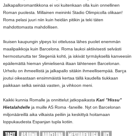
Jalkapalloromantikkona ei voi kuitenkaan olla kuin onnellinen
Roman puolesta. Millainen meininki Stadio Olimpicolla olikaan!
Roma pelasi juuri niin kuin heidän pitikin ja teki täten
mahdottomasta mahdollisen.
Ikuisen kaupungin ylpeys loi ottelussa lähes puolet enemmän
maalipaikkoja kuin Barcelona. Roma laukoi aktiivisesti selvästi
hermostunutta ter Stegeniä kohti, ja iskivät tyrmäyksellä kanveesiin
epäilemättä hieman ylimielisenä iltaan lähteneen Barcelonan.
Urheilu on ihmeellistä ja jalkapallo sitäkin ihmeellisempää. Barça
joutui oikeastaan ensimmäistä kertaa tällä kaudella tiukkaan
paikkaan selkä seinää vasten, ja vihkoon meni.
Kaikki kunnia Romalle ja onnittelut jatkopaikasta
Kari ”Hissu”
Hietalahdelle
ja muille AS Roma -faneille. Nyt on Barcelonan
miljonääreillä aika vilkaista peiliin ja keskittyä hoitamaan
loppukaudesta Espanjan tupla kotiin.
TAGIT
AS ROMA
BARCELONA
MESTARIEN LIIGA
UCL