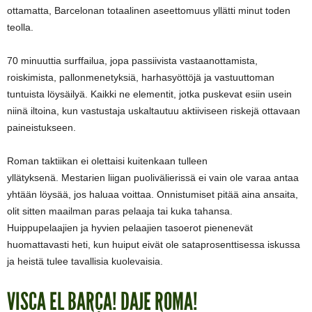
ottamatta, Barcelonan totaalinen aseettomuus yllätti minut toden
teolla.
70 minuuttia surffailua, jopa passiivista vastaanottamista,
roiskimista, pallonmenetyksiä, harhasyöttöjä ja vastuuttoman
tuntuista löysäilyä. Kaikki ne elementit, jotka puskevat esiin usein
niinä iltoina, kun vastustaja uskaltautuu aktiiviseen riskejä ottavaan
paineistukseen.
Roman taktiikan ei olettaisi kuitenkaan tulleen
yllätyksenä. Mestarien liigan puolivälierissä ei vain ole varaa antaa
yhtään löysää, jos haluaa voittaa. Onnistumiset pitää aina ansaita,
olit sitten maailman paras pelaaja tai kuka tahansa.
Huippupelaajien ja hyvien pelaajien tasoerot pienenevät
huomattavasti heti, kun huiput eivät ole sataprosenttisessa iskussa
ja heistä tulee tavallisia kuolevaisia.
VISCA EL BARÇA! DAJE ROMA!