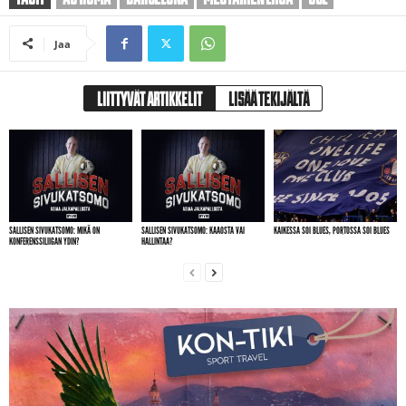
Jaa
LIITTYVÄT ARTIKKELIT
LISÄÄ TEKIJÄLTÄ
SALLISEN SIVUKATSOMO: MIKÄ ON
SALLISEN SIVUKATSOMO: KAAOSTA VAI
KAIKESSA SOI BLUES, PORTOSSA SOI BLUES
KONFERENSSILIIGAN YDIN?
HALLINTAA?