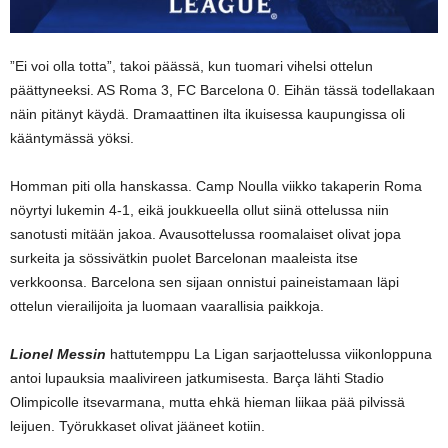
”Ei voi olla totta”, takoi päässä, kun tuomari vihelsi ottelun
päättyneeksi. AS Roma 3, FC Barcelona 0. Eihän tässä todellakaan
näin pitänyt käydä. Dramaattinen ilta ikuisessa kaupungissa oli
kääntymässä yöksi.
Homman piti olla hanskassa. Camp Noulla viikko takaperin Roma
nöyrtyi lukemin 4-1, eikä joukkueella ollut siinä ottelussa niin
sanotusti mitään jakoa. Avausottelussa roomalaiset olivat jopa
surkeita ja sössivätkin puolet Barcelonan maaleista itse
verkkoonsa. Barcelona sen sijaan onnistui paineistamaan läpi
ottelun vierailijoita ja luomaan vaarallisia paikkoja.
Lionel Messin
hattutemppu La Ligan sarjaottelussa viikonloppuna
antoi lupauksia maalivireen jatkumisesta. Barça lähti Stadio
Olimpicolle itsevarmana, mutta ehkä hieman liikaa pää pilvissä
leijuen. Työrukkaset olivat jääneet kotiin.