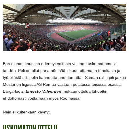
Barcelonan kausi on edennyt voitosta voittoon uskomattomalla
tahdilla. Peli on ollut paria höntsää lukuun ottamatta tehokasta ja
työteliästä silti pelin kauneutta unohtamatta. Saman rallin piti jatkua
Mestarien liigassa AS Romaa vastaan pelatussa toisessa osassa.
Barça-luotsi
Ernesto Valverden
mukaan ottelua lähdettin
ehdottomasti voittamaan myös Roomassa.
Näin ei kuitenkaan käynyt.
USKOMATON OTTELU