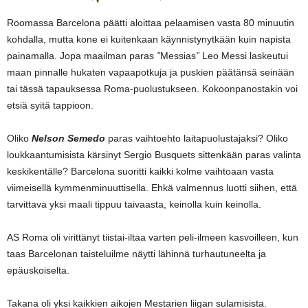
Roomassa Barcelona päätti aloittaa pelaamisen vasta 80 minuutin
kohdalla, mutta kone ei kuitenkaan käynnistynytkään kuin napista
painamalla. Jopa maailman paras
”
Messias
”
Leo Messi laskeutui
maan pinnalle hukaten vapaapotkuja ja puskien päätänsä seinään
tai tässä tapauksessa Roma-puolustukseen. Kokoonpanostakin voi
etsiä syitä tappioon.
Oliko
Nelson Semedo
paras vaihtoehto laitapuolustajaksi? Oliko
loukkaantumisista kärsinyt Sergio Busquets sittenkään paras valinta
keskikentälle? Barcelona suoritti kaikki kolme vaihtoaan vasta
viimeisellä kymmenminuuttisella. Ehkä valmennus luotti siihen, että
tarvittava yksi maali tippuu taivaasta, keinolla kuin keinolla.
AS Roma oli virittänyt tiistai-iltaa varten peli-ilmeen kasvoilleen, kun
taas Barcelonan taisteluilme näytti lähinnä turhautuneelta ja
epäuskoiselta.
Takana oli yksi kaikkien aikojen Mestarien liigan sulamisista.