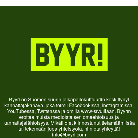
Byyri on Suomen suurin jalkapallokulttuuriin keskittynyt
kannattajakanava, joka toimii Facebookissa, Instagramissa,
YouTubessa, Twitterissä ja omilla www-sivuillaan. Byyrin
erottaa muista medioista sen omaehtoisuus ja
kannattajalähtöisyys. Mikäli olet kiinnostunut tietämään lisää
tai tekemään jopa yhteistyötä, niin ota yhteyttä!
info@byyri.com