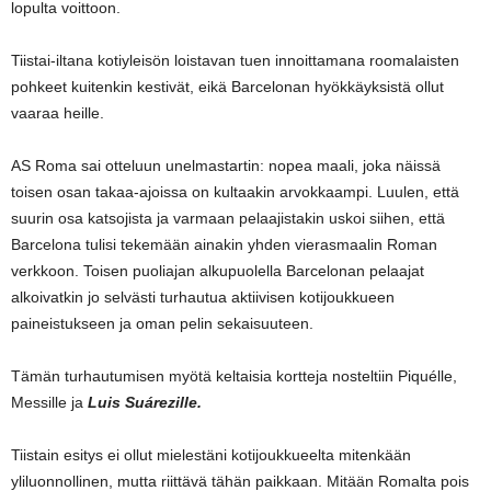
lopulta voittoon.
Tiistai-iltana kotiyleisön loistavan tuen innoittamana roomalaisten
pohkeet kuitenkin kestivät, eikä Barcelonan hyökkäyksistä ollut
vaaraa heille.
AS Roma sai otteluun unelmastartin: nopea maali, joka näissä
toisen osan takaa-ajoissa on kultaakin arvokkaampi. Luulen, että
suurin osa katsojista ja varmaan pelaajistakin uskoi siihen, että
Barcelona tulisi tekemään ainakin yhden vierasmaalin Roman
verkkoon. Toisen puoliajan alkupuolella Barcelonan pelaajat
alkoivatkin jo selvästi turhautua aktiivisen kotijoukkueen
paineistukseen ja oman pelin sekaisuuteen.
Tämän turhautumisen myötä keltaisia kortteja nosteltiin Piquélle,
Messille ja
Luis Suárezille.
Tiistain esitys ei ollut mielestäni kotijoukkueelta mitenkään
yliluonnollinen, mutta riittävä tähän paikkaan. Mitään Romalta pois