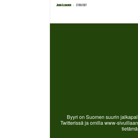
-
Jukka Illikainen
27/08/2017
Byyri on Suomen suurin jalkapall
Twitterissä ja omilla www-sivuillaan
tietämä