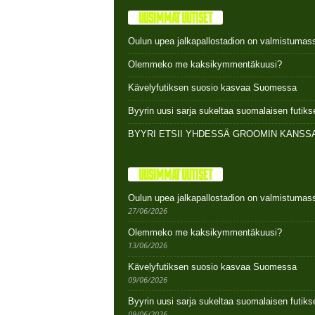
UUSIMMAT UUTISET
Oulun upea jalkapallostadion on valmistumas
Olemmeko me kaksikymmentäkuusi?
Kävelyfutiksen suosio kasvaa Suomessa
Byyrin uusi sarja sukeltaa suomalaisen futi
BYYRI ETSII YHDESSÄ GROOMIN KANSSA
UUSIMMAT UUTISET
Oulun upea jalkapallostadion on valmistumas
27/06/2026
Olemmeko me kaksikymmentäkuusi?
13/06/2026
Kävelyfutiksen suosio kasvaa Suomessa
09/06/2026
Byyrin uusi sarja sukeltaa suomalaisen futi
09/06/2026