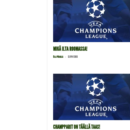
MIKÄ ILTA ROOMASSA!
-
Olli Mäkelä
12/04/2018
CHAMPPARIT ON TÄÄLLÄ TAAS!