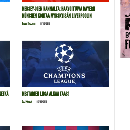
MERSEY-JOEN RANNALTA: HAAVOITTUVA BAYERN
MÜNCHEN KOHTAA MYRSKYISÄN LIVERPOOLIN
-
Juuso Sallinen
19/02/2019
KETKÄ
MESTARIEN LIIGA ALKAA TAAS!
-
Olli Mäkelä
05/09/2018