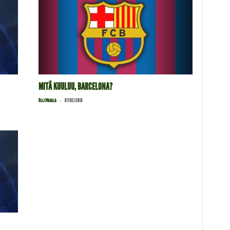
MITÄ KUULUU, BARCELONA?
-
Olli Mäkelä
07/02/2018