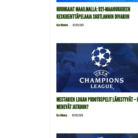
HUUHKAJAT MAAILMALLA: U21-MAAJOUKKUEEN
KESKIKENTTÄPELAAJA SKOTLANNIN DIVARIIN
-
Alec Neihum
02/09/2019
MESTARIEN LIIGAN PUDOTUSPELIT LÄHESTYVÄT – 
MENEVÄT JATKOON?
-
Olli Mäkelä
09/02/2019