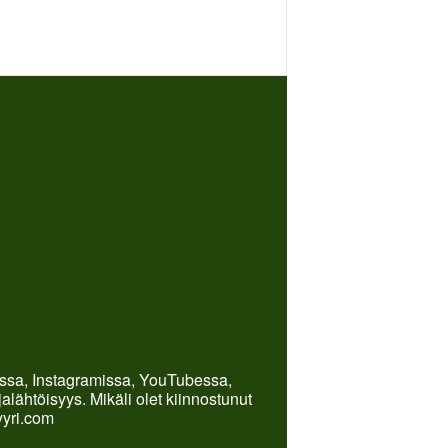
kissa, Instagramissa, YouTubessa,
lähtöisyys. Mikäli olet kiinnostunut
yyri.com