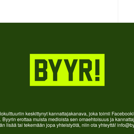
okulttuuriin keskittynyt kannattajakanava, joka toimii Faceboo
. Byyrin erottaa muista medioista sen omaehtoisuus ja kannattaja
än lisää tai tekemään jopa yhteistyötä, niin ota yhteyttä! info@b