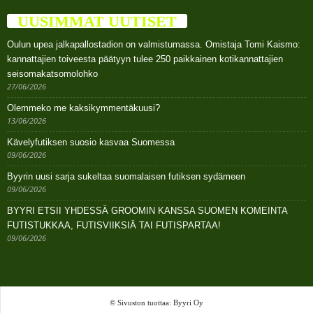
UUSIMMAT UUTISET
Oulun upea jalkapallostadion on valmistumassa. Omistaja Tomi Kaismo:
kannattajien toiveesta päätyyn tulee 250 paikkainen kotikannattajien
seisomakatsomolohko
27/06/2026
Olemmeko me kaksikymmentäkuusi?
13/06/2026
Kävelyfutiksen suosio kasvaa Suomessa
09/06/2026
Byyrin uusi sarja sukeltaa suomalaisen futiksen sydämeen
09/06/2026
BYYRI ETSII YHDESSÄ GROOMIN KANSSA SUOMEN KOMEINTA
FUTISTUKKAA, FUTISVIIKSIÄ TAI FUTISPARTAA!
09/06/2026
© Sivuston tuottaa: Byyri Oy