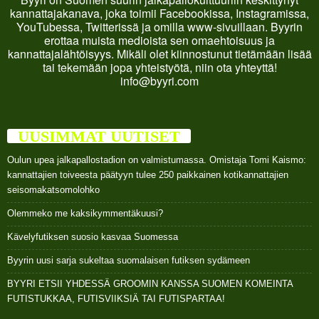
kannattajakanava, joka toimii Facebookissa, Instagramissa,
YouTubessa, Twitterissä ja omilla www-sivuillaan. Byyrin
erottaa muista medioista sen omaehtoisuus ja
kannattajalähtöisyys. Mikäli olet kiinnostunut tietämään lisää
tai tekemään jopa yhteistyötä, niin ota yhteyttä!
info@byyri.com
UUSIMMAT UUTISET
Oulun upea jalkapallostadion on valmistumassa. Omistaja Tomi Kaismo:
kannattajien toiveesta päätyyn tulee 250 paikkainen kotikannattajien
seisomakatsomolohko
Olemmeko me kaksikymmentäkuusi?
Kävelyfutiksen suosio kasvaa Suomessa
Byyrin uusi sarja sukeltaa suomalaisen futiksen sydämeen
BYYRI ETSII YHDESSÄ GROOMIN KANSSA SUOMEN KOMEINTA
FUTISTUKKAA, FUTISVIIKSIÄ TAI FUTISPARTAA!