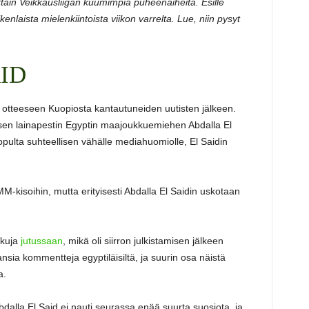
oittain Veikkausliigan kuumimpia puheenaiheita. Esille
kenlaista mielenkiintoista viikon varrelta. Lue, niin pysyt
ID
an otteeseen Kuopiosta kantautuneiden uutisten jälkeen.
isen lainapestin Egyptin maajoukkuemiehen Abdalla El
 lopulta suhteellisen vähälle mediahuomiolle, El Saidin
-kisoihin, mutta erityisesti Abdalla El Saidin uskotaan
tkuja
jutussaan
, mikä oli siirron julkistamisen jälkeen
sia kommentteja egyptiläisiltä, ja suurin osa näistä
a.
dalla El Said ei nauti seurassa enää suurta suosiota, ja