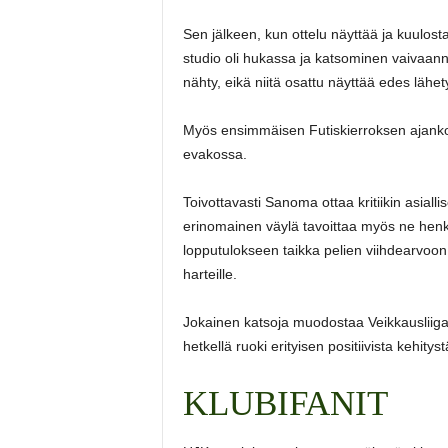
Sen jälkeen, kun ottelu näyttää ja kuulost
studio oli hukassa ja katsominen vaivaann
nähty, eikä niitä osattu näyttää edes lähe
Myös ensimmäisen Futiskierroksen ajankoht
evakossa.
Toivottavasti Sanoma ottaa kritiikin asiall
erinomainen väylä tavoittaa myös ne henkilö
lopputulokseen taikka pelien viihdearvoon 
harteille.
Jokainen katsoja muodostaa Veikkausliigas
hetkellä ruoki erityisen positiivista kehit
KLUBIFANIT