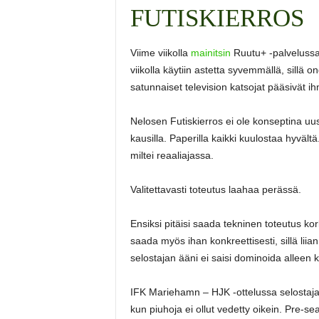
FUTISKIERROS
Viime viikolla
mainitsin
Ruutu+ -palvelussa 
viikolla käytiin astetta syvemmällä, sillä 
satunnaiset television katsojat pääsivät i
Nelosen Futiskierros ei ole konseptina uus
kausilla. Paperilla kaikki kuulostaa hyvältä
miltei reaaliajassa.
Valitettavasti toteutus laahaa perässä.
Ensiksi pitäisi saada tekninen toteutus kor
saada myös ihan konkreettisesti, sillä liia
selostajan ääni ei saisi dominoida alleen 
IFK Mariehamn – HJK -ottelussa selostaja
kun piuhoja ei ollut vedetty oikein. Pre-se