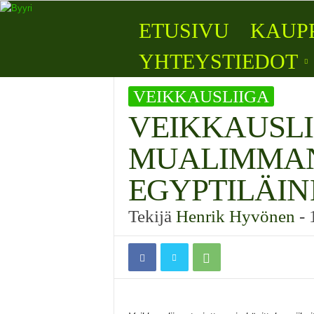
B
ETUSIVU
KAUP
y
y
YHTEYSTIEDOT
r
i
VEIKKAUSLIIGA
VEIKKAUSLI
MUALIMMAN
EGYPTILÄIN
Tekijä
Henrik Hyvönen
-