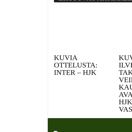
KUVIA
KU
OTTELUSTA:
ILV
INTER – HJK
TAK
VEI
KA
AV
HJK
VA