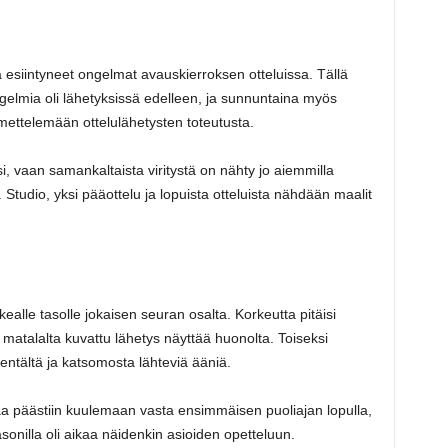
esiintyneet ongelmat avauskierroksen otteluissa. Tällä
ongelmia oli lähetyksissä edelleen, ja sunnuntaina myös
hmettelemään ottelulähetysten toteutusta.
i, vaan samankaltaista viritystä on nähty jo aiemmilla
. Studio, yksi pääottelu ja lopuista otteluista nähdään maalit
kealle tasolle jokaisen seuran osalta. Korkeutta pitäisi
n matalalta kuvattu lähetys näyttää huonolta. Toiseksi
kentältä ja katsomosta lähteviä ääniä.
a päästiin kuulemaan vasta ensimmäisen puoliajan lopulla,
asonilla oli aikaa näidenkin asioiden opetteluun.