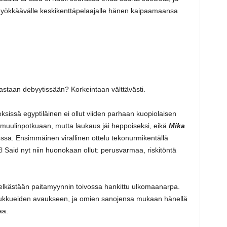
hyökkäävälle keskikenttäpelaajalle hänen kaipaamaansa
 vastaan debyytissään? Korkeintaan välttävästi.
ksissä egyptiläinen ei ollut viiden parhaan kuopiolaisen
muulinpotkuaan, mutta laukaus jäi heppoiseksi, eikä
Mika
essa. Ensimmäinen virallinen ottelu tekonurmikentällä
El Said nyt niin huonokaan ollut: perusvarmaa, riskitöntä
pelkästään paitamyynnin toivossa hankittu ulkomaanarpa.
joukkueiden avaukseen, ja omien sanojensa mukaan hänellä
aa.