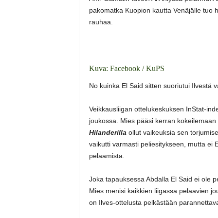
pakomatka Kuopion kautta Venäjälle tuo 
rauhaa.
Kuva: Facebook / KuPS
No kuinka El Said sitten suoriutui Ilvestä
Veikkausliigan ottelukeskuksen InStat-inde
joukossa. Mies pääsi kerran kokeilemaan 
Hilanderilla
ollut vaikeuksia sen torjumis
vaikutti varmasti peliesitykseen, mutta ei 
pelaamista.
Joka tapauksessa Abdalla El Said ei ole 
Mies menisi kaikkien liigassa pelaavien 
on Ilves-ottelusta pelkästään parannettav