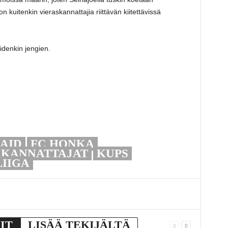
 kuitenkin vieraskannattajia riittävän kiitettävissä
idenkin jengien.
SAID
FC HONKA
KANNATTAJAT
KUPS
IIGA
IT
LISÄÄ TEKIJÄLTÄ