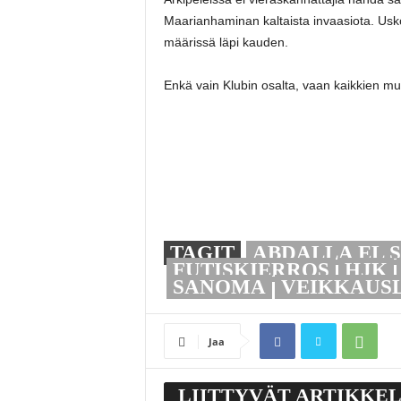
Maarianhaminan kaltaista invaasiota. Uskon
määrissä läpi kauden.
Enkä vain Klubin osalta, vaan kaikkien mu
TAGIT
ABDALLA EL 
FUTISKIERROS
HJK
SANOMA
VEIKKAUSL
Jaa
LIITTYVÄT ARTIKKEL