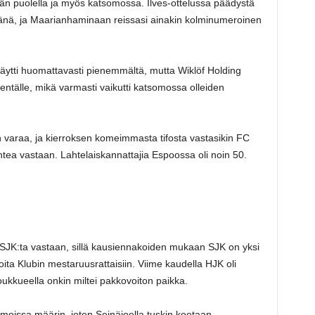
än puolella ja myös katsomossa. Ilves-ottelussa päädystä
ivänä, ja Maarianhaminaan reissasi ainakin kolminumeroinen
ytti huomattavasti pienemmältä, mutta Wiklöf Holding
ntälle, mikä varmasti vaikutti katsomossa olleiden
sen varaa, ja kierroksen komeimmasta tifosta vastasikin FC
ea vastaan. Lahtelaiskannattajia Espoossa oli noin 50.
u SJK:ta vastaan, sillä kausiennakoiden mukaan SJK on yksi
loita Klubin mestaruusrattaisiin. Viime kaudella HJK oli
joukkueella onkin miltei pakkovoiton paikka.
amoissa määrin, joten Seinäjoella tuskin koetaan