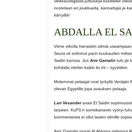
Veikkausliigasta-juttusarja käsittelee viik
nostetaan eri joukkueita, kannattajia ja kai
kärryillä!
ABDALLA EL SA
Viime viikolla hieraistiin silmiä useampa
Seura oli solminut parin kuukauden mitta
Saidin kanssa. Jos
Amr Gamalin
tulo jäi
kohdalla otettiin kaikki ilo irti – syystäkin.
Molemmat pelaajat ovat tyrkyllä Venäjän MM
olevan Egyptille jopa avauksen pelaaja.
Lari Vesander
avasi El Saidin sopimusso
tarpeen. KuPS:n somekanaviin vyöryi tuhan
kommenteista ei ollut lasten silmille sopivi
Amr Gamalin tavoin Al Ahlyssa pelannut Ab