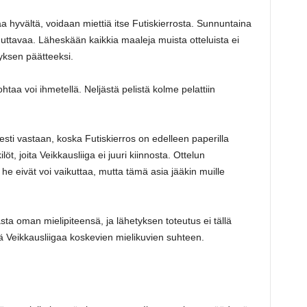
aa hyvältä, voidaan miettiä itse Futiskierrosta. Sunnuntaina
uttavaa. Läheskään kaikkia maaleja muista otteluista ei
tyksen päätteeksi.
aa voi ihmetellä. Neljästä pelistä kolme pelattiin
isesti vastaan, koska Futiskierros on edelleen paperilla
t, joita Veikkausliiga ei juuri kiinnosta. Ottelun
he eivät voi vaikuttaa, mutta tämä asia jääkin muille
ta oman mielipiteensä, ja lähetyksen toteutus ei tällä
ystä Veikkausliigaa koskevien mielikuvien suhteen.