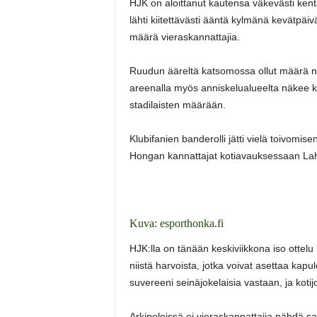
HJK on aloittanut kautensa väkevästi kent
lähti kiitettävästi ääntä kylmänä kevätpä
määrä vieraskannattajia.
Ruudun ääreltä katsomossa ollut määrä nä
areenalla myös anniskelualueelta näkee ke
stadilaisten määrään.
Klubifanien banderolli jätti vielä toivomi
Hongan kannattajat kotiavauksessaan Laht
Kuva: esporthonka.fi
HJK:lla on tänään keskiviikkona iso ottel
niistä harvoista, jotka voivat asettaa kapu
suvereeni seinäjokelaisia vastaan, ja koti
Arkipeleissä ei vieraskannattajia nähdä s