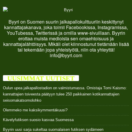
Byyri on Suomen suurin jalkapallokulttuuriin keskittynyt
kannattajakanava, joka toimii Facebookissa, Instagramissa,
YouTubessa, Twitterissä ja omilla www-sivuillaan. Byyrin
erottaa muista medioista sen omaehtoisuus ja
kannattajalähtöisyys. Mikäli olet kiinnostunut tietämään lisää
tai tekemään jopa yhteistyötä, niin ota yhteyttä!
info@byyri.com
UUSIMMAT UUTISET
Oulun upea jalkapallostadion on valmistumassa. Omistaja Tomi Kaismo:
kannattajien toiveesta päätyyn tulee 250 paikkainen kotikannattajien
seisomakatsomolohko
Olemmeko me kaksikymmentäkuusi?
Kävelyfutiksen suosio kasvaa Suomessa
Byyrin uusi sarja sukeltaa suomalaisen futiksen sydämeen